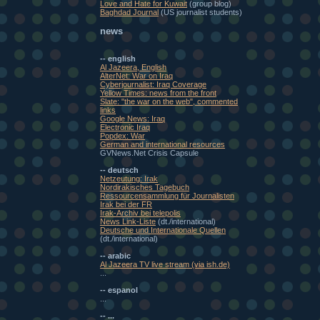
Love and Hate for Kuwait
(group blog)
Baghdad Journal
(US journalist students)
news
-- english
Al Jazeera, English
AlterNet: War on Iraq
Cyberjournalist: Iraq Coverage
Yellow Times: news from the front
Slate: "the war on the web", commented
links
Google News: Iraq
Electronic Iraq
Popdex: War
German and international resources
GVNews.Net Crisis Capsule
-- deutsch
Netzeutung: Irak
Nordirakisches Tagebuch
Ressourcensammlung für Journalisten
Irak bei der FR
Irak-Archiv bei telepolis
News Link-Liste
(dt./international)
Deutsche und Internationale Quellen
(dt./international)
-- arabic
Al Jazeera TV live stream (via ish.de)
...
-- espanol
...
-- ...