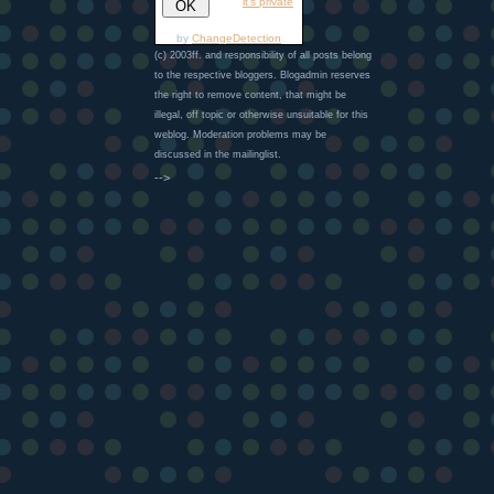
it's private
by
ChangeDetection
(c) 2003ff. and responsibility of all posts belong
to the respective bloggers. Blogadmin reserves
the right to remove content, that might be
illegal, off topic or otherwise unsuitable for this
weblog. Moderation problems may be
discussed in the mailinglist.
-->