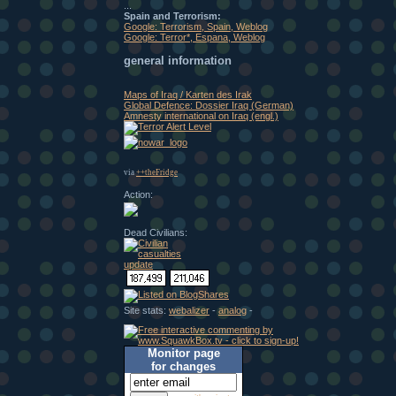
...
Spain and Terrorism:
Google: Terrorism, Spain, Weblog
Google: Terror*, Espana, Weblog
general information
Maps of Iraq / Karten des Irak
Global Defence: Dossier Iraq (German)
Amnesty international on Iraq (engl.)
via
++theFridge
Action:
Dead Civilians:
Site stats:
webalizer
-
analog
-
Monitor page
for changes