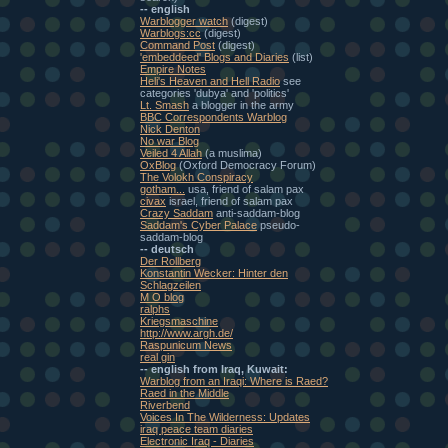
-- english
Warblogger watch
(digest)
Warblogs:cc
(digest)
Command Post
(digest)
'embeddeed' Blogs and Diaries
(list)
Empire Notes
Heli's Heaven and Hell Radio
see
categories 'dubya' and 'politics'
Lt. Smash
a blogger in the army
BBC Correspondents Warblog
Nick Denton
No war Blog
Veiled 4 Allah
(a muslima)
OxBlog
(Oxford Democracy Forum)
The Volokh Conspiracy
gotham...
usa, friend of salam pax
civax
israel, friend of salam pax
Crazy Saddam
anti-saddam-blog
Saddam's Cyber Palace
pseudo-
saddam-blog
-- deutsch
Der Rollberg
Konstantin Wecker: Hinter den
Schlagzeilen
M O blog
ralphs
Kriegsmaschine
http://www.argh.de/
Raspunicum News
real gin
-- english from Iraq, Kuwait:
Warblog from an Iraqi: Where is Raed?
Raed in the Middle
Riverbend
Voices In The Wilderness: Updates
iraq peace team diaries
Electronic Iraq - Diaries