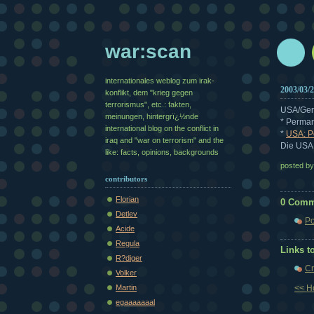
war:scan
internationales weblog zum irak-
2003/03/
konflikt, dem "krieg gegen
terrorismus", etc.: fakten,
USA/Ger
meinungen, hintergrï¿½nde
* Perman
international blog on the conflict in
*
USA: P
iraq and "war on terrorism" and the
Die USA 
like: facts, opinions, backgrounds
posted b
contributors
Florian
0 Comm
Detlev
Po
Acide
Regula
Links to
R?diger
Cr
Volker
Martin
<< 
egaaaaaaal