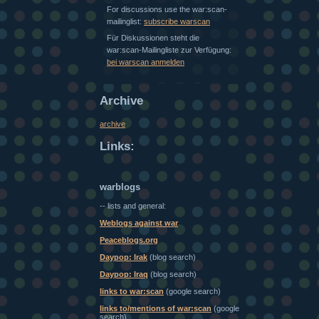
For discussions use the war:scan-
mailinglist:
subscribe warscan
Für Diskussionen steht die
war:scan-Mailingliste zur Verfügung:
bei warscan anmelden
Archive
archive
Links:
warblogs
-- lists and general:
Weblogs against war
Peaceblogs.org
Daypop: Irak
(blog search)
Daypop: Iraq
(blog search)
links to war:scan
(google search)
links to/mentions of war:scan
(google
search)