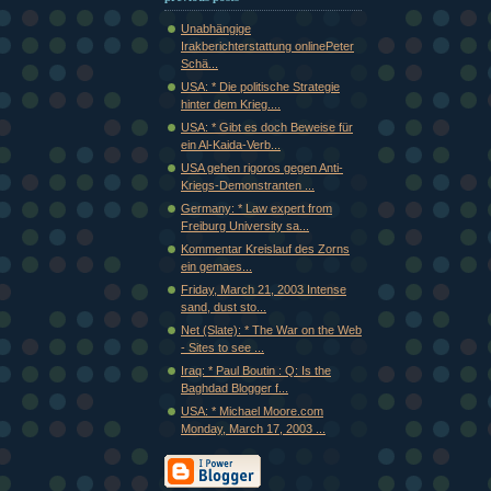
Unabhängige
Irakberichterstattung onlinePeter
Schä...
USA: * Die politische Strategie
hinter dem Krieg....
USA: * Gibt es doch Beweise für
ein Al-Kaida-Verb...
USA gehen rigoros gegen Anti-
Kriegs-Demonstranten ...
Germany: * Law expert from
Freiburg University sa...
Kommentar Kreislauf des Zorns
ein gemaes...
Friday, March 21, 2003 Intense
sand, dust sto...
Net (Slate): * The War on the Web
- Sites to see ...
Iraq: * Paul Boutin : Q: Is the
Baghdad Blogger f...
USA: * Michael Moore.com
Monday, March 17, 2003 ...