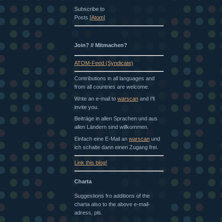
Subscribe to
Posts [
Atom
]
Join? // Mitmachen?
ATOM-Feed (Syndicate)
Contributions in all languages and
from all countries are welcome.
Write an e-mail to
warscan
and I'll
invite you.
Beiträge in allen Sprachen und aus
allen Ländern sind willkommen.
Einfach eine E-Mail an
warscan
und
ich schalte dann einen Zugang frei.
Link this blog!
Charta
Suggestions fro additions of the
charta also to the above e-mail-
adress, pls.