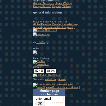
Spain and Terrorism:
Google: Terrorism, Spain, Weblog
Google: Terror*, Espana, Weblog
general information
Maps of Iraq / Karten des Irak
Global Defence: Dossier Iraq (German)
Amnesty international on Iraq (engl.)
via
++theFridge
Action:
Dead Civilians:
Site stats:
webalizer
-
analog
-
Monitor page
for changes
it's private