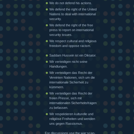
We do not defend his actions.
We defend the right of the United
Nations to deal with international
security.
We defend the right of the free
press to report on international
security issues.
We respect cultural and religious
freedom and oppose racism.
Saddam Hussein ist ein Diktator.
Wir verteidigen nicht seine
Handlungen.
Wir verteidigen das Recht der
Vereinten Nationen, sich um die
internationale Sicherheit zu
kümmern.
Wir verteidigen das Recht der
freien Presse, sich mit
internationalen Sicherheitsfragen
zu befassen.
Wir respektieren kulturelle und
religiöse Freiheiten und wenden
uns gegen Rassismus.
For discussions use the war:scan-