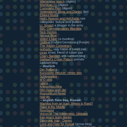
Warblogger watch
(digest)
Warblogs:cc
(digest)
Command Post
(digest)
'embeddeed' Blogs and Diaries
(list)
Empire Notes
Heli's Heaven and Hell Radio
see
categories 'dubya' and 'politics'
Lt. Smash
a blogger in the army
BBC Correspondents Warblog
Nick Denton
No war Blog
Veiled 4 Allah
(a muslima)
OxBlog
(Oxford Democracy Forum)
The Volokh Conspiracy
gotham...
usa, friend of salam pax
civax
israel, friend of salam pax
Crazy Saddam
anti-saddam-blog
Saddam's Cyber Palace
pseudo-
saddam-blog
-- deutsch
Der Rollberg
Konstantin Wecker: Hinter den
Schlagzeilen
M O blog
ralphs
Kriegsmaschine
http://www.argh.de/
Raspunicum News
real gin
-- english from Iraq, Kuwait:
Warblog from an Iraqi: Where is Raed?
Raed in the Middle
Riverbend
Voices In The Wilderness: Updates
iraq peace team diaries
Electronic Iraq - Diaries
Love and Hate for Kuwait
(group blog)