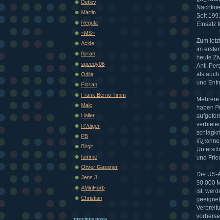
Detlev
Nachkrie
Martin
Seit 199
Regula
Einsatz 
~MS~
Zum letz
Acide
im erste
florian
heute Zi
speedy06
Anti-Per
als auch
Odile
und Entm
Florian
Frank Berno Timm
Mehrere 
Malc
haben Pr
Haller
aufgefor
verbiete
R?diger
schlagkrï
PB
kï¿½nne,
Birgit
Untersch
fumme
und Frie
Oliver Gassner
Die US-A
Jens J.
90.000 M
AMinHorb
ist, wer
Christian
geeignet
Verbreit
vorherseh
previous posts