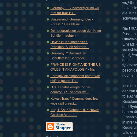
wï¿½hren
Lokalisi
Germany: * Bundesregierung will
die Mine
Etat für Irak-Hil...
schwieri
Switzerland, Germany/ Black
Forest: * Das kleine ...
Die USA 
Demonstrationen gegen den Krieg
Position
Schüler machten...
Ottawa-V
USA: * BUsh speechless.
Einsatz,
President Bush Address...
verzicht
Germany: * Verband der
gehï¿½re
Schriftsteller: Schröder ...
das
FRANCE IS RIGHT AND THE US
tï¿½rkis
OWES IT AN APOLOGY - Ma...
beschlos
noch ein
ForeignCorrespondent.com "Blair
shifted gears. Th...
Insofern
U.S. senator weeps for his
der Iran
country U.S. senator we...
"die Ach
Kuwait, Iraq: * Commanders fear
Russland
wide civil unrest...
und Syri
Iraq, USA: * DefenseLINK News:
haben 48
Coalition Aircraft...
Einsatz 
in ihrer
Regierun
falls si