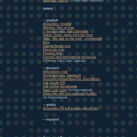
Baghdad Journal
(US journalist students)
news
-- english
Al Jazeera, English
AlterNet: War on Iraq
Cyberjournalist: Iraq Coverage
Yellow Times: news from the front
Slate: "the war on the web", commented
links
Google News: Iraq
Electronic Iraq
Popdex: War
German and international resources
GVNews.Net Crisis Capsule
-- deutsch
Netzeutung: Irak
Nordirakisches Tagebuch
Ressourcensammlung für Journalisten
Irak bei der FR
Irak-Archiv bei telepolis
News Link-Liste
(dt./international)
Deutsche und Internationale Quellen
(dt./international)
-- arabic
Al Jazeera TV live stream (via ish.de)
...
-- espanol
...
-- ...
...