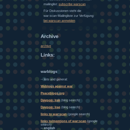
mailinglist:
subscribe warscan
Für Diskussionen steht die
war:scan-Mailingliste zur Verfügung:
bei warscan anmelden
Archive
archive
Links:
warblogs
-- lists and general:
Weblogs against war
Peaceblogs.org
Daypop: Irak
(blog search)
Daypop: Iraq
(blog search)
links to war:scan
(google search)
links to/mentions of war:scan
(google
search)
-- english