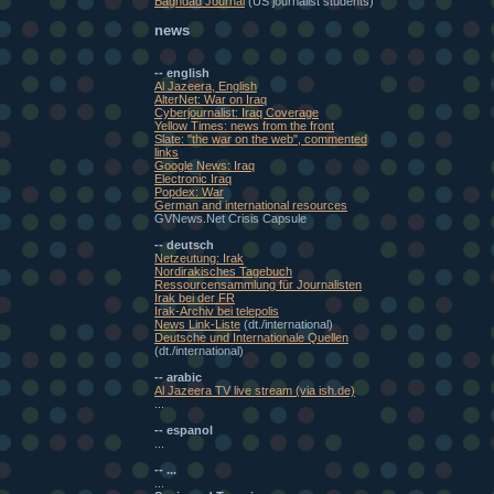
Baghdad Journal
(US journalist students)
news
-- english
Al Jazeera, English
AlterNet: War on Iraq
Cyberjournalist: Iraq Coverage
Yellow Times: news from the front
Slate: "the war on the web", commented
links
Google News: Iraq
Electronic Iraq
Popdex: War
German and international resources
GVNews.Net Crisis Capsule
-- deutsch
Netzeutung: Irak
Nordirakisches Tagebuch
Ressourcensammlung für Journalisten
Irak bei der FR
Irak-Archiv bei telepolis
News Link-Liste
(dt./international)
Deutsche und Internationale Quellen
(dt./international)
-- arabic
Al Jazeera TV live stream (via ish.de)
...
-- espanol
...
-- ...
...