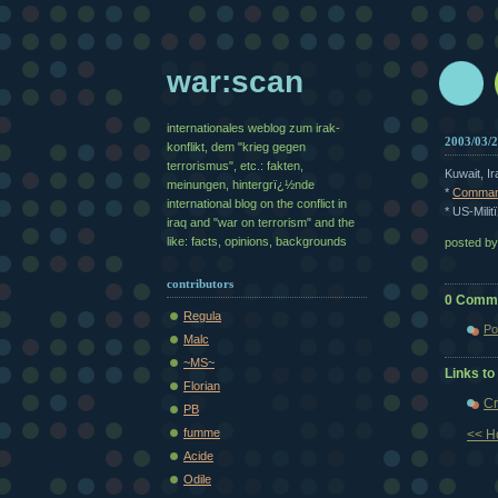
war:scan
internationales weblog zum irak-
2003/03/
konflikt, dem "krieg gegen
terrorismus", etc.: fakten,
Kuwait, Ir
meinungen, hintergrï¿½nde
*
Commande
international blog on the conflict in
* US-Mili
iraq and "war on terrorism" and the
like: facts, opinions, backgrounds
posted b
contributors
0 Comm
Regula
Po
Malc
~MS~
Links to 
Florian
Cr
PB
fumme
<< 
Acide
Odile