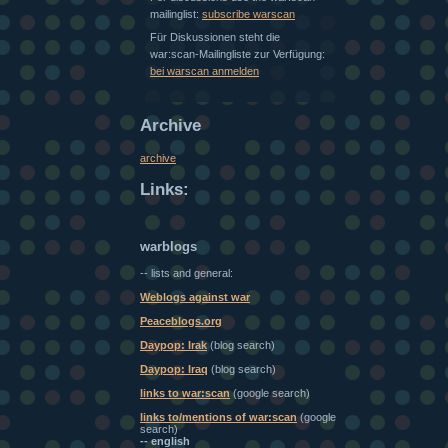
mailinglist:
subscribe warscan
Für Diskussionen steht die
war:scan-Mailingliste zur Verfügung:
bei warscan anmelden
Archive
archive
Links:
warblogs
-- lists and general:
Weblogs against war
Peaceblogs.org
Daypop: Irak
(blog search)
Daypop: Iraq
(blog search)
links to war:scan
(google search)
links to/mentions of war:scan
(google
search)
-- english