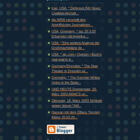
Iraq, USA: * DefenseLINK News:
Coalition Aircraft...
dju NRW verurteilt den
Angriffskrieg Journalisten...
USA, Gremany: * taz 20.3.03
Erbarmen mit Amerika ...
USA: * Eine weitere Analyse der
Großmachtpläne de...
USA: * ajc.com | Opinion | Bush's
real goal in Ir...
Germany/Dresden: * The Stae
Theater in Dresden wi...
Germany: * The German Writes
Union in the State...
UND HEUTE Donnerstag, 20.
März 2003 AWACS un...
Dienstag, 18. März 2003 Ströbele
gegen Votum "AW...
Hassan mit dem Ölfass Torsten
Kleinz 20.03.20...