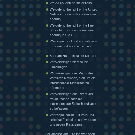
We do not defend his actions.
We defend the right of the United
Nations to deal with international
security.
We defend the right of the free
press to report on international
security issues.
We respect cultural and religious
freedom and oppose racism.
Saddam Hussein ist ein Diktator.
Wir verteidigen nicht seine
Handlungen.
Wir verteidigen das Recht der
Vereinten Nationen, sich um die
internationale Sicherheit zu
kümmern.
Wir verteidigen das Recht der
freien Presse, sich mit
internationalen Sicherheitsfragen
zu befassen.
Wir respektieren kulturelle und
religiöse Freiheiten und wenden
uns gegen Rassismus.
For discussions use the war:scan-