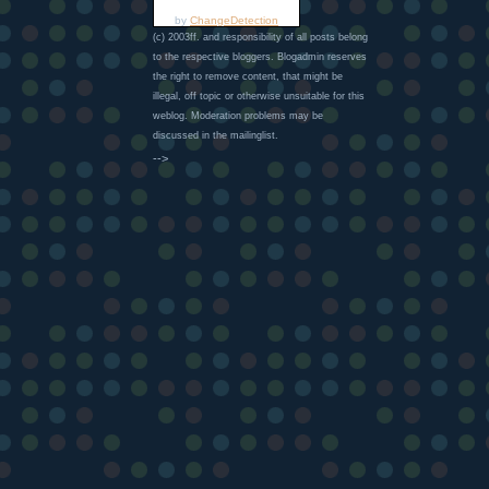
by
ChangeDetection
(c) 2003ff. and responsibility of all posts belong
to the respective bloggers. Blogadmin reserves
the right to remove content, that might be
illegal, off topic or otherwise unsuitable for this
weblog. Moderation problems may be
discussed in the mailinglist.
-->