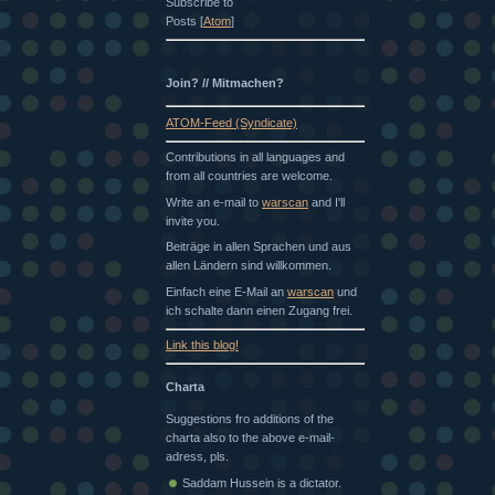
Subscribe to
Posts [
Atom
]
Join? // Mitmachen?
ATOM-Feed (Syndicate)
Contributions in all languages and
from all countries are welcome.
Write an e-mail to
warscan
and I'll
invite you.
Beiträge in allen Sprachen und aus
allen Ländern sind willkommen.
Einfach eine E-Mail an
warscan
und
ich schalte dann einen Zugang frei.
Link this blog!
Charta
Suggestions fro additions of the
charta also to the above e-mail-
adress, pls.
Saddam Hussein is a dictator.