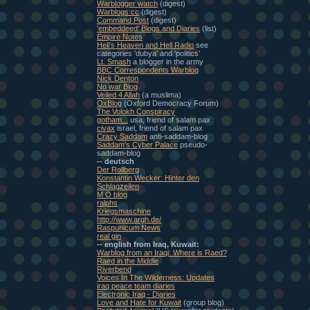
Warblogger watch
(digest)
Warblogs:cc
(digest)
Command Post
(digest)
'embeddeed' Blogs and Diaries
(list)
Empire Notes
Heli's Heaven and Hell Radio
see
categories 'dubya' and 'politics'
Lt. Smash
a blogger in the army
BBC Correspondents Warblog
Nick Denton
No war Blog
Veiled 4 Allah
(a muslima)
OxBlog
(Oxford Democracy Forum)
The Volokh Conspiracy
gotham...
usa, friend of salam pax
civax
israel, friend of salam pax
Crazy Saddam
anti-saddam-blog
Saddam's Cyber Palace
pseudo-
saddam-blog
-- deutsch
Der Rollberg
Konstantin Wecker: Hinter den
Schlagzeilen
M O blog
ralphs
Kriegsmaschine
http://www.argh.de/
Raspunicum News
real gin
-- english from Iraq, Kuwait:
Warblog from an Iraqi: Where is Raed?
Raed in the Middle
Riverbend
Voices In The Wilderness: Updates
iraq peace team diaries
Electronic Iraq - Diaries
Love and Hate for Kuwait
(group blog)