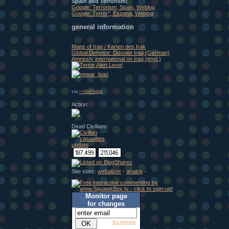
Spain and Terrorism:
Google: Terrorism, Spain, Weblog
Google: Terror*, Espana, Weblog
general information
Maps of Iraq / Karten des Irak
Global Defence: Dossier Iraq (German)
Amnesty international on Iraq (engl.)
via
++theFridge
Action:
Dead Civilians:
Site stats:
webalizer
-
analog
-
Monitor page
for changes
it's private