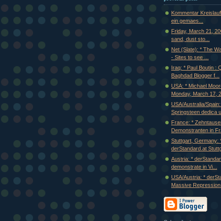
Kommentar Kreislauf
ein gemaes...
Friday, March 21, 20
sand, dust sto...
Net (Slate): * The W
- Sites to see ...
Iraq: * Paul Boutin : 
Baghdad Blogger f...
USA: * Michael Moo
Monday, March 17, 2
USA/Australia/Spain:
Springsteen dedica u
France: * Zehntaus
Demonstranten in Fra
Stuttgart, Germany: 
derStandard.at Stuttga
Austria: * derStanda
demonstrate in Vi...
USA/Austria: * derSt
Massive Repression.