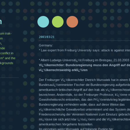
n
zum irak-
2003/03/21
en
n,
Germany:
½nde
* Law expert from Freiburg University says: attack is against inte
conflict in
sm" and the
* Albert-Ludwigs-Universitï¿½t Freiburg im Breisgau, 21.03.2003
ackgrounds
Vï¿½lkerrechtler: Bundesregierung muss den Angriff auf de
vï¿½lkerrechtswidrig erklï¿½ren
Der Freiburger Vï¿½lkerrechtler Dietrich Murswiek hat in einem B
Bundesauï¿½enminister Fischer die Bundesregierung aufgeforde
amerikanisch-britischen Angriff auf den Irak als vï¿½lkerrechtswi
bezeichnen. Andernfalls, so der Freiburger Professor, kï¿½nne 
Gewohnheitsrecht entstehen, das den Prï¿½ventivkrieg legitimie
Bundesregierung verhindern wolle, dass auf diese Weise das
vï¿½lkerrechtliche Gewaltverbot unterminiert und das System de
Friedenssicherung der Vereinten Nationen zum Einsturz gebracht
mï¿½sse sie sich jetzt klar ï¿½uï¿½ern und die Vï¿½lkerrechtsw
amerikanischen Vorgehens feststellen.
Im einzelnen weist Murswiek auf folgende Punkte hin: