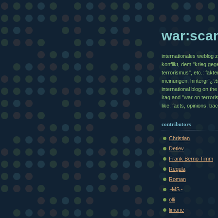
war:sca
internationales weblog 
konflikt, dem "krieg geg
terrorismus", etc.: fakte
meinungen, hintergrï¿
international blog on the 
iraq and "war on terrori
like: facts, opinions, b
contributors
Christian
Detlev
Frank Berno Timm
Regula
Roman
~MS~
olli
limone