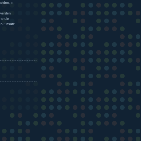
eiden, in
 werden
he die
n Einsatz