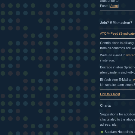
Subscribe to
Posts [
Atom
]
Join? // Mitmachen?
ATOM-Feed (Syndicate
Contributions in all lan
from all countries are 
Write an e-mail to
wars
invite you.
Beiträge in allen Sprac
allen Ländern sind will
Einfach eine E-Mail an
w
ich schalte dann einen Z
Link this blog!
Charta
Suggestions fro addition
charta also to the above
adress, pls.
Saddam Hussein is a 