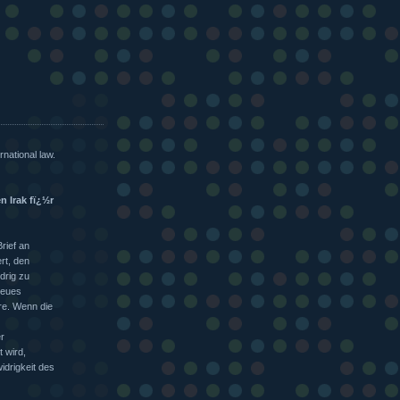
rnational law.
n Irak fï¿½r
rief an
rt, den
drig zu
neues
re. Wenn die
r
 wird,
idrigkeit des