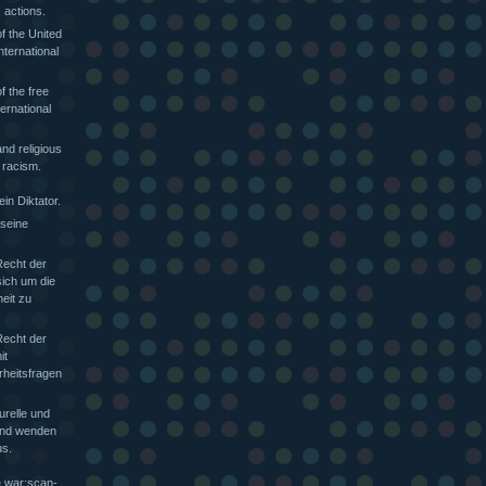
 actions.
f the United
nternational
f the free
ternational
nd religious
 racism.
in Diktator.
 seine
Recht der
sich um die
heit zu
Recht der
it
rheitsfragen
urelle und
 und wenden
s.
e war:scan-