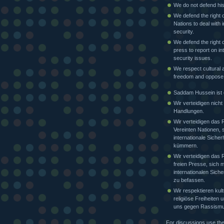
We do not defend his
We defend the right o
Nations to deal with i
security.
We defend the right o
press to report on in
security issues.
We respect cultural a
freedom and oppose
Saddam Hussein ist e
Wir verteidigen nicht
Handlungen.
Wir verteidigen das 
Vereinten Nationen, 
internationale Sicher
kümmern.
Wir verteidigen das 
freien Presse, sich m
internationalen Siche
zu befassen.
Wir respektieren kult
religiöse Freiheiten
uns gegen Rassismu
For discussions use th