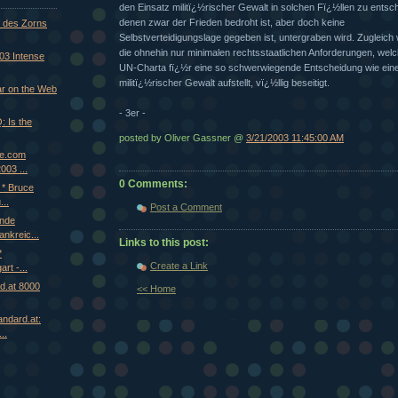
den Einsatz militï¿½rischer Gewalt in solchen Fï¿½llen zu entsch
denen zwar der Frieden bedroht ist, aber doch keine
 des Zorns
Selbstverteidigungslage gegeben ist, untergraben wird. Zugleich
die ohnehin nur minimalen rechtsstaatlichen Anforderungen, welc
03 Intense
UN-Charta fï¿½r eine so schwerwiegende Entscheidung wie eine
militï¿½rischer Gewalt aufstellt, vï¿½llig beseitigt.
ar on the Web
- 3er -
Q: Is the
posted by Oliver Gassner @
3/21/2003 11:45:00 AM
re.com
003 ...
0 Comments:
 * Bruce
...
Post a Comment
ende
nkreic...
Links to this post:
*
Create a Link
rt -...
rd.at 8000
<< Home
andard.at:
..