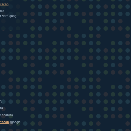
arscan
die
ur Verfügung:
h)
h)
e search)
r:scan
(google