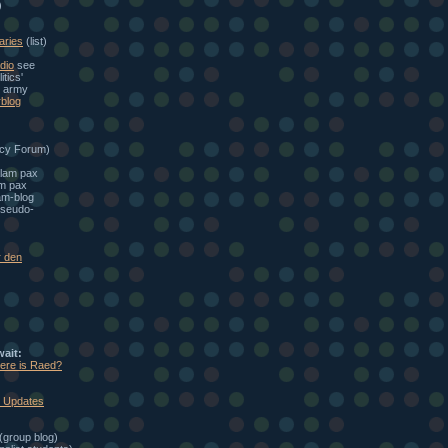
)
aries
(list)
dio
see
itics'
e army
blog
cy Forum)
alam pax
am pax
am-blog
seudo-
r den
wait:
here is Raed?
: Updates
(group blog)