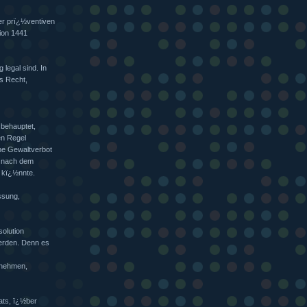
er prï¿½ventiven
tion 1441
legal sind. In
as Recht,
 behauptet,
en Regel
he Gewaltverbot
h nach dem
n kï¿½nnte.
ssung,
solution
erden. Denn es
nnehmen,
ats, ï¿½ber