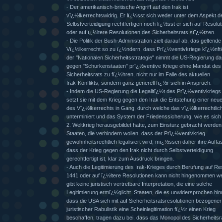
- Der amerikanisch-britische Angriff auf den Irak ist
vï¿½lkerrechtswidrig. Er lï¿½sst sich weder unter dem Aspekt d
Selbstverteidigung rechtfertigen noch lï¿½sst er sich auf Resolu
oder auf ï¿½ltere Resolutionen des Sicherheitsrats stï¿½tzen.
- Die Politik der Bush-Administration zielt darauf ab, das geltende
Vï¿½lkerrecht so zu ï¿½ndern, dass Prï¿½ventivkriege kï¿½nftig 
der "Nationalen Sicherheitsstrategie" nimmt die US-Regierung d
gegen "Schurkenstaaten" prï¿½ventive Kriege ohne Mandat des
Sicherheitsrats zu fï¿½hren, nicht nur im Falle des aktuellen
Irak-Konflikts, sondern ganz generell fï¿½r sich in Anspruch.
- Indem die US-Regierung die Legalitï¿½t des Prï¿½ventivkriegs
setzt sie mit dem Krieg gegen den Irak die Entstehung einer neu
des Vï¿½lkerrechts in Gang, durch welche das vï¿½lkerrechtlic
unterminiert und das System der Friedenssicherung, wie es sic
2. Weltkrieg herausgebildet hatte, zum Einsturz gebracht werde
Staaten, die verhindern wollen, dass der Prï¿½ventivkrieg
gewohnheitsrechtlich legalisiert wird, mï¿½ssen daher ihre Auffa
dass der Krieg gegen den Irak nicht durch Selbstverteidigung
gerechtfertigt ist, klar zum Ausdruck bringen.
- Auch die Legitimierung des Irak-Krieges durch Berufung auf Re
1441 oder auf ï¿½ltere Resolutionen kann nicht hingenommen w
gibt keine juristisch vertretbare Interpretation, die eine solche
Legitimierung ermï¿½glicht. Staaten, die es unwidersprochen hi
dass die USA sich mit auf Sicherheitsratsresolutionen bezogener
juristischer Rabulistik eine Scheinlegitimation fï¿½r einen Krieg
beschaffen, tragen dazu bei, dass das Monopol des Sicherheitsr