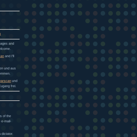
)
guages and
welcome.
can
and I'll
hen und aus
kommen.
arscan
und
ugang frei.
s of the
 e-mail-
dictator.