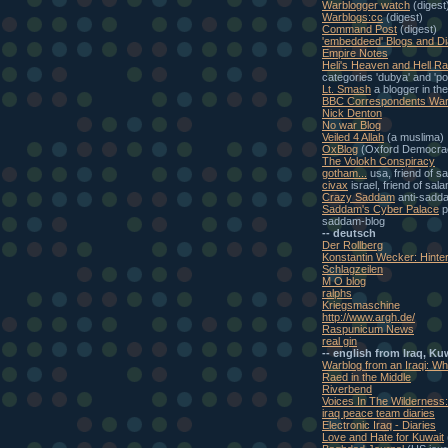
Warblogger watch
(digest
Warblogs:cc
(digest)
Command Post
(digest)
'embeddeed' Blogs and Di
Empire Notes
Heli's Heaven and Hell Ra
categories 'dubya' and 'pol
Lt. Smash
a blogger in th
BBC Correspondents War
Nick Denton
No war Blog
Veiled 4 Allah
(a muslima)
OxBlog
(Oxford Democra
The Volokh Conspiracy
gotham...
usa, friend of s
civax
israel, friend of sal
Crazy Saddam
anti-sadd
Saddam's Cyber Palace
p
saddam-blog
-- deutsch
Der Rollberg
Konstantin Wecker: Hinte
Schlagzeilen
M O blog
ralphs
Kriegsmaschine
http://www.argh.de/
Raspunicum News
real gin
-- english from Iraq, Ku
Warblog from an Iraqi: W
Raed in the Middle
Riverbend
Voices In The Wilderness
iraq peace team diaries
Electronic Iraq - Diaries
Love and Hate for Kuwait