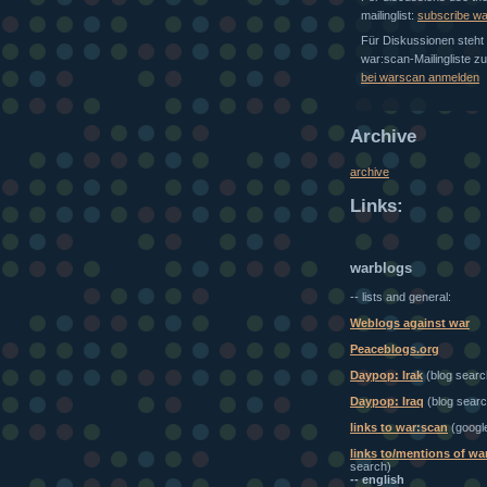
mailinglist:
subscribe w
Für Diskussionen steht 
war:scan-Mailingliste z
bei warscan anmelden
Archive
archive
Links:
warblogs
-- lists and general:
Weblogs against war
Peaceblogs.org
Daypop: Irak
(blog searc
Daypop: Iraq
(blog searc
links to war:scan
(googl
links to/mentions of wa
search)
-- english