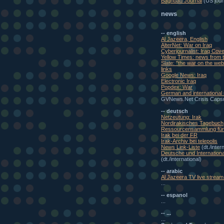
Baghdad Journal
(US journ
news
-- english
Al Jazeera, English
AlterNet: War on Iraq
Cyberjournalist: Iraq Cov
Yellow Times: news from t
Slate: "the war on the w
links
Google News: Iraq
Electronic Iraq
Popdex: War
German and international
GVNews.Net Crisis Caps
-- deutsch
Netzeutung: Irak
Nordirakisches Tagebuch
Ressourcensammlung für 
Irak bei der FR
Irak-Archiv bei telepolis
News Link-Liste
(dt./inter
Deutsche und Internationa
(dt./international)
-- arabic
Al Jazeera TV live stream 
...
-- espanol
...
-- ...
...