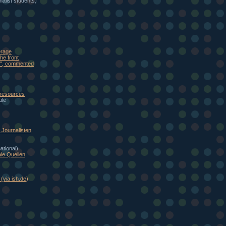
alist students)
erage
he front
eb", commented
 resources
ule
Journalisten
national)
le Quellen
(via ish.de)