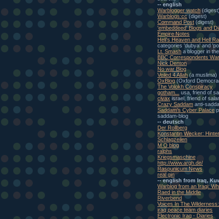
-- english
Warblogger watch
(digest
Warblogs:cc
(digest)
Command Post
(digest)
'embeddeed' Blogs and Di
Empire Notes
Heli's Heaven and Hell Ra
categories 'dubya' and 'pol
Lt. Smash
a blogger in th
BBC Correspondents War
Nick Denton
No war Blog
Veiled 4 Allah
(a muslima)
OxBlog
(Oxford Democra
The Volokh Conspiracy
gotham...
usa, friend of s
civax
israel, friend of sal
Crazy Saddam
anti-sadd
Saddam's Cyber Palace
p
saddam-blog
-- deutsch
Der Rollberg
Konstantin Wecker: Hinte
Schlagzeilen
M O blog
ralphs
Kriegsmaschine
http://www.argh.de/
Raspunicum News
real gin
-- english from Iraq, Ku
Warblog from an Iraqi: W
Raed in the Middle
Riverbend
Voices In The Wilderness
iraq peace team diaries
Electronic Iraq - Diaries