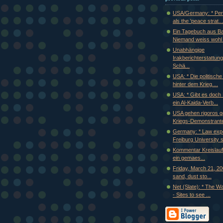
USA/Germany: * Pe
als the 'peace strat...
Ein Tagebuch aus B
Niemand weiss wohl 
Unabhängige
Irakberichterstattung
Schä...
USA: * Die politische
hinter dem Krieg....
USA: * Gibt es doch
ein Al-Kaida-Verb...
USA gehen rigoros g
Kriegs-Demonstrante
Germany: * Law expe
Freiburg University s
Kommentar Kreislauf
ein gemaes...
Friday, March 21, 20
sand, dust sto...
Net (Slate): * The W
- Sites to see ...