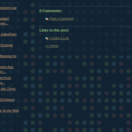
rmanent war
0 Comments:
Post a Comment
agdad?
gen...
Links to this post:
 onlinePeter
Create a Link
 Strategie
<< Home
 Beweise für
egen Anti-
n ...
rt from
a...
 des Zorns
03 Intense
ar on the Web