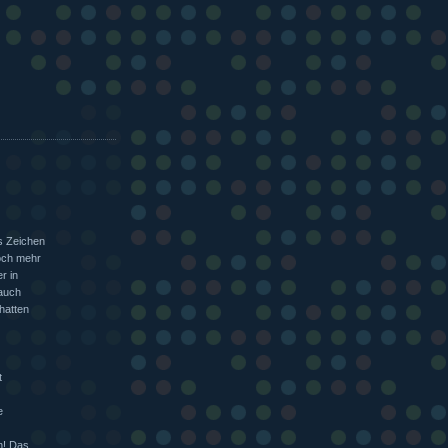
s Zeichen
och mehr
r in
 auch
hatten
t
e
n! Das