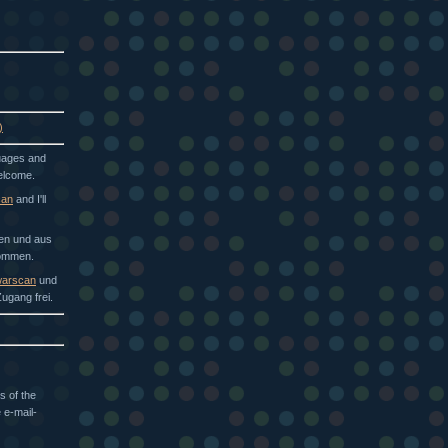
)
guages and
welcome.
can
and I'll
hen und aus
kommen.
arscan
und
ugang frei.
s of the
 e-mail-