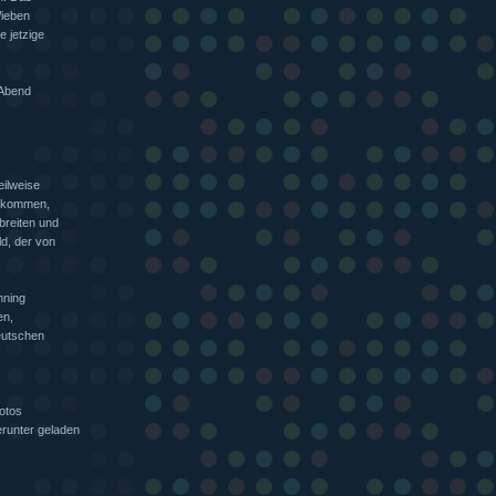
Wieben
 jetzige
 Abend
ilweise
bekommen,
breiten und
d, der von
nning
en,
eutschen
otos
runter geladen