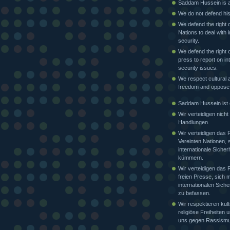
Saddam Hussein is a 
We do not defend his
We defend the right o
Nations to deal with i
security.
We defend the right o
press to report on in
security issues.
We respect cultural a
freedom and oppose
Saddam Hussein ist e
Wir verteidigen nicht
Handlungen.
Wir verteidigen das 
Vereinten Nationen, 
internationale Sicher
kümmern.
Wir verteidigen das 
freien Presse, sich m
internationalen Siche
zu befassen.
Wir respektieren kult
religiöse Freiheiten
uns gegen Rassismu