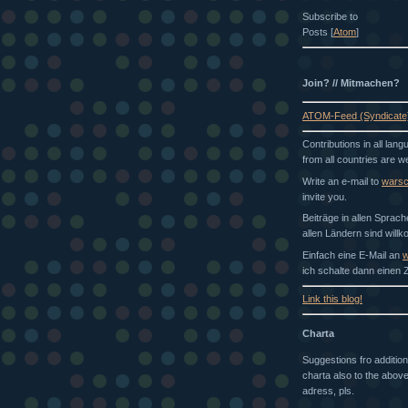
Subscribe to
Posts [
Atom
]
Join? // Mitmachen?
ATOM-Feed (Syndicate
Contributions in all lan
from all countries are 
Write an e-mail to
wars
invite you.
Beiträge in allen Sprac
allen Ländern sind will
Einfach eine E-Mail an
w
ich schalte dann einen Z
Link this blog!
Charta
Suggestions fro addition
charta also to the above
adress, pls.