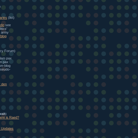
)
aries
(list)
dio
see
itics'
e army
blog
cy Forum)
alam pax
am pax
am-blog
seudo-
r den
wait:
here is Raed?
: Updates