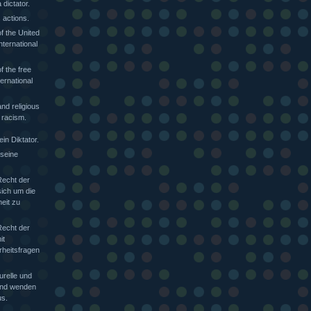
dictator.
 actions.
f the United
nternational
f the free
ternational
nd religious
 racism.
in Diktator.
 seine
Recht der
sich um die
heit zu
Recht der
it
rheitsfragen
urelle und
 und wenden
s.