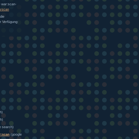
e war:scan-
arscan
die
ur Verfügung:
h)
h)
e search)
r:scan
(google