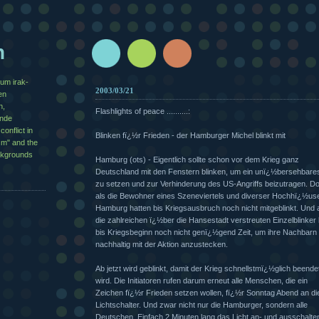
n
zum irak-
2003/03/21
en
n,
Flashlights of peace ..........:
½nde
conflict in
Blinken fï¿½r Frieden - der Hamburger Michel blinkt mit
sm" and the
ackgrounds
Hamburg (ots) - Eigentlich sollte schon vor dem Krieg ganz
Deutschland mit den Fenstern blinken, um ein unï¿½bersehbare
zu setzen und zur Verhinderung des US-Angriffs beizutragen. D
als die Bewohner eines Szeneviertels und diverser Hochhï¿½use
Hamburg hatten bis Kriegsausbruch noch nicht mitgeblinkt. Und
die zahlreichen ï¿½ber die Hansestadt verstreuten Einzelblinker 
bis Kriegsbeginn noch nicht genï¿½gend Zeit, um ihre Nachbarn
nachhaltig mit der Aktion anzustecken.
Ab jetzt wird geblinkt, damit der Krieg schnellstmï¿½glich beende
wird. Die Initiatoren rufen darum erneut alle Menschen, die ein
Zeichen fï¿½r Frieden setzen wollen, fï¿½r Sonntag Abend an di
Lichtschalter. Und zwar nicht nur die Hamburger, sondern alle
Deutschen. Einfach 2 Minuten lang das Licht an- und ausschalte