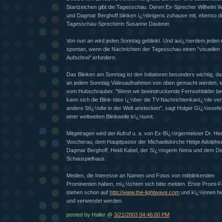
Startzeichen gibt die Tagesschau. Deren Ex-Sprecher Wilhelm 
und Dagmar Berghoff blinken ï¿½brigens zuhause mit, ebenso die
Tagesschau-Sprecherin Susanne Daubner.
Von nun an wird jeden Sonntag geblinkt. Und auï¿½erdem jeden
spontan, wenn die Nachrichten der Tagesschau einen "visuellen
Aufschrei" erfordern.
Das Blinken am Sonntag ist den Initiatoren besonders wichtig, da
an jedem Sonntag Videoaufnahmen von oben gemacht werden, te
vom Hubschrauber. "Wenn wir beeindruckende Fernsehbilder 
kann sich die Blink-Idee ï¿½ber die TV-Nachrichtenkanï¿½le ver
andere Stï¿½dte in der Welt anstecken", sagt Holger Gï¿½ssefel
einer weltweiten Blinkwelle trï¿½umt.
Mitgetragen wird der Aufruf u. a. von Ex-Bï¿½rgermeister Dr. He
Voscherau, dem Hauptpastor der Michaeliskirche Helge Adolphs
Dagmar Berghoff, Heidi Kabel, der Sï¿½ngerin Nena und dem D
Schauspielhaus.
Medien, die Interesse an Namen und Fotos von mitblinkenden
Prominenten haben, mï¿½chten sich bitte melden. Erste Promi-F
stehen schon auf
http://www.the-lightwave.com
und kï¿½nnen he
und verwendet werden.
posted by Haller @
3/21/2003 04:46:00 PM