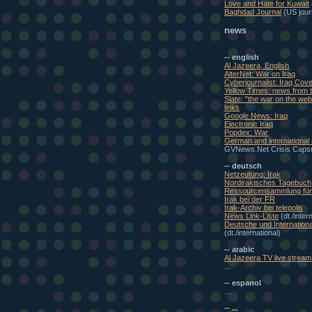
Love and Hate for Kuwait
Baghdad Journal
(US journ
news
-- english
Al Jazeera, English
AlterNet: War on Iraq
Cyberjournalist: Iraq Cov
Yellow Times: news from t
Slate: "the war on the w
links
Google News: Iraq
Electronic Iraq
Popdex: War
German and international
GVNews.Net Crisis Caps
-- deutsch
Netzeutung: Irak
Nordirakisches Tagebuch
Ressourcensammlung für 
Irak bei der FR
Irak-Archiv bei telepolis
News Link-Liste
(dt./inter
Deutsche und Internationa
(dt./international)
-- arabic
Al Jazeera TV live stream 
...
-- espanol
...
-- ...