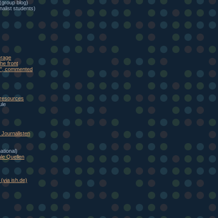
(group blog)
alist students)
erage
he front
eb", commented
 resources
ule
Journalisten
national)
le Quellen
(via ish.de)