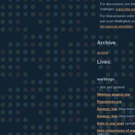
For discussions use th
mailinglist:
subscribe w
Für Diskussionen steht 
war:scan-Mailingliste z
bei warscan anmelden
Archive
archive
Links:
warblogs
-- lists and general:
Weblogs against war
Peaceblogs.org
Daypop: Irak
(blog searc
Daypop: Iraq
(blog searc
links to war:scan
(googl
links to/mentions of wa
search)