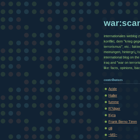
war:sca
internationales weblog 
konflikt, dem "krieg geg
terrorismus", etc.: fakte
meinungen, hintergrï¿
international blog on the 
iraq and "war on terrori
like: facts, opinions, b
contributors
Acide
Haller
fumme
R?diger
Kyra
Frank Berno Timm
olli
~MS~