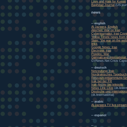
Love and Hate for Kuwait
Baghdad Journal
(US journ
news
-- english
Al Jazeera, English
AlterNet: War on Iraq
Cyberjournalist: Iraq Cov
Yellow Times: news from t
Slate: "the war on the w
links
Google News: Iraq
Electronic Iraq
Popdex: War
German and international
GVNews.Net Crisis Caps
-- deutsch
Netzeutung: Irak
Nordirakisches Tagebuch
Ressourcensammlung für 
Irak bei der FR
Irak-Archiv bei telepolis
News Link-Liste
(dt./inter
Deutsche und Internationa
(dt./international)
-- arabic
Al Jazeera TV live stream 
...
-- espanol
...
-- ...