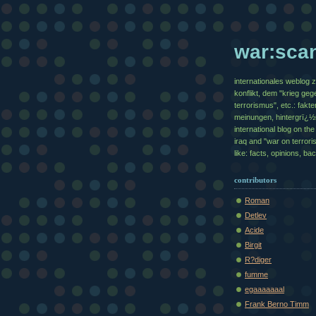
war:sca
internationales weblog 
konflikt, dem "krieg geg
terrorismus", etc.: fakte
meinungen, hintergrï¿
international blog on the 
iraq and "war on terrori
like: facts, opinions, b
contributors
Roman
Detlev
Acide
Birgit
R?diger
fumme
egaaaaaaal
Frank Berno Timm