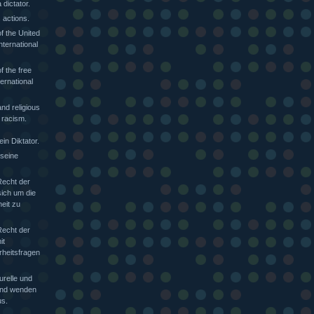
dictator.
 actions.
f the United
nternational
f the free
ternational
nd religious
 racism.
in Diktator.
 seine
Recht der
sich um die
heit zu
Recht der
it
rheitsfragen
urelle und
 und wenden
s.