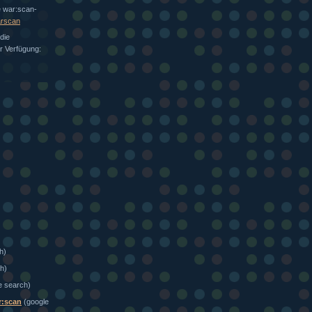
e war:scan-
arscan
die
ur Verfügung:
h)
h)
e search)
r:scan
(google