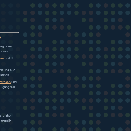
)
guages and
welcome.
can
and I'll
hen und aus
kommen.
arscan
und
ugang frei.
s of the
 e-mail-