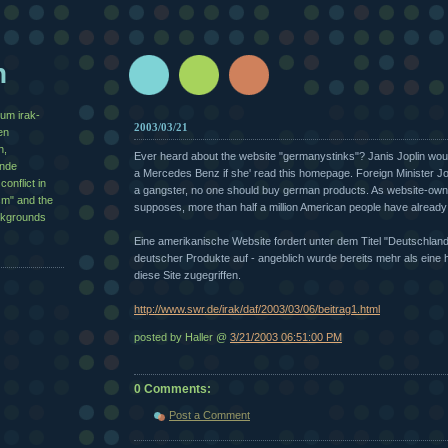
n
zum irak-
2003/03/21
en
n,
Ever heard about the website "germanystinks"? Janis Joplin wou
½nde
a Mercedes Benz if she' read this homepage. Foreign Minister Jo
conflict in
a gangster, no one should buy german products. As website-ow
sm" and the
supposes, more than half a million American people have already "
ackgrounds
Eine amerikanische Website fordert unter dem Titel "Deutschland
deutscher Produkte auf - angeblich wurde bereits mehr als eine h
diese Site zugegriffen.
http://www.swr.de/irak/daf/2003/03/06/beitrag1.html
posted by Haller @
3/21/2003 06:51:00 PM
0 Comments:
Post a Comment