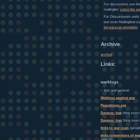
For discussions use th
mailinglist:
subscribe w
Für Diskussionen steht 
war:scan-Mailingliste z
bei warscan anmelden
Archive
archive
Links:
warblogs
-- lists and general:
Weblogs against war
Peaceblogs.org
Daypop: Irak
(blog searc
Daypop: Iraq
(blog searc
links to war:scan
(googl
links to/mentions of wa
search)