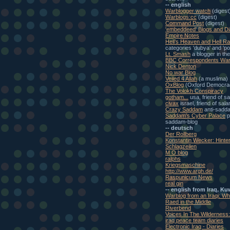
-- english
Warblogger watch
(digest
Warblogs:cc
(digest)
Command Post
(digest)
'embeddeed' Blogs and Di
Empire Notes
Heli's Heaven and Hell Ra
categories 'dubya' and 'pol
Lt. Smash
a blogger in th
BBC Correspondents War
Nick Denton
No war Blog
Veiled 4 Allah
(a muslima)
OxBlog
(Oxford Democra
The Volokh Conspiracy
gotham...
usa, friend of s
civax
israel, friend of sal
Crazy Saddam
anti-sadd
Saddam's Cyber Palace
p
saddam-blog
-- deutsch
Der Rollberg
Konstantin Wecker: Hinte
Schlagzeilen
M O blog
ralphs
Kriegsmaschine
http://www.argh.de/
Raspunicum News
real gin
-- english from Iraq, Ku
Warblog from an Iraqi: W
Raed in the Middle
Riverbend
Voices In The Wilderness
iraq peace team diaries
Electronic Iraq - Diaries