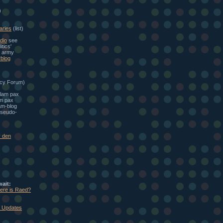
)
aries
(list)
dio
see
itics'
e army
blog
cy Forum)
alam pax
am pax
am-blog
seudo-
r den
wait:
here is Raed?
: Updates