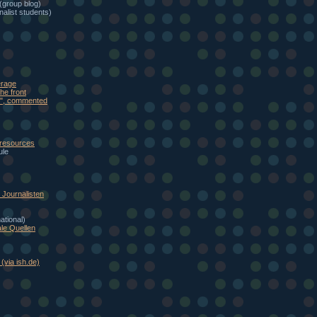
(group blog)
alist students)
erage
he front
eb", commented
 resources
ule
Journalisten
national)
le Quellen
(via ish.de)