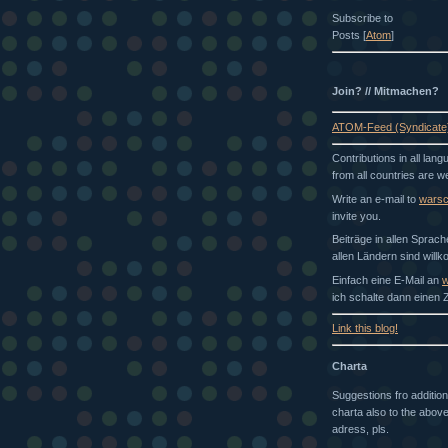
Subscribe to
Posts [
Atom
]
Join? // Mitmachen?
ATOM-Feed (Syndicate
Contributions in all lan
from all countries are 
Write an e-mail to
wars
invite you.
Beiträge in allen Sprac
allen Ländern sind will
Einfach eine E-Mail an
w
ich schalte dann einen Z
Link this blog!
Charta
Suggestions fro addition
charta also to the above
adress, pls.