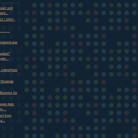
tgart und
erg...
12 / 2003 -
.......:
rmanent war
agdad?
gen...
 onlinePeter
 Strategie
 Beweise für
egen Anti-
n ...
rt from
a...