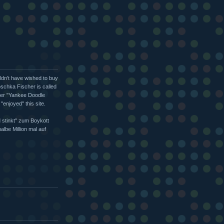
ldn't have wished to buy
schka Fischer is called
ner "Yankee Doodle
enjoyed" this site.
 stinkt" zum Boykott
albe Million mal auf