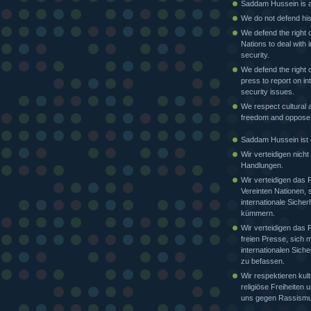
Saddam Hussein is a 
We do not defend his
We defend the right o
Nations to deal with i
security.
We defend the right o
press to report on in
security issues.
We respect cultural a
freedom and oppose
Saddam Hussein ist e
Wir verteidigen nicht
Handlungen.
Wir verteidigen das 
Vereinten Nationen, 
internationale Sicher
kümmern.
Wir verteidigen das 
freien Presse, sich m
internationalen Siche
zu befassen.
Wir respektieren kult
religiöse Freiheiten
uns gegen Rassismu