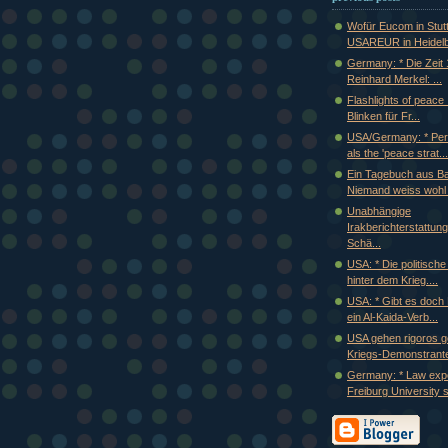
Wofür Eucom in Stut
USAREUR in Heidelb
Germany: * Die Zeit 
Reinhard Merkel: ...
Flashlights of peace ...
Blinken für Fr...
USA/Germany: * Pe
als the 'peace strat...
Ein Tagebuch aus B
Niemand weiss wohl 
Unabhängige
Irakberichterstattung
Schä...
USA: * Die politische
hinter dem Krieg....
USA: * Gibt es doch
ein Al-Kaida-Verb...
USA gehen rigoros g
Kriegs-Demonstrante
Germany: * Law expe
Freiburg University s