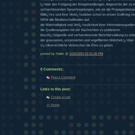
ï¿½ber den Fortgang der Kriegshandlungen. Angesichts der zu 
verharmlosenden Sprachregelungen, wie sie die Propagandamas
Militï¿½rs und ihrer Verbï¿½ndeten schon im ersten Golfkrieg verb
NRW alle Medienschaffenden auf,
die Wahrhaftigkeit und Verlï¿½sslichkeit ihrer Informationsquelle
die Quellenangaben mit der Nachrichten zu publizieren
beschï¿½nigende und verharmlosende Berichterstattung zu unt
der grausamen, unzensierten und ungefilterten Wahrheit ï¿½ber
vï¿½lkerrechtliche Verbrechen die Ehre zu geben.
posted by Haller @
3/20/2003 03:31:00 PM
0 Comments:
Post a Comment
Links to this post:
Create a Link
<< Home