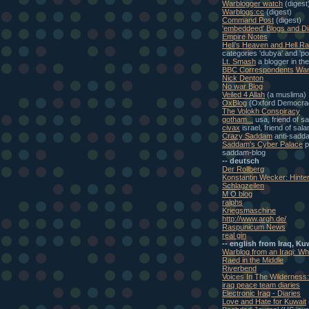
Warblogger watch
(digest
Warblogs:cc
(digest)
Command Post
(digest)
'embeddeed' Blogs and Di
Empire Notes
Heli's Heaven and Hell Ra
categories 'dubya' and 'pol
Lt. Smash
a blogger in th
BBC Correspondents War
Nick Denton
No war Blog
Veiled 4 Allah
(a muslima)
OxBlog
(Oxford Democra
The Volokh Conspiracy
gotham...
usa, friend of s
civax
israel, friend of sal
Crazy Saddam
anti-sadd
Saddam's Cyber Palace
p
saddam-blog
-- deutsch
Der Rollberg
Konstantin Wecker: Hinte
Schlagzeilen
M O blog
ralphs
Kriegsmaschine
http://www.argh.de/
Raspunicum News
real gin
-- english from Iraq, Ku
Warblog from an Iraqi: W
Raed in the Middle
Riverbend
Voices In The Wilderness
iraq peace team diaries
Electronic Iraq - Diaries
Love and Hate for Kuwait