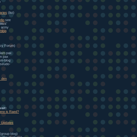
)
aries
(list)
dio
see
itics'
e army
blog
cy Forum)
alam pax
am pax
am-blog
seudo-
r den
wait:
here is Raed?
: Updates
(group blog)