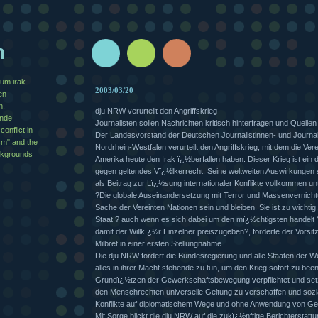
n
zum irak-
2003/03/20
en
n,
dju NRW verurteilt den Angriffskrieg
½nde
Journalisten sollen Nachrichten kritisch hinterfragen und Quelle
conflict in
Der Landesvorstand der Deutschen Journalistinnen- und Journali
sm" and the
Nordrhein-Westfalen verurteilt den Angriffskrieg, mit dem die Ver
ackgrounds
Amerika heute den Irak ï¿½berfallen haben. Dieser Krieg ist ein
gegen geltendes Vï¿½lkerrecht. Seine weltweiten Auswirkungen s
als Beitrag zur Lï¿½sung internationaler Konflikte vollkommen un
?Die globale Auseinandersetzung mit Terror und Massenvernic
Sache der Vereinten Nationen sein und bleiben. Sie ist zu wichti
Staat ? auch wenn es sich dabei um den mï¿½chtigsten handelt
damit der Willkï¿½r Einzelner preiszugeben?, forderte der Vors
Milbret in einer ersten Stellungnahme.
Die dju NRW fordert die Bundesregierung und alle Staaten der W
alles in ihrer Macht stehende zu tun, um den Krieg sofort zu bee
Grundï¿½tzen der Gewerkschaftsbewegung verpflichtet und setz
den Menschrechten universelle Geltung zu verschaffen und soz
Konflikte auf diplomatischem Wege und ohne Anwendung von Ge
Mit Sorge blickt die dju NRW auf die zukï¿½nftige Berichterstatt