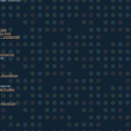
alist students)
erage
he front
eb", commented
 resources
ule
Journalisten
national)
le Quellen
(via ish.de)