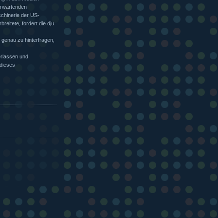
erwartenden
chinerie der US-
reitete, fordert die dju
n genau zu hinterfragen,
erlassen und
 dieses