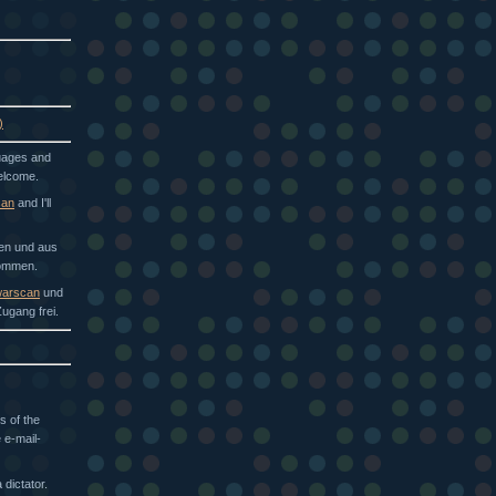
)
guages and
welcome.
can
and I'll
hen und aus
kommen.
arscan
und
ugang frei.
s of the
 e-mail-
dictator.