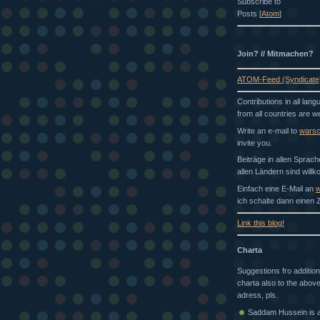
Subscribe to
Posts [
Atom
]
Join? // Mitmachen?
ATOM-Feed (Syndicate
Contributions in all lan
from all countries are 
Write an e-mail to
wars
invite you.
Beiträge in allen Sprac
allen Ländern sind will
Einfach eine E-Mail an
w
ich schalte dann einen Z
Link this blog!
Charta
Suggestions fro addition
charta also to the above
adress, pls.
Saddam Hussein is a 