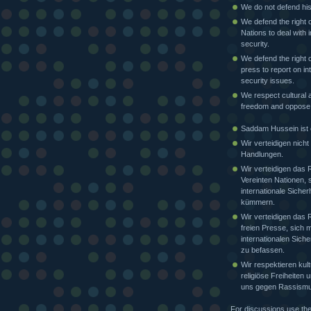
We do not defend his
We defend the right o
Nations to deal with i
security.
We defend the right o
press to report on in
security issues.
We respect cultural a
freedom and oppose
Saddam Hussein ist e
Wir verteidigen nicht
Handlungen.
Wir verteidigen das 
Vereinten Nationen, 
internationale Sicher
kümmern.
Wir verteidigen das 
freien Presse, sich m
internationalen Siche
zu befassen.
Wir respektieren kult
religiöse Freiheiten
uns gegen Rassismu
For discussions use th