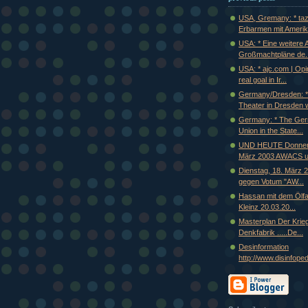
USA, Gremany: * taz
Erbarmen mit Amerika
USA: * Eine weitere 
Großmachtpläne de..
USA: * ajc.com | Opi
real goal in Ir...
Germany/Dresden: *
Theater in Dresden w
Germany: * The Ger
Union in the State...
UND HEUTE Donners
März 2003 AWACS un
Dienstag, 18. März 
gegen Votum "AW...
Hassan mit dem Ölfa
Kleinz 20.03.20...
Masterplan Der Krie
Denkfabrik .....De...
Desinformation
http://www.disinfopedi