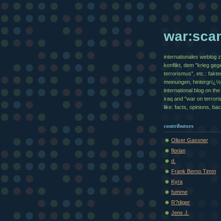
war:sca
internationales weblog 
konflikt, dem "krieg geg
terrorismus", etc.: fakte
meinungen, hintergrï¿
international blog on the 
iraq and "war on terrori
like: facts, opinions, b
contributors
Oliver Gassner
florian
d.
Frank Berno Timm
Kyra
fumme
R?diger
Jens J.