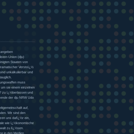
n angeben
sten-Union (dju)
einigten Staaten von
 dramatischer Verstoï¿½
ind unkalkulierbar und
tauglich.
htungswaffen muss
g, um sie einem einzelnen
 ? zu ï¿½berlassen und
itzende der dju NRW Udo
eltgemeinschaft auf,
nden. Wir sind den
en uns dafï¿½r ein,
iale wie ï¿½konomische
walt zu lï¿½sen.
ung in den Medien