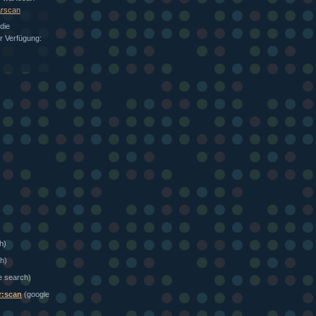
arscan
die
ur Verfügung:
h)
h)
e search)
r:scan
(google