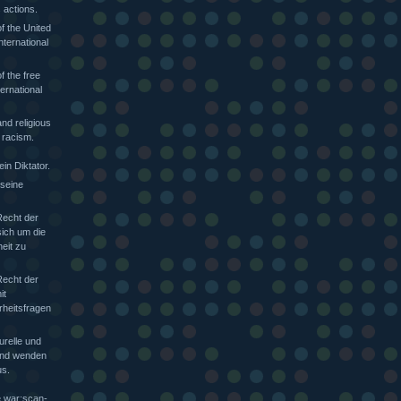
 actions.
f the United
nternational
f the free
ternational
nd religious
 racism.
in Diktator.
 seine
Recht der
sich um die
heit zu
Recht der
it
rheitsfragen
urelle und
 und wenden
s.
e war:scan-