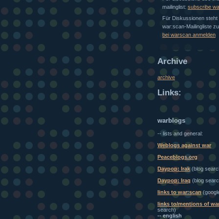
mailinglist:
subscribe w
Für Diskussionen steht 
war:scan-Mailingliste z
bei warscan anmelden
Archive
archive
Links:
warblogs
-- lists and general:
Weblogs against war
Peaceblogs.org
Daypop: Irak
(blog searc
Daypop: Iraq
(blog searc
links to war:scan
(googl
links to/mentions of wa
search)
-- english