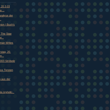
 20.3.03
 ...
Analyse der
.
nion | Bush's
 The Stae
i...
man Writes
tag, 20.
...
2003 Ströbele
ss Torsten
g aus der
a.org/wiki...