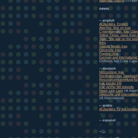
Baghdad Journal
(US journ
news
-- english
Al Jazeera, English
AlterNet: War on Iraq
Cyberjournalist: Iraq Cov
Yellow Times: news from t
Slate: "the war on the w
links
Google News: Iraq
Electronic Iraq
Popdex: War
German and international
GVNews.Net Crisis Caps
-- deutsch
Netzeutung: Irak
Nordirakisches Tagebuch
Ressourcensammlung für 
Irak bei der FR
Irak-Archiv bei telepolis
News Link-Liste
(dt./inter
Deutsche und Internationa
(dt./international)
-- arabic
Al Jazeera TV live stream 
...
-- espanol
...
-- ...
...