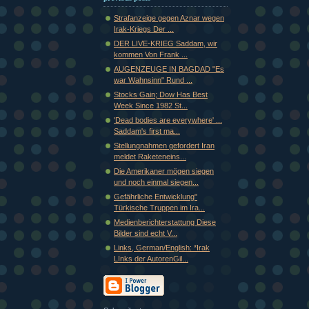
Strafanzeige gegen Aznar wegen
Irak-Kriegs Der ...
DER LIVE-KRIEG Saddam, wir
kommen Von Frank ...
AUGENZEUGE IN BAGDAD "Es
war Wahnsinn" Rund ...
Stocks Gain; Dow Has Best
Week Since 1982 St...
'Dead bodies are everywhere' ...
Saddam's first ma...
Stellungnahmen gefordert Iran
meldet Raketeneins...
Die Amerikaner mögen siegen
und noch einmal siegen...
Gefährliche Entwicklung"
Türkische Truppen im Ira...
Medienberichterstattung Diese
Bilder sind echt V...
Links, German/English: *Irak
LInks der AutorenGil...