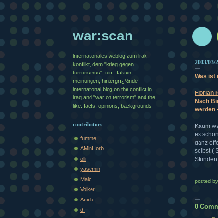
war:scan
internationales weblog zum irak-
2003/03/
konflikt, dem "krieg gegen
terrorismus", etc.: fakten,
Was ist
meinungen, hintergrï¿½nde
international blog on the conflict in
Florian 
iraq and "war on terrorism" and the
Nach Bin
like: facts, opinions, backgrounds
werden 
contributors
Kaum war
es schon
fumme
ganz off
AMinHorb
selbst (
olli
Stunden 
yasemin
Malc
posted b
Volker
Acide
0 Comm
d.