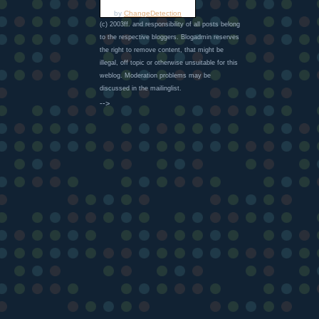
by
ChangeDetection
(c) 2003ff. and responsibility of all posts belong
to the respective bloggers. Blogadmin reserves
the right to remove content, that might be
illegal, off topic or otherwise unsuitable for this
weblog. Moderation problems may be
discussed in the mailinglist.
-->