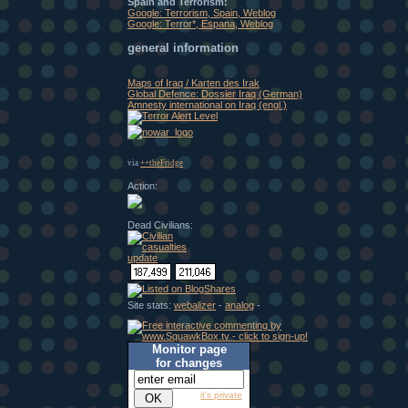
Spain and Terrorism:
Google: Terrorism, Spain, Weblog
Google: Terror*, Espana, Weblog
general information
Maps of Iraq / Karten des Irak
Global Defence: Dossier Iraq (German)
Amnesty international on Iraq (engl.)
via
++theFridge
Action:
Dead Civilians:
Site stats:
webalizer
-
analog
-
Monitor page
for changes
it's private