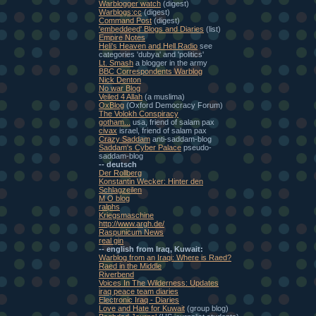
Warblogger watch
(digest)
Warblogs:cc
(digest)
Command Post
(digest)
'embeddeed' Blogs and Diaries
(list)
Empire Notes
Heli's Heaven and Hell Radio
see
categories 'dubya' and 'politics'
Lt. Smash
a blogger in the army
BBC Correspondents Warblog
Nick Denton
No war Blog
Veiled 4 Allah
(a muslima)
OxBlog
(Oxford Democracy Forum)
The Volokh Conspiracy
gotham...
usa, friend of salam pax
civax
israel, friend of salam pax
Crazy Saddam
anti-saddam-blog
Saddam's Cyber Palace
pseudo-
saddam-blog
-- deutsch
Der Rollberg
Konstantin Wecker: Hinter den
Schlagzeilen
M O blog
ralphs
Kriegsmaschine
http://www.argh.de/
Raspunicum News
real gin
-- english from Iraq, Kuwait:
Warblog from an Iraqi: Where is Raed?
Raed in the Middle
Riverbend
Voices In The Wilderness: Updates
iraq peace team diaries
Electronic Iraq - Diaries
Love and Hate for Kuwait
(group blog)