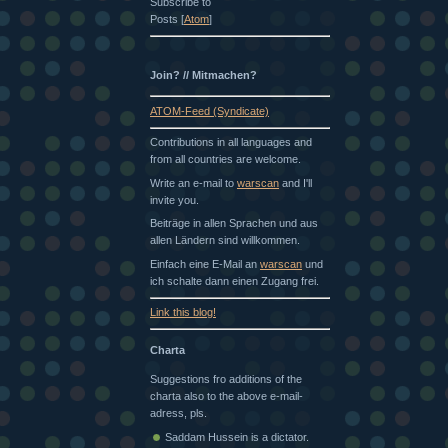
Subscribe to
Posts [
Atom
]
Join? // Mitmachen?
ATOM-Feed (Syndicate)
Contributions in all languages and
from all countries are welcome.
Write an e-mail to
warscan
and I'll
invite you.
Beiträge in allen Sprachen und aus
allen Ländern sind willkommen.
Einfach eine E-Mail an
warscan
und
ich schalte dann einen Zugang frei.
Link this blog!
Charta
Suggestions fro additions of the
charta also to the above e-mail-
adress, pls.
Saddam Hussein is a dictator.