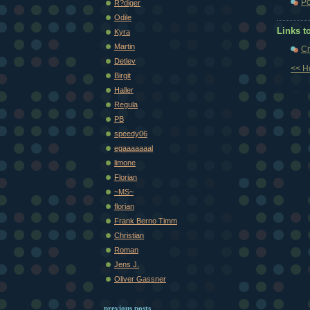
Po
R?diger
Odile
Links to
Kyra
Martin
Cr
Detlev
<< 
Birgit
Haller
Regula
PB
speedy06
egaaaaaaal
limone
Florian
~MS~
florian
Frank Berno Timm
Christian
Roman
Jens J.
Oliver Gassner
previous posts