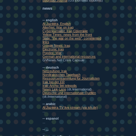
Baghdad Journal
(US journalist students)
news
-- english
Al Jazeera, English
AlterNet: War on Iraq
Cyberjournalist: Iraq Coverage
Yellow Times: news from the front
Slate: "the war on the web", commented
links
Google News: Iraq
Electronic Iraq
Popdex: War
German and international resources
GVNews.Net Crisis Capsule
-- deutsch
Netzeutung: Irak
Nordirakisches Tagebuch
Ressourcensammlung für Journalisten
Irak bei der FR
Irak-Archiv bei telepolis
News Link-Liste
(dt./international)
Deutsche und Internationale Quellen
(dt./international)
-- arabic
Al Jazeera TV live stream (via ish.de)
...
-- espanol
...
-- ...
...