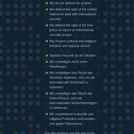
We do not defend his actions.
We defend the right of the United
Nations to deal with international
security.
We defend the right of the free
press to report on international
security issues.
We respect cultural and religious
freedom and oppose racism.
Saddam Hussein ist ein Diktator.
Wir verteidigen nicht seine
Handlungen.
Wir verteidigen das Recht der
Vereinten Nationen, sich um die
internationale Sicherheit zu
kümmern.
Wir verteidigen das Recht der
freien Presse, sich mit
internationalen Sicherheitsfragen
zu befassen.
Wir respektieren kulturelle und
religiöse Freiheiten und wenden
uns gegen Rassismus.
For discussions use the war:scan-