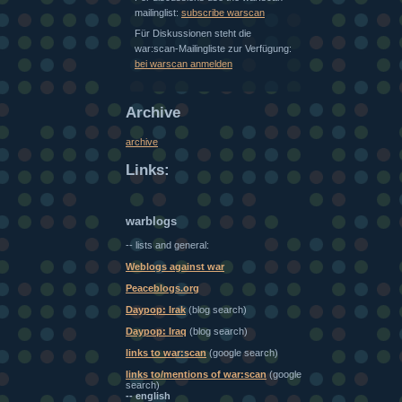
mailinglist:
subscribe warscan
Für Diskussionen steht die
war:scan-Mailingliste zur Verfügung:
bei warscan anmelden
Archive
archive
Links:
warblogs
-- lists and general:
Weblogs against war
Peaceblogs.org
Daypop: Irak
(blog search)
Daypop: Iraq
(blog search)
links to war:scan
(google search)
links to/mentions of war:scan
(google
search)
-- english