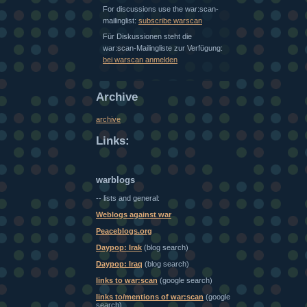
For discussions use the war:scan-
mailinglist:
subscribe warscan
Für Diskussionen steht die
war:scan-Mailingliste zur Verfügung:
bei warscan anmelden
Archive
archive
Links:
warblogs
-- lists and general:
Weblogs against war
Peaceblogs.org
Daypop: Irak
(blog search)
Daypop: Iraq
(blog search)
links to war:scan
(google search)
links to/mentions of war:scan
(google
search)