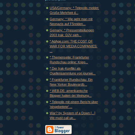
USA/Germany: * Telepolis meldet:
Große Mehrheit d...
Germany: * Wie geht man mit
Neonazis auf F5reiden...
Gemany: * Pressemitteilungen
2003 Irak: DJV sieh...
* AdAge.com: THE COST OF
WAR FOR MEDIA COMPANIES:
...
* Themenseite: Frankfurter
Rundschau online: Krieg...
* Der Irak-Konflikt als
Quellensammlung von jourwe...
* Frankfurter Rundschau: Ein
New Yorker Boulevardb...
* WEB.DE: amerikanische
Blogger halten dei Meinung...
* Telepolis mit einem Bericht über
'eingebettete' ...
War? by System of a Down [...]
We must call up...