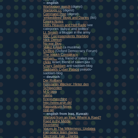
-- english
Warblogger watch
(digest)
Warblogs:cc
(digest)
Command Post
(digest)
'embeddeed' Blogs and Diaries
(list)
Empire Notes
Heli's Heaven and Hell Radio
see
categories 'dubya' and 'politics'
Lt. Smash
a blogger in the army
BBC Correspondents Warblog
Nick Denton
No war Blog
Veiled 4 Allah
(a muslima)
OxBlog
(Oxford Democracy Forum)
The Volokh Conspiracy
gotham...
usa, friend of salam pax
civax
israel, friend of salam pax
Crazy Saddam
anti-saddam-blog
Saddam's Cyber Palace
pseudo-
saddam-blog
-- deutsch
Der Rollberg
Konstantin Wecker: Hinter den
Schlagzeilen
M O blog
ralphs
Kriegsmaschine
http://www.argh.de/
Raspunicum News
real gin
-- english from Iraq, Kuwait:
Warblog from an Iraqi: Where is Raed?
Raed in the Middle
Riverbend
Voices In The Wilderness: Updates
iraq peace team diaries
Electronic Iraq - Diaries