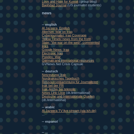
Love and Hate for Kuwait
(group blog)
Baghdad Journal
(US journalist students)
news
-- english
Al Jazeera, English
AlterNet: War on Iraq
Cyberjournalist: Iraq Coverage
Yellow Times: news from the front
Slate: "the war on the web", commented
links
Google News: Iraq
Electronic Iraq
Popdex: War
German and international resources
GVNews.Net Crisis Capsule
-- deutsch
Netzeutung: Irak
Nordirakisches Tagebuch
Ressourcensammlung für Journalisten
Irak bei der FR
Irak-Archiv bei telepolis
News Link-Liste
(dt./international)
Deutsche und Internationale Quellen
(dt./international)
-- arabic
Al Jazeera TV live stream (via ish.de)
...
-- espanol
...
-- ...