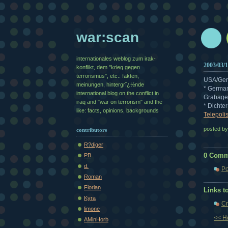
war:scan
internationales weblog zum irak-
2003/03/
konflikt, dem "krieg gegen
terrorismus", etc.: fakten,
USA/Ger
meinungen, hintergrï¿½nde
* German
international blog on the conflict in
Grabage
iraq and "war on terrorism" and the
* Dichte
like: facts, opinions, backgrounds
Telepoli
posted b
contributors
R?diger
0 Comm
PB
d.
Po
Roman
Florian
Links to
Kyra
Cr
limone
<< 
AMinHorb