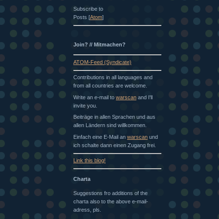
Subscribe to
Posts [
Atom
]
Join? // Mitmachen?
ATOM-Feed (Syndicate)
Contributions in all languages and
from all countries are welcome.
Write an e-mail to
warscan
and I'll
invite you.
Beiträge in allen Sprachen und aus
allen Ländern sind willkommen.
Einfach eine E-Mail an
warscan
und
ich schalte dann einen Zugang frei.
Link this blog!
Charta
Suggestions fro additions of the
charta also to the above e-mail-
adress, pls.