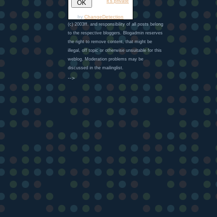
it's private
by
ChangeDetection
(c) 2003ff. and responsibility of all posts belong
to the respective bloggers. Blogadmin reserves
the right to remove content, that might be
illegal, off topic or otherwise unsuitable for this
weblog. Moderation problems may be
discussed in the mailinglist.
-->