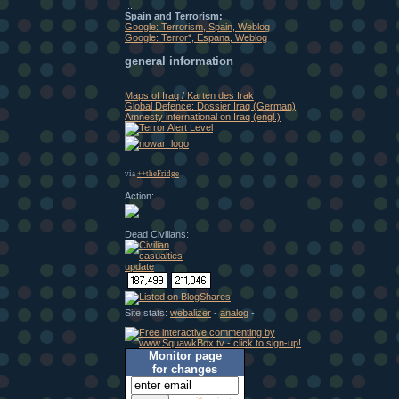
...
Spain and Terrorism:
Google: Terrorism, Spain, Weblog
Google: Terror*, Espana, Weblog
general information
Maps of Iraq / Karten des Irak
Global Defence: Dossier Iraq (German)
Amnesty international on Iraq (engl.)
via
++theFridge
Action:
Dead Civilians:
Site stats:
webalizer
-
analog
-
Monitor page
for changes