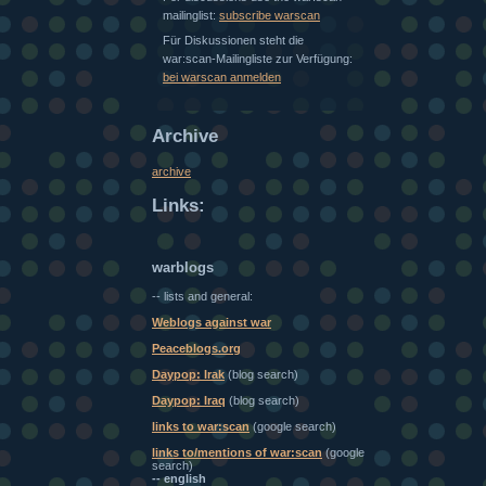
mailinglist:
subscribe warscan
Für Diskussionen steht die
war:scan-Mailingliste zur Verfügung:
bei warscan anmelden
Archive
archive
Links:
warblogs
-- lists and general:
Weblogs against war
Peaceblogs.org
Daypop: Irak
(blog search)
Daypop: Iraq
(blog search)
links to war:scan
(google search)
links to/mentions of war:scan
(google
search)
-- english