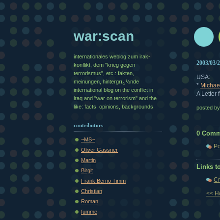
war:scan
internationales weblog zum irak-
2003/03/
konflikt, dem "krieg gegen
terrorismus", etc.: fakten,
USA:
meinungen, hintergrï¿½nde
*
Michae
international blog on the conflict in
A Letter
iraq and "war on terrorism" and the
like: facts, opinions, backgrounds
posted b
contributors
0 Comm
~MS~
Po
Oliver Gassner
Martin
Links to
Birgit
Cr
Frank Berno Timm
Christian
<< 
Roman
fumme