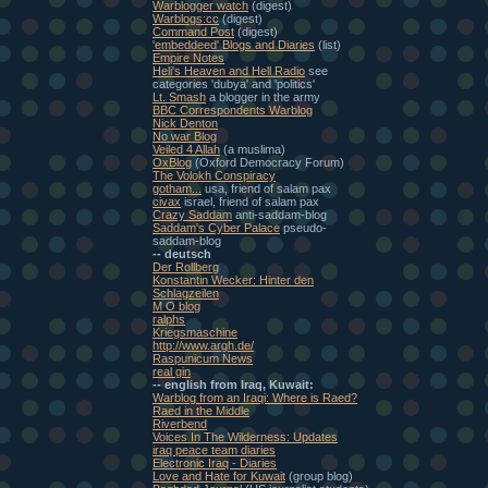
Warblogger watch
(digest)
Warblogs:cc
(digest)
Command Post
(digest)
'embeddeed' Blogs and Diaries
(list)
Empire Notes
Heli's Heaven and Hell Radio
see
categories 'dubya' and 'politics'
Lt. Smash
a blogger in the army
BBC Correspondents Warblog
Nick Denton
No war Blog
Veiled 4 Allah
(a muslima)
OxBlog
(Oxford Democracy Forum)
The Volokh Conspiracy
gotham...
usa, friend of salam pax
civax
israel, friend of salam pax
Crazy Saddam
anti-saddam-blog
Saddam's Cyber Palace
pseudo-
saddam-blog
-- deutsch
Der Rollberg
Konstantin Wecker: Hinter den
Schlagzeilen
M O blog
ralphs
Kriegsmaschine
http://www.argh.de/
Raspunicum News
real gin
-- english from Iraq, Kuwait:
Warblog from an Iraqi: Where is Raed?
Raed in the Middle
Riverbend
Voices In The Wilderness: Updates
iraq peace team diaries
Electronic Iraq - Diaries
Love and Hate for Kuwait
(group blog)