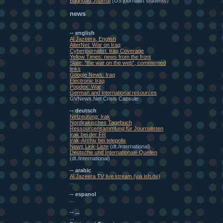
Baghdad Journal
(US journalist students)
news
-- english
Al Jazeera, English
AlterNet: War on Iraq
Cyberjournalist: Iraq Coverage
Yellow Times: news from the front
Slate: "the war on the web", commented
links
Google News: Iraq
Electronic Iraq
Popdex: War
German and international resources
GVNews.Net Crisis Capsule
-- deutsch
Netzeutung: Irak
Nordirakisches Tagebuch
Ressourcensammlung für Journalisten
Irak bei der FR
Irak-Archiv bei telepolis
News Link-Liste
(dt./international)
Deutsche und Internationale Quellen
(dt./international)
-- arabic
Al Jazeera TV live stream (via ish.de)
...
-- espanol
...
-- ...
...