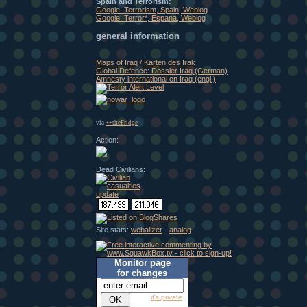
Spain and Terrorism:
Google: Terrorism, Spain, Weblog
Google: Terror*, Espana, Weblog
general information
Maps of Iraq / Karten des Irak
Global Defence: Dossier Iraq (German)
Amnesty international on Iraq (engl.)
via
++theFridge
Action:
Dead Civilians:
Site stats:
webalizer
-
analog
-
Monitor page
for changes
it's private