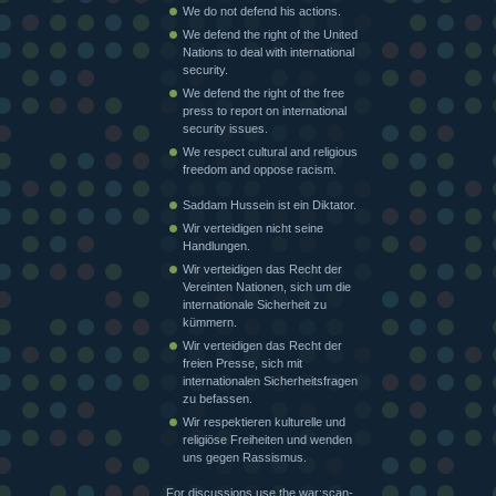
We do not defend his actions.
We defend the right of the United
Nations to deal with international
security.
We defend the right of the free
press to report on international
security issues.
We respect cultural and religious
freedom and oppose racism.
Saddam Hussein ist ein Diktator.
Wir verteidigen nicht seine
Handlungen.
Wir verteidigen das Recht der
Vereinten Nationen, sich um die
internationale Sicherheit zu
kümmern.
Wir verteidigen das Recht der
freien Presse, sich mit
internationalen Sicherheitsfragen
zu befassen.
Wir respektieren kulturelle und
religiöse Freiheiten und wenden
uns gegen Rassismus.
For discussions use the war:scan-