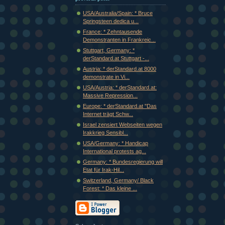
USA/Australia/Spain: * Bruce
Springsteen dedica u...
France: * Zehntausende
Demonstranten in Frankreic...
Stuttgart, Germany: *
derStandard.at Stuttgart -...
Austria: * derStandard.at 8000
demonstrate in Vi...
USA/Austria: * derStandard.at:
Massive Repression...
Europe: * derStandard.at "Das
Internet trägt Schw...
Israel zensiert Webseiten wegen
Irakkrieg Sensibl...
USA/Germany: * Handicap
International protests ag...
Germany: * Bundesregierung will
Etat für Irak-Hil...
Switzerland, Germany/ Black
Forest: * Das kleine ...