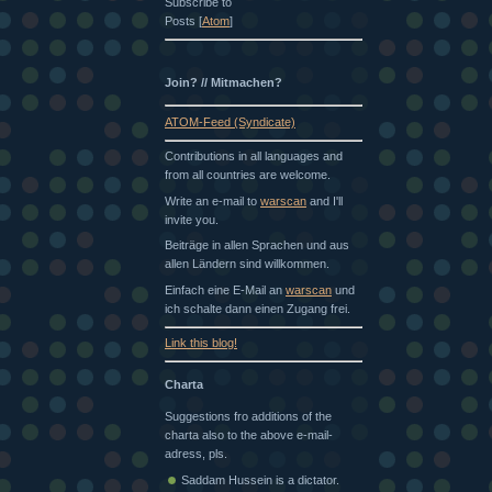
Subscribe to
Posts [
Atom
]
Join? // Mitmachen?
ATOM-Feed (Syndicate)
Contributions in all languages and
from all countries are welcome.
Write an e-mail to
warscan
and I'll
invite you.
Beiträge in allen Sprachen und aus
allen Ländern sind willkommen.
Einfach eine E-Mail an
warscan
und
ich schalte dann einen Zugang frei.
Link this blog!
Charta
Suggestions fro additions of the
charta also to the above e-mail-
adress, pls.
Saddam Hussein is a dictator.