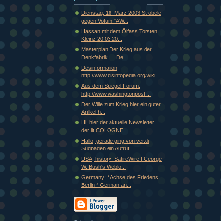
Dienstag, 18. März 2003 Ströbele
gegen Votum "AW...
Hassan mit dem Ölfass Torsten
Kleinz 20.03.20...
Masterplan Der Krieg aus der
Denkfabrik .....De...
Desinformation
http://www.disinfopedia.org/wiki...
Aus dem Spiegel Forum:
http://www.washingtonpost....
Der Wille zum Krieg hier ein guter
Artikel h...
Hi, hier der aktuelle Newsletter
der lit.COLOGNE ...
Hallo, gerade ging von ver.di
Südbaden ein Aufruf...
USA, history: SatireWire | George
W. Bush's Weblo...
Germany: * Achse des Friedens
Berlin * German an...