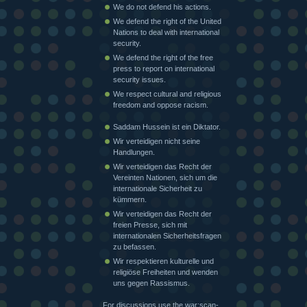
We do not defend his actions.
We defend the right of the United
Nations to deal with international
security.
We defend the right of the free
press to report on international
security issues.
We respect cultural and religious
freedom and oppose racism.
Saddam Hussein ist ein Diktator.
Wir verteidigen nicht seine
Handlungen.
Wir verteidigen das Recht der
Vereinten Nationen, sich um die
internationale Sicherheit zu
kümmern.
Wir verteidigen das Recht der
freien Presse, sich mit
internationalen Sicherheitsfragen
zu befassen.
Wir respektieren kulturelle und
religiöse Freiheiten und wenden
uns gegen Rassismus.
For discussions use the war:scan-