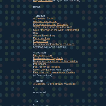
Baghdad Journal
(US journalist students)
news
-- english
Al Jazeera, English
AlterNet: War on Iraq
Cyberjournalist: Iraq Coverage
Yellow Times: news from the front
Slate: "the war on the web", commented
links
Google News: Iraq
Electronic Iraq
Popdex: War
German and international resources
GVNews.Net Crisis Capsule
-- deutsch
Netzeutung: Irak
Nordirakisches Tagebuch
Ressourcensammlung für Journalisten
Irak bei der FR
Irak-Archiv bei telepolis
News Link-Liste
(dt./international)
Deutsche und Internationale Quellen
(dt./international)
-- arabic
Al Jazeera TV live stream (via ish.de)
...
-- espanol
...
-- ...
...