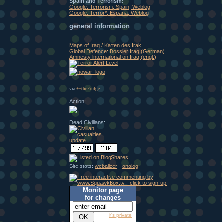
Spain and Terrorism:
Google: Terrorism, Spain, Weblog
Google: Terror*, Espana, Weblog
general information
Maps of Iraq / Karten des Irak
Global Defence: Dossier Iraq (German)
Amnesty international on Iraq (engl.)
via
++theFridge
Action:
Dead Civilians:
Site stats:
webalizer
-
analog
-
Monitor page
for changes
it's private