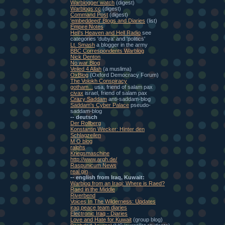
Warblogger watch
(digest)
Warblogs:cc
(digest)
Command Post
(digest)
'embeddeed' Blogs and Diaries
(list)
Empire Notes
Heli's Heaven and Hell Radio
see
categories 'dubya' and 'politics'
Lt. Smash
a blogger in the army
BBC Correspondents Warblog
Nick Denton
No war Blog
Veiled 4 Allah
(a muslima)
OxBlog
(Oxford Democracy Forum)
The Volokh Conspiracy
gotham...
usa, friend of salam pax
civax
israel, friend of salam pax
Crazy Saddam
anti-saddam-blog
Saddam's Cyber Palace
pseudo-
saddam-blog
-- deutsch
Der Rollberg
Konstantin Wecker: Hinter den
Schlagzeilen
M O blog
ralphs
Kriegsmaschine
http://www.argh.de/
Raspunicum News
real gin
-- english from Iraq, Kuwait:
Warblog from an Iraqi: Where is Raed?
Raed in the Middle
Riverbend
Voices In The Wilderness: Updates
iraq peace team diaries
Electronic Iraq - Diaries
Love and Hate for Kuwait
(group blog)