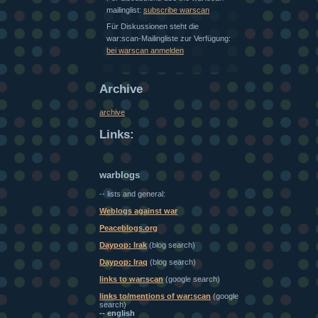
mailinglist:
subscribe warscan
Für Diskussionen steht die
war:scan-Mailingliste zur Verfügung:
bei warscan anmelden
Archive
archive
Links:
warblogs
-- lists and general:
Weblogs against war
Peaceblogs.org
Daypop: Irak
(blog search)
Daypop: Iraq
(blog search)
links to war:scan
(google search)
links to/mentions of war:scan
(google
search)
-- english