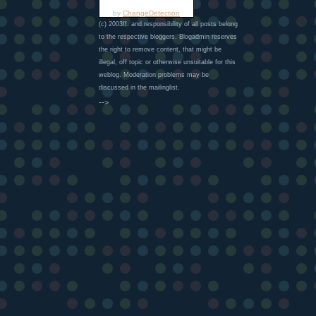
by
ChangeDetection
(c) 2003ff. and responsibility of all posts belong
to the respective bloggers. Blogadmin reserves
the right to remove content, that might be
illegal, off topic or otherwise unsuitable for this
weblog. Moderation problems may be
discussed in the mailinglist.
-->