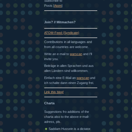
Subscribe to
Posts [
Atom
]
Join? // Mitmachen?
ATOM-Feed (Syndicate)
Contributions in all languages and
from all countries are welcome.
Write an e-mail to
warscan
and I'll
invite you.
Beiträge in allen Sprachen und aus
allen Ländern sind willkommen.
Einfach eine E-Mail an
warscan
und
ich schalte dann einen Zugang frei.
Link this blog!
Charta
Suggestions fro additions of the
charta also to the above e-mail-
adress, pls.
Saddam Hussein is a dictator.