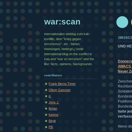
war:scan
internationales weblog zum irak-
2003/03/
konflikt, dem "krieg gegen
terrorismus", etc.: fakten,
UND HE
meinungen, hintergrï¿½nde
international blog on the conflict in
iraq and "war on terrorism" and the
Donners
like: facts, opinions, backgrounds
AWACS u
Neuer Zw
contributors
Zwischen
Frank Berno Timm
Rechtsmï
Oliver Gassner
Soldaten
d.
Bundeska
Fraktion
Jens J.
Bundesta
florian
hatte je
fumme
verfassu
Birgit
Wenn die
PB