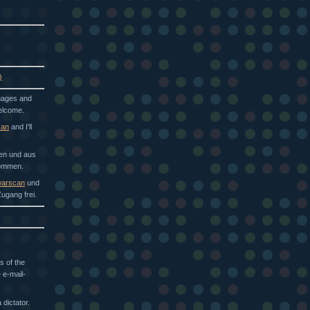
)
guages and
welcome.
can
and I'll
hen und aus
kommen.
arscan
und
ugang frei.
s of the
 e-mail-
dictator.