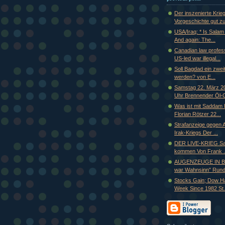
Der inszenierte Krie
Vorgeschichte gut zu
USA/Iraq: * Is Salam
And again: The...
Canadian law profes
US-led war illegal...
Soll Bagdad ein zwei
werden? von E...
Samstag 22. März 2
Uhr Brennender Öl-G
Was ist mit Saddam
Florian Rötzer 22...
Strafanzeige gegen
Irak-Kriegs Der ...
DER LIVE-KRIEG Sa
kommen Von Frank .
AUGENZEUGE IN B
war Wahnsinn" Rund 
Stocks Gain; Dow H
Week Since 1982 St.