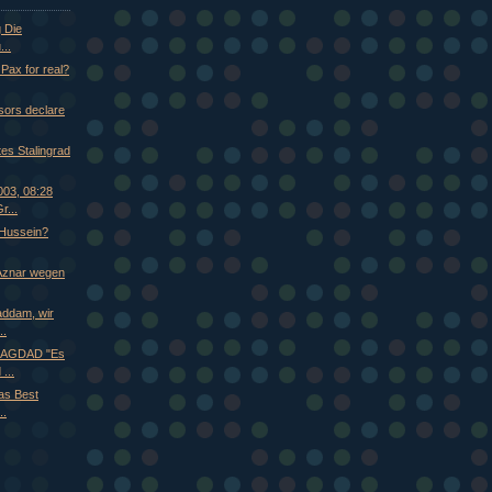
g Die
...
 Pax for real?
sors declare
tes Stalingrad
003, 08:28
r...
 Hussein?
 Aznar wegen
ddam, wir
..
AGDAD "Es
...
as Best
..