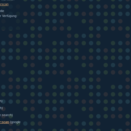
arscan
die
ur Verfügung:
h)
h)
e search)
r:scan
(google