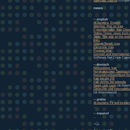
Baghdad Journal
(US journ
news
-- english
Al Jazeera, English
AlterNet: War on Iraq
Cyberjournalist: Iraq Cov
Yellow Times: news from t
Slate: "the war on the w
links
Google News: Iraq
Electronic Iraq
Popdex: War
German and international
GVNews.Net Crisis Caps
-- deutsch
Netzeutung: Irak
Nordirakisches Tagebuch
Ressourcensammlung für 
Irak bei der FR
Irak-Archiv bei telepolis
News Link-Liste
(dt./inter
Deutsche und Internationa
(dt./international)
-- arabic
Al Jazeera TV live stream 
...
-- espanol
...
-- ...
...