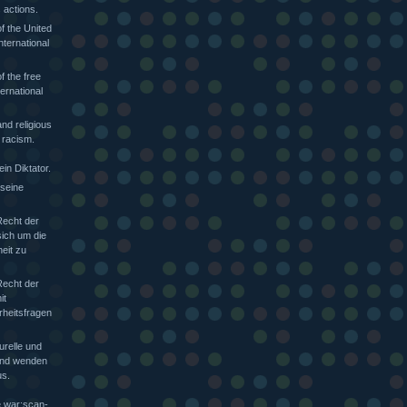
 actions.
f the United
nternational
f the free
ternational
nd religious
 racism.
in Diktator.
 seine
Recht der
sich um die
heit zu
Recht der
it
rheitsfragen
urelle und
 und wenden
s.
e war:scan-