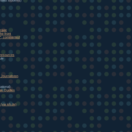
alist students)
erage
he front
eb", commented
 resources
ule
Journalisten
national)
le Quellen
(via ish.de)