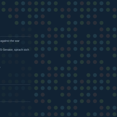
 against the war
US-Senator, sprach sich
0