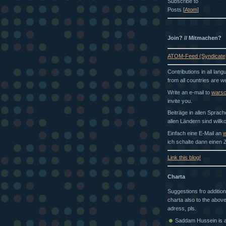
Subscribe to
Posts [
Atom
]
Join? // Mitmachen?
ATOM-Feed (Syndicate
Contributions in all lan
from all countries are 
Write an e-mail to
wars
invite you.
Beiträge in allen Sprac
allen Ländern sind will
Einfach eine E-Mail an
w
ich schalte dann einen Z
Link this blog!
Charta
Suggestions fro addition
charta also to the above
adress, pls.
Saddam Hussein is a 