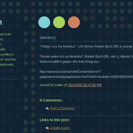
n
zum irak-
2003/03/22
en
n,
"Today I cry for America" : US-Sentor Robert Byrd (85) is strictly
½nde
conflict in
"Heute weine ich um Amerika": Robert Byrd (85), der ï¿½lteste 
sm" and the
leidenschaftlich gegen den Irak-Krieg aus:
ackgrounds
http://www.ksta.de/servlet/ContentServer?
pagename=ksta/page&atype=ksPrintArchiv&aid=104824085254
posted by Haller @
3/22/2003 02:47:00 PM
0 Comments:
Post a Comment
Links to this post:
Create a Link