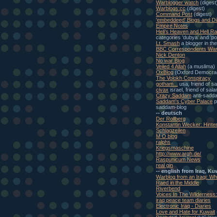
Warblogger watch
(digest
Warblogs:cc
(digest)
Command Post
(digest)
'embeddeed' Blogs and Di
Empire Notes
Heli's Heaven and Hell Ra
categories 'dubya' and 'pol
Lt. Smash
a blogger in th
BBC Correspondents War
Nick Denton
No war Blog
Veiled 4 Allah
(a muslima)
OxBlog
(Oxford Democra
The Volokh Conspiracy
gotham...
usa, friend of s
civax
israel, friend of sal
Crazy Saddam
anti-sadd
Saddam's Cyber Palace
p
saddam-blog
-- deutsch
Der Rollberg
Konstantin Wecker: Hinte
Schlagzeilen
M O blog
ralphs
Kriegsmaschine
http://www.argh.de/
Raspunicum News
real gin
-- english from Iraq, Ku
Warblog from an Iraqi: W
Raed in the Middle
Riverbend
Voices In The Wilderness
iraq peace team diaries
Electronic Iraq - Diaries
Love and Hate for Kuwait