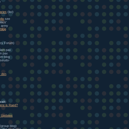
)
aries
(list)
dio
see
itics'
e army
blog
cy Forum)
alam pax
am pax
am-blog
seudo-
r den
wait:
here is Raed?
: Updates
(group blog)