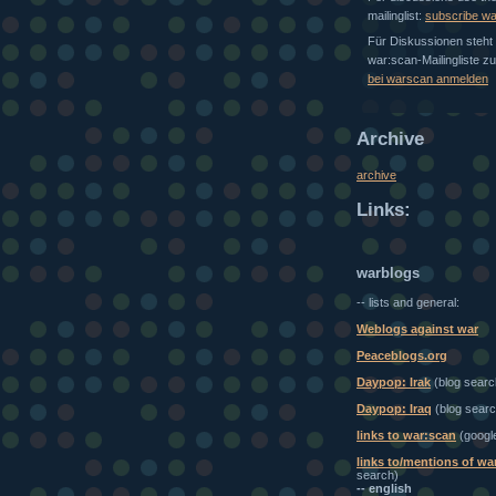
mailinglist:
subscribe w
Für Diskussionen steht 
war:scan-Mailingliste z
bei warscan anmelden
Archive
archive
Links:
warblogs
-- lists and general:
Weblogs against war
Peaceblogs.org
Daypop: Irak
(blog searc
Daypop: Iraq
(blog searc
links to war:scan
(googl
links to/mentions of wa
search)
-- english