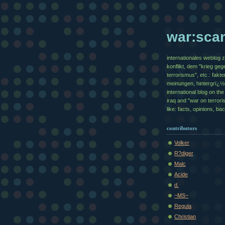
war:sca
internationales weblog 
konflikt, dem "krieg geg
terrorismus", etc.: fakte
meinungen, hintergrï¿
international blog on the 
iraq and "war on terrori
like: facts, opinions, b
contributors
Volker
R?diger
Malc
Acide
d.
~MS~
Regula
Christian