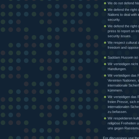
We do not defend his
We defend the right o
Nations to deal with i
security.
We defend the right o
press to report on in
security issues.
We respect cultural a
freedom and oppose
Saddam Hussein ist e
Wir verteidigen nicht
Handlungen.
Wir verteidigen das 
Vereinten Nationen, 
internationale Sicher
kümmern.
Wir verteidigen das 
freien Presse, sich m
internationalen Siche
zu befassen.
Wir respektieren kult
religiöse Freiheiten
uns gegen Rassismu
For discussions use th