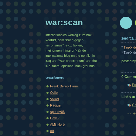
war:scan
internationales weblog zum irak-
2003/03/
konflikt, dem "krieg gegen
terrorismus", etc.: fakten,
*
Tag-X.d
meinungen, hintergrï¿½nde
* Tag-X.d
international blog on the conflict in
iraq and "war on terrorism" and the
posted b
like: facts, opinions, backgrounds
0 Comm
contributors
Po
Frank Berno Timm
Odile
Links to 
Volker
Cr
R?diger
speedy06
<< 
Detlev
AMinHorb
olli