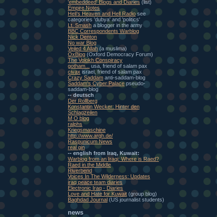
'embeddeed' Blogs and Diaries
(list)
Empire Notes
Heli's Heaven and Hell Radio
see
categories 'dubya' and 'politics'
Lt. Smash
a blogger in the army
BBC Correspondents Warblog
Nick Denton
No war Blog
Veiled 4 Allah
(a muslima)
OxBlog
(Oxford Democracy Forum)
The Volokh Conspiracy
gotham...
usa, friend of salam pax
civax
israel, friend of salam pax
Crazy Saddam
anti-saddam-blog
Saddam's Cyber Palace
pseudo-
saddam-blog
-- deutsch
Der Rollberg
Konstantin Wecker: Hinter den
Schlagzeilen
M O blog
ralphs
Kriegsmaschine
http://www.argh.de/
Raspunicum News
real gin
-- english from Iraq, Kuwait:
Warblog from an Iraqi: Where is Raed?
Raed in the Middle
Riverbend
Voices In The Wilderness: Updates
iraq peace team diaries
Electronic Iraq - Diaries
Love and Hate for Kuwait
(group blog)
Baghdad Journal
(US journalist students)
news