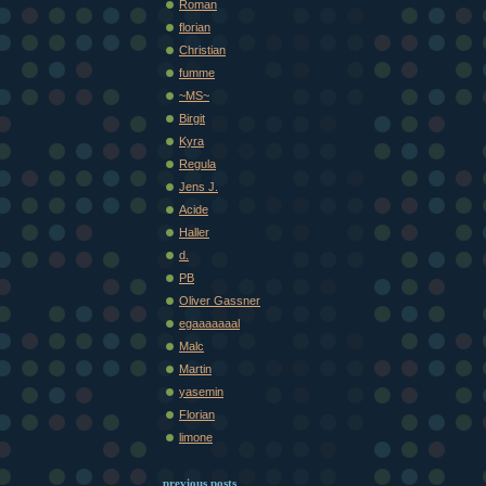
Roman
florian
Christian
fumme
~MS~
Birgit
Kyra
Regula
Jens J.
Acide
Haller
d.
PB
Oliver Gassner
egaaaaaaal
Malc
Martin
yasemin
Florian
limone
previous posts