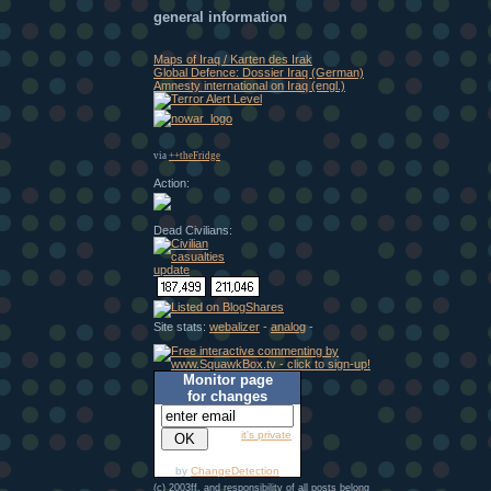
general information
Maps of Iraq / Karten des Irak
Global Defence: Dossier Iraq (German)
Amnesty international on Iraq (engl.)
via
++theFridge
Action:
Dead Civilians:
Site stats:
webalizer
-
analog
-
Monitor page
for changes
it's private
by
ChangeDetection
(c) 2003ff. and responsibility of all posts belong