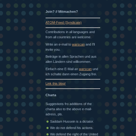
Join? // Mitmachen?
ATOM-Feed (Syndicate)
Contributions in all languages and
from all countries are welcome.
Write an e-mail to
warscan
and I'll
invite you.
Beiträge in allen Sprachen und aus
allen Ländern sind willkommen.
Einfach eine E-Mail an
warscan
und
ich schalte dann einen Zugang frei.
Link this blog!
Charta
Suggestions fro additions of the
charta also to the above e-mail-
adress, pls.
Saddam Hussein is a dictator.
We do not defend his actions.
We defend the right of the United