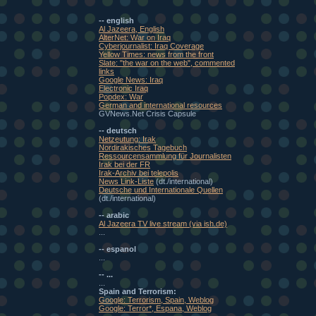
-- english
Al Jazeera, English
AlterNet: War on Iraq
Cyberjournalist: Iraq Coverage
Yellow Times: news from the front
Slate: "the war on the web", commented
links
Google News: Iraq
Electronic Iraq
Popdex: War
German and international resources
GVNews.Net Crisis Capsule
-- deutsch
Netzeutung: Irak
Nordirakisches Tagebuch
Ressourcensammlung für Journalisten
Irak bei der FR
Irak-Archiv bei telepolis
News Link-Liste
(dt./international)
Deutsche und Internationale Quellen
(dt./international)
-- arabic
Al Jazeera TV live stream (via ish.de)
...
-- espanol
...
-- ...
...
Spain and Terrorism:
Google: Terrorism, Spain, Weblog
Google: Terror*, Espana, Weblog