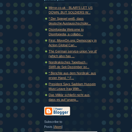
Mirror.co.uk - BLAIR'S LET US
DOWN..BUT SOLDIERS W...
* Der Spiegel weiß, dass
deutsche Austauschschüler...
Disinfopedia Welcome to
Disinfopedia, a collabo...
First: MoveOn.org: Democracy in
Action Global Can...
The German service-union 'ver.di'
(which also has ...
Nordirakisches Tagebuch -
SWR.de Seit Dezember ist...
* Berichte aus dem Nordirak: aus
erster Hand. * F...
President Says Saddam Hussein
Must Leave Iraq With...
Das Militär schließt nicht aus,
dass es auf 'unang...
Subscribe to
Posts [
Atom
]