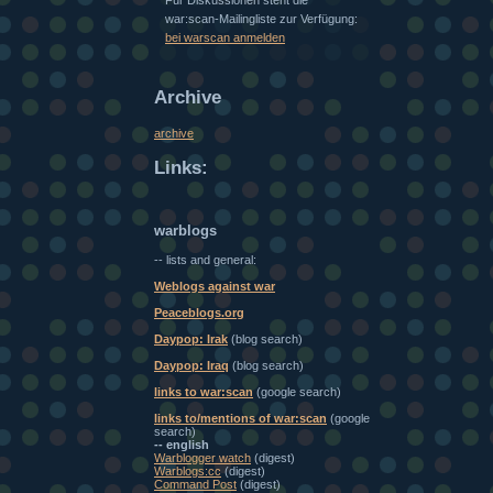
Für Diskussionen steht die
war:scan-Mailingliste zur Verfügung:
bei warscan anmelden
Archive
archive
Links:
warblogs
-- lists and general:
Weblogs against war
Peaceblogs.org
Daypop: Irak
(blog search)
Daypop: Iraq
(blog search)
links to war:scan
(google search)
links to/mentions of war:scan
(google
search)
-- english
Warblogger watch
(digest)
Warblogs:cc
(digest)
Command Post
(digest)