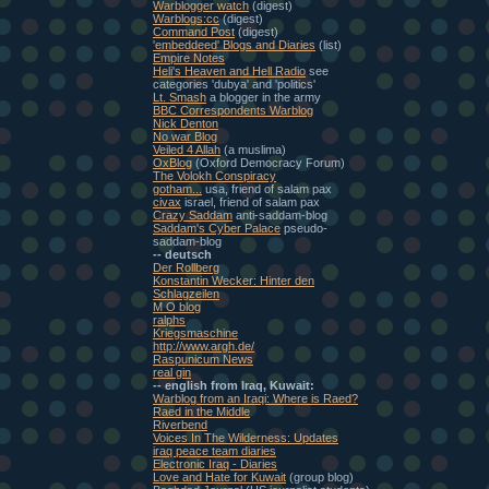
Warblogger watch
(digest)
Warblogs:cc
(digest)
Command Post
(digest)
'embeddeed' Blogs and Diaries
(list)
Empire Notes
Heli's Heaven and Hell Radio
see
categories 'dubya' and 'politics'
Lt. Smash
a blogger in the army
BBC Correspondents Warblog
Nick Denton
No war Blog
Veiled 4 Allah
(a muslima)
OxBlog
(Oxford Democracy Forum)
The Volokh Conspiracy
gotham...
usa, friend of salam pax
civax
israel, friend of salam pax
Crazy Saddam
anti-saddam-blog
Saddam's Cyber Palace
pseudo-
saddam-blog
-- deutsch
Der Rollberg
Konstantin Wecker: Hinter den
Schlagzeilen
M O blog
ralphs
Kriegsmaschine
http://www.argh.de/
Raspunicum News
real gin
-- english from Iraq, Kuwait:
Warblog from an Iraqi: Where is Raed?
Raed in the Middle
Riverbend
Voices In The Wilderness: Updates
iraq peace team diaries
Electronic Iraq - Diaries
Love and Hate for Kuwait
(group blog)