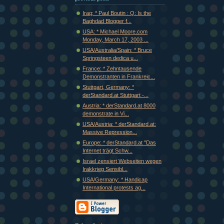
Iraq: * Paul Boutin : Q: Is the
Baghdad Blogger f...
USA: * Michael Moore.com
Monday, March 17, 2003 ...
USA/Australia/Spain: * Bruce
Springsteen dedica u...
France: * Zehntausende
Demonstranten in Frankreic...
Stuttgart, Germany: *
derStandard.at Stuttgart -...
Austria: * derStandard.at 8000
demonstrate in Vi...
USA/Austria: * derStandard.at:
Massive Repression...
Europe: * derStandard.at "Das
Internet trägt Schw...
Israel zensiert Webseiten wegen
Irakkrieg Sensibl...
USA/Germany: * Handicap
International protests ag...