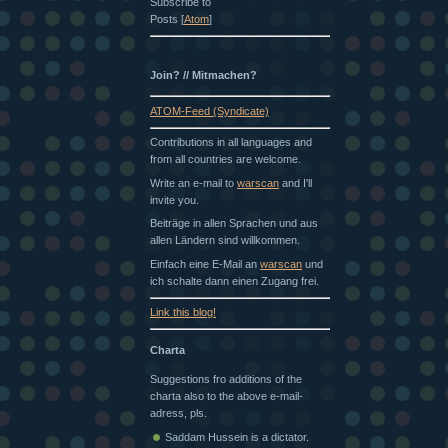
Subscribe to
Posts [
Atom
]
Join? // Mitmachen?
ATOM-Feed (Syndicate)
Contributions in all languages and
from all countries are welcome.
Write an e-mail to
warscan
and I'll
invite you.
Beiträge in allen Sprachen und aus
allen Ländern sind willkommen.
Einfach eine E-Mail an
warscan
und
ich schalte dann einen Zugang frei.
Link this blog!
Charta
Suggestions fro additions of the
charta also to the above e-mail-
adress, pls.
Saddam Hussein is a dictator.