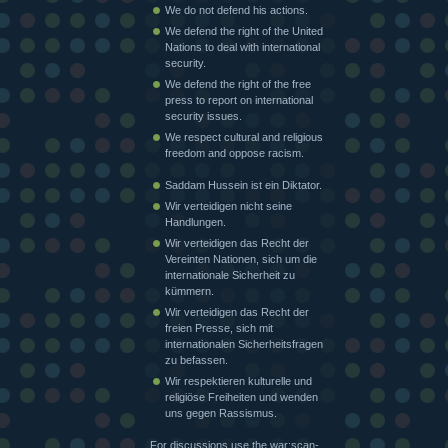
We do not defend his actions.
We defend the right of the United
Nations to deal with international
security.
We defend the right of the free
press to report on international
security issues.
We respect cultural and religious
freedom and oppose racism.
Saddam Hussein ist ein Diktator.
Wir verteidigen nicht seine
Handlungen.
Wir verteidigen das Recht der
Vereinten Nationen, sich um die
internationale Sicherheit zu
kümmern.
Wir verteidigen das Recht der
freien Presse, sich mit
internationalen Sicherheitsfragen
zu befassen.
Wir respektieren kulturelle und
religiöse Freiheiten und wenden
uns gegen Rassismus.
For discussions use the war:scan-