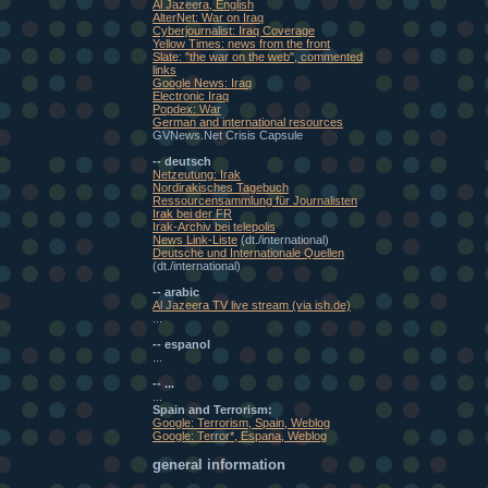
Al Jazeera, English
AlterNet: War on Iraq
Cyberjournalist: Iraq Coverage
Yellow Times: news from the front
Slate: "the war on the web", commented
links
Google News: Iraq
Electronic Iraq
Popdex: War
German and international resources
GVNews.Net Crisis Capsule
-- deutsch
Netzeutung: Irak
Nordirakisches Tagebuch
Ressourcensammlung für Journalisten
Irak bei der FR
Irak-Archiv bei telepolis
News Link-Liste
(dt./international)
Deutsche und Internationale Quellen
(dt./international)
-- arabic
Al Jazeera TV live stream (via ish.de)
...
-- espanol
...
-- ...
...
Spain and Terrorism:
Google: Terrorism, Spain, Weblog
Google: Terror*, Espana, Weblog
general information