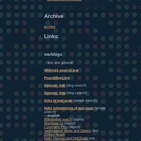
Archive
archive
Links:
warblogs
-- lists and general:
Weblogs against war
Peaceblogs.org
Daypop: Irak
(blog search)
Daypop: Iraq
(blog search)
links to war:scan
(google search)
links to/mentions of war:scan
(google
search)
-- english
Warblogger watch
(digest)
Warblogs:cc
(digest)
Command Post
(digest)
'embeddeed' Blogs and Diaries
(list)
Empire Notes
Heli's Heaven and Hell Radio
see