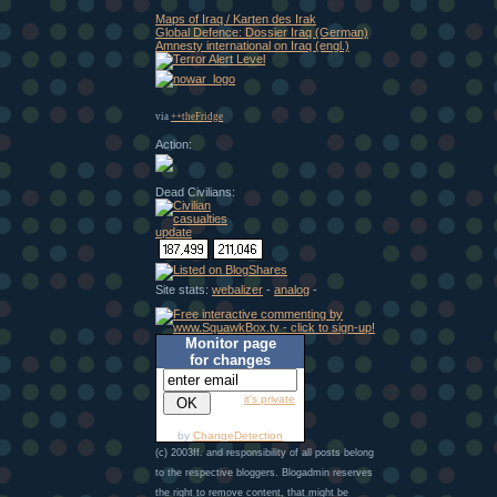
Maps of Iraq / Karten des Irak
Global Defence: Dossier Iraq (German)
Amnesty international on Iraq (engl.)
via
++theFridge
Action:
Dead Civilians:
Site stats:
webalizer
-
analog
-
Monitor page
for changes
it's private
by
ChangeDetection
(c) 2003ff. and responsibility of all posts belong
to the respective bloggers. Blogadmin reserves
the right to remove content, that might be