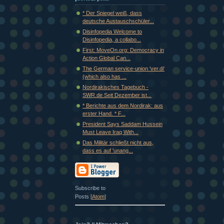
* Der Spiegel weiß, dass
deutsche Austauschschüler...
Disinfopedia Welcome to
Disinfopedia, a collabo...
First: MoveOn.org: Democracy in
Action Global Can...
The German service-union 'ver.di'
(which also has ...
Nordirakisches Tagebuch -
SWR.de Seit Dezember ist...
* Berichte aus dem Nordirak: aus
erster Hand. * F...
President Says Saddam Hussein
Must Leave Iraq With...
Das Militär schließt nicht aus,
dass es auf 'unang...
Subscribe to
Posts [
Atom
]