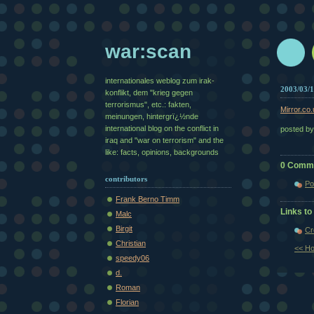
war:scan
internationales weblog zum irak-
2003/03/
konflikt, dem "krieg gegen
terrorismus", etc.: fakten,
Mirror.c
meinungen, hintergrï¿½nde
international blog on the conflict in
posted b
iraq and "war on terrorism" and the
like: facts, opinions, backgrounds
0 Comm
contributors
Po
Frank Berno Timm
Links to 
Malc
Birgit
Cr
Christian
<< H
speedy06
d.
Roman
Florian