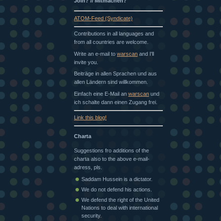
Join? // Mitmachen?
ATOM-Feed (Syndicate)
Contributions in all languages and
from all countries are welcome.
Write an e-mail to
warscan
and I'll
invite you.
Beiträge in allen Sprachen und aus
allen Ländern sind willkommen.
Einfach eine E-Mail an
warscan
und
ich schalte dann einen Zugang frei.
Link this blog!
Charta
Suggestions fro additions of the
charta also to the above e-mail-
adress, pls.
Saddam Hussein is a dictator.
We do not defend his actions.
We defend the right of the United
Nations to deal with international
security.