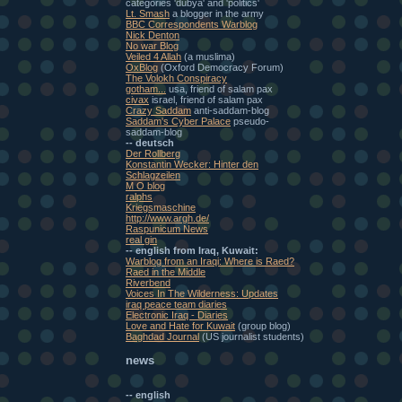
categories 'dubya' and 'politics'
Lt. Smash
a blogger in the army
BBC Correspondents Warblog
Nick Denton
No war Blog
Veiled 4 Allah
(a muslima)
OxBlog
(Oxford Democracy Forum)
The Volokh Conspiracy
gotham...
usa, friend of salam pax
civax
israel, friend of salam pax
Crazy Saddam
anti-saddam-blog
Saddam's Cyber Palace
pseudo-
saddam-blog
-- deutsch
Der Rollberg
Konstantin Wecker: Hinter den
Schlagzeilen
M O blog
ralphs
Kriegsmaschine
http://www.argh.de/
Raspunicum News
real gin
-- english from Iraq, Kuwait:
Warblog from an Iraqi: Where is Raed?
Raed in the Middle
Riverbend
Voices In The Wilderness: Updates
iraq peace team diaries
Electronic Iraq - Diaries
Love and Hate for Kuwait
(group blog)
Baghdad Journal
(US journalist students)
news
-- english