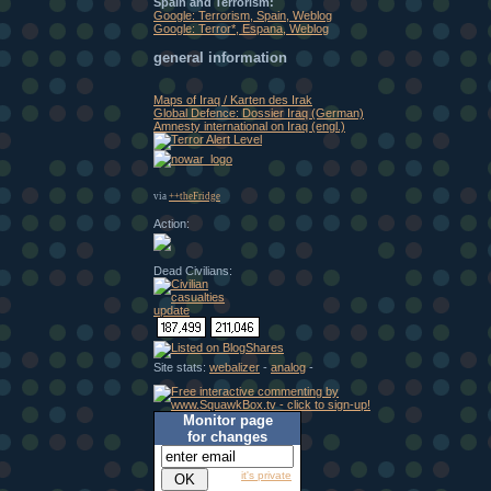
Spain and Terrorism:
Google: Terrorism, Spain, Weblog
Google: Terror*, Espana, Weblog
general information
Maps of Iraq / Karten des Irak
Global Defence: Dossier Iraq (German)
Amnesty international on Iraq (engl.)
via
++theFridge
Action:
Dead Civilians:
Site stats:
webalizer
-
analog
-
Monitor page
for changes
it's private