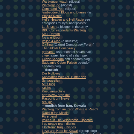
Warblogger watch
(digest)
Warblogs:cc
(digest)
Command Post
(digest)
'embeddeed' Blogs and Diaries
(list)
Empire Notes
Heli's Heaven and Hell Radio
see
categories 'dubya' and 'politics'
Lt. Smash
a blogger in the army
BBC Correspondents Warblog
Nick Denton
No war Blog
Veiled 4 Allah
(a muslima)
OxBlog
(Oxford Democracy Forum)
The Volokh Conspiracy
gotham...
usa, friend of salam pax
civax
israel, friend of salam pax
Crazy Saddam
anti-saddam-blog
Saddam's Cyber Palace
pseudo-
saddam-blog
-- deutsch
Der Rollberg
Konstantin Wecker: Hinter den
Schlagzeilen
M O blog
ralphs
Kriegsmaschine
http://www.argh.de/
Raspunicum News
real gin
-- english from Iraq, Kuwait:
Warblog from an Iraqi: Where is Raed?
Raed in the Middle
Riverbend
Voices In The Wilderness: Updates
iraq peace team diaries
Electronic Iraq - Diaries
Love and Hate for Kuwait
(group blog)