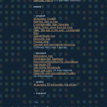
Baghdad Journal
(US journalist students)
news
-- english
Al Jazeera, English
AlterNet: War on Iraq
Cyberjournalist: Iraq Coverage
Yellow Times: news from the front
Slate: "the war on the web", commented
links
Google News: Iraq
Electronic Iraq
Popdex: War
German and international resources
GVNews.Net Crisis Capsule
-- deutsch
Netzeutung: Irak
Nordirakisches Tagebuch
Ressourcensammlung für Journalisten
Irak bei der FR
Irak-Archiv bei telepolis
News Link-Liste
(dt./international)
Deutsche und Internationale Quellen
(dt./international)
-- arabic
Al Jazeera TV live stream (via ish.de)
...
-- espanol
...
-- ...
...