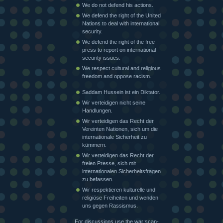
We do not defend his actions.
We defend the right of the United
Nations to deal with international
security.
We defend the right of the free
press to report on international
security issues.
We respect cultural and religious
freedom and oppose racism.
Saddam Hussein ist ein Diktator.
Wir verteidigen nicht seine
Handlungen.
Wir verteidigen das Recht der
Vereinten Nationen, sich um die
internationale Sicherheit zu
kümmern.
Wir verteidigen das Recht der
freien Presse, sich mit
internationalen Sicherheitsfragen
zu befassen.
Wir respektieren kulturelle und
religiöse Freiheiten und wenden
uns gegen Rassismus.
For discussions use the war:scan-