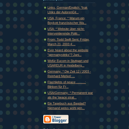
Links, German/English: *Irak
LInks der AutorenGil...
USA, France: * Warum ein
Boykott französischer Wa...
USA: * Website über nicht-
interventierende Politi...
From: Todd Swift Sent: Friday,
March 21, 2003 4:...
Ever heard about the website
"germanystinks"? Jani...
Wofür Eucom in Stuttgart und
USAREUR in Heidelberg...
Germany: * Die Zeit 12 / 2003 -
Reinhard Merkel: ...
Flashlights of peace ..........:
Blinken für Fr...
USA/Germany: * Permanent war
als the 'peace strat...
Ein Tagebuch aus Bagdad?
Niemand weiss wohl gen...