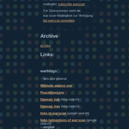
mailinglist:
subscribe warscan
Für Diskussionen steht die
war:scan-Mailingliste zur Verfügung:
bei warscan anmelden
Archive
archive
Links:
warblogs
-- lists and general:
Weblogs against war
Peaceblogs.org
Daypop: Irak
(blog search)
Daypop: Iraq
(blog search)
links to war:scan
(google search)
links to/mentions of war:scan
(google
search)
-- english