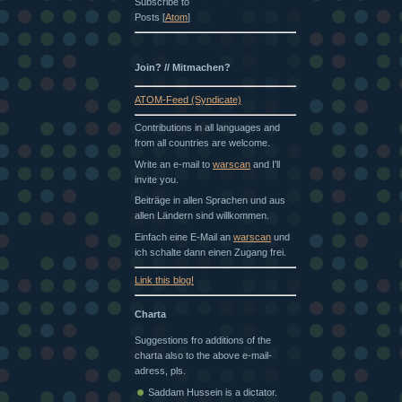
Subscribe to
Posts [
Atom
]
Join? // Mitmachen?
ATOM-Feed (Syndicate)
Contributions in all languages and
from all countries are welcome.
Write an e-mail to
warscan
and I'll
invite you.
Beiträge in allen Sprachen und aus
allen Ländern sind willkommen.
Einfach eine E-Mail an
warscan
und
ich schalte dann einen Zugang frei.
Link this blog!
Charta
Suggestions fro additions of the
charta also to the above e-mail-
adress, pls.
Saddam Hussein is a dictator.