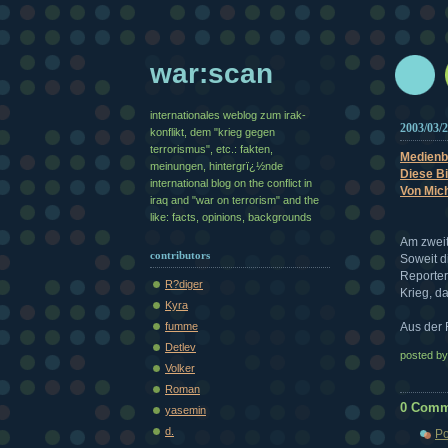
war:scan
internationales weblog zum irak-
2003/03/
konflikt, dem "krieg gegen
terrorismus", etc.: fakten,
Medienb
meinungen, hintergrï¿½nde
Diese Bi
international blog on the conflict in
Von Mic
iraq and "war on terrorism" and the
like: facts, opinions, backgrounds
Am zweit
contributors
Soweit d
Reporter
R?diger
Krieg, da
Kyra
fumme
Aus der 
Detlev
posted b
Volker
Roman
0 Comm
yasemin
d.
Po