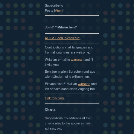
Subscribe to
Posts [
Atom
]
Join? // Mitmachen?
ATOM-Feed (Syndicate)
Contributions in all languages and
from all countries are welcome.
Write an e-mail to
warscan
and I'll
invite you.
Beiträge in allen Sprachen und aus
allen Ländern sind willkommen.
Einfach eine E-Mail an
warscan
und
ich schalte dann einen Zugang frei.
Link this blog!
Charta
Suggestions fro additions of the
charta also to the above e-mail-
adress, pls.