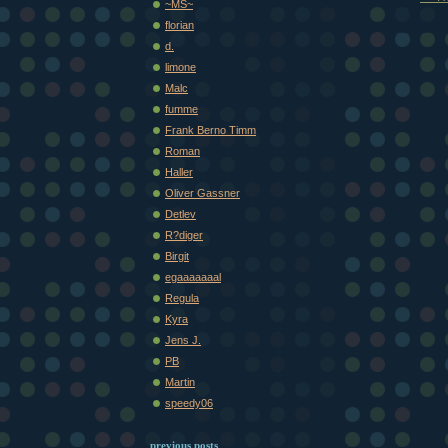
~MS~
florian
d.
limone
Malc
fumme
Frank Berno Timm
Roman
Haller
Oliver Gassner
Detlev
R?diger
Birgit
egaaaaaaal
Regula
Kyra
Jens J.
PB
Martin
speedy06
previous posts