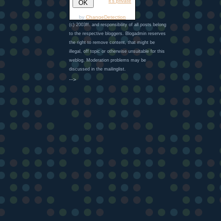
it's private
by
ChangeDetection
(c) 2003ff. and responsibility of all posts belong
to the respective bloggers. Blogadmin reserves
the right to remove content, that might be
illegal, off topic or otherwise unsuitable for this
weblog. Moderation problems may be
discussed in the mailinglist.
-->