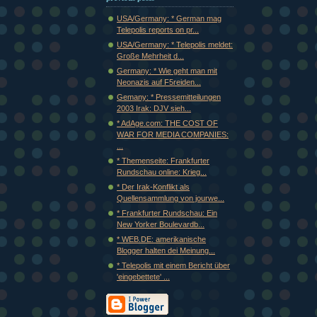
USA/Germany: * German mag
Telepolis reports on pr...
USA/Germany: * Telepolis meldet:
Große Mehrheit d...
Germany: * Wie geht man mit
Neonazis auf F5reiden...
Gemany: * Pressemitteilungen
2003 Irak: DJV sieh...
* AdAge.com: THE COST OF
WAR FOR MEDIA COMPANIES:
...
* Themenseite: Frankfurter
Rundschau online: Krieg...
* Der Irak-Konflikt als
Quellensammlung von jourwe...
* Frankfurter Rundschau: Ein
New Yorker Boulevardb...
* WEB.DE: amerikanische
Blogger halten dei Meinung...
* Telepolis mit einem Bericht über
'eingebettete' ...