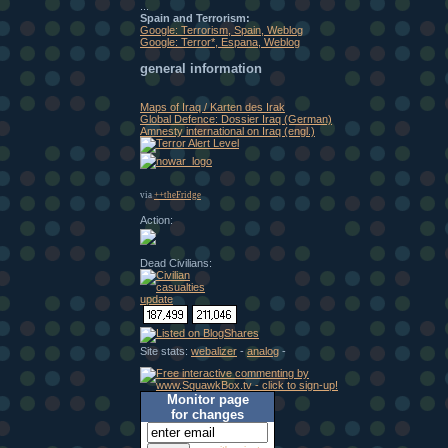
...
Spain and Terrorism:
Google: Terrorism, Spain, Weblog
Google: Terror*, Espana, Weblog
general information
Maps of Iraq / Karten des Irak
Global Defence: Dossier Iraq (German)
Amnesty international on Iraq (engl.)
via
++theFridge
Action:
Dead Civilians:
Site stats:
webalizer
-
analog
-
Monitor page
for changes