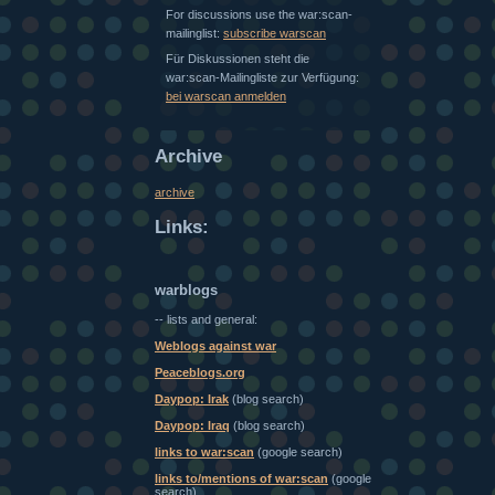
For discussions use the war:scan-
mailinglist:
subscribe warscan
Für Diskussionen steht die
war:scan-Mailingliste zur Verfügung:
bei warscan anmelden
Archive
archive
Links:
warblogs
-- lists and general:
Weblogs against war
Peaceblogs.org
Daypop: Irak
(blog search)
Daypop: Iraq
(blog search)
links to war:scan
(google search)
links to/mentions of war:scan
(google
search)