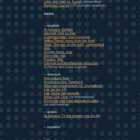
Love and Hate for Kuwait
(group blog)
Baghdad Journal
(US journalist students)
news
-- english
Al Jazeera, English
AlterNet: War on Iraq
Cyberjournalist: Iraq Coverage
Yellow Times: news from the front
Slate: "the war on the web", commented
links
Google News: Iraq
Electronic Iraq
Popdex: War
German and international resources
GVNews.Net Crisis Capsule
-- deutsch
Netzeutung: Irak
Nordirakisches Tagebuch
Ressourcensammlung für Journalisten
Irak bei der FR
Irak-Archiv bei telepolis
News Link-Liste
(dt./international)
Deutsche und Internationale Quellen
(dt./international)
-- arabic
Al Jazeera TV live stream (via ish.de)
...
-- espanol
...
-- ...