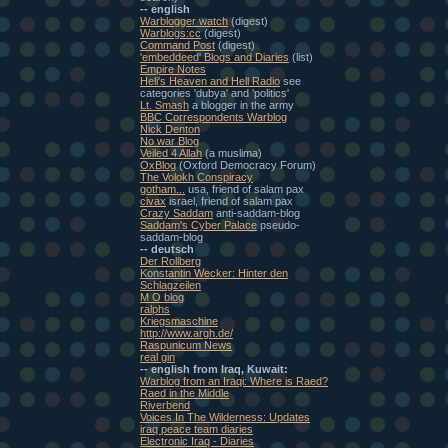
-- english
Warblogger watch
(digest)
Warblogs:cc
(digest)
Command Post
(digest)
'embeddeed' Blogs and Diaries
(list)
Empire Notes
Heli's Heaven and Hell Radio
see
categories 'dubya' and 'politics'
Lt. Smash
a blogger in the army
BBC Correspondents Warblog
Nick Denton
No war Blog
Veiled 4 Allah
(a muslima)
OxBlog
(Oxford Democracy Forum)
The Volokh Conspiracy
gotham...
usa, friend of salam pax
civax
israel, friend of salam pax
Crazy Saddam
anti-saddam-blog
Saddam's Cyber Palace
pseudo-
saddam-blog
-- deutsch
Der Rollberg
Konstantin Wecker: Hinter den
Schlagzeilen
M O blog
ralphs
Kriegsmaschine
http://www.argh.de/
Raspunicum News
real gin
-- english from Iraq, Kuwait:
Warblog from an Iraqi: Where is Raed?
Raed in the Middle
Riverbend
Voices In The Wilderness: Updates
iraq peace team diaries
Electronic Iraq - Diaries