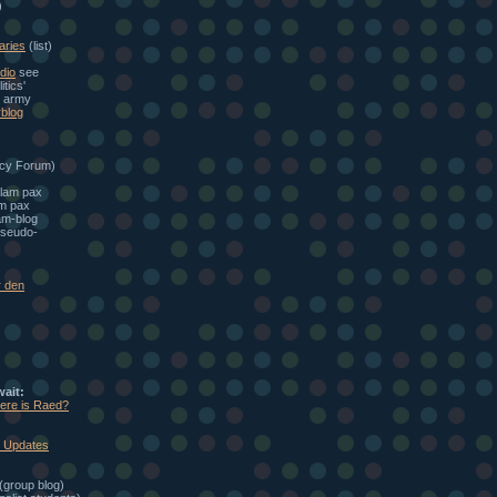
)
aries
(list)
dio
see
itics'
e army
blog
cy Forum)
alam pax
am pax
am-blog
seudo-
r den
wait:
here is Raed?
: Updates
(group blog)