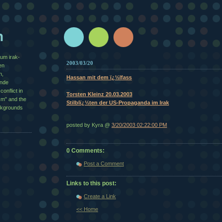
n
zum irak-
2003/03/20
en
n,
Hassan mit dem ï¿½lfass
½nde
conflict in
Torsten Kleinz 20.03.2003
sm" and the
Stilblï¿½ten der US-Propaganda im Irak
ackgrounds
posted by Kyra @
3/20/2003 02:22:00 PM
0 Comments:
Post a Comment
Links to this post:
Create a Link
<< Home