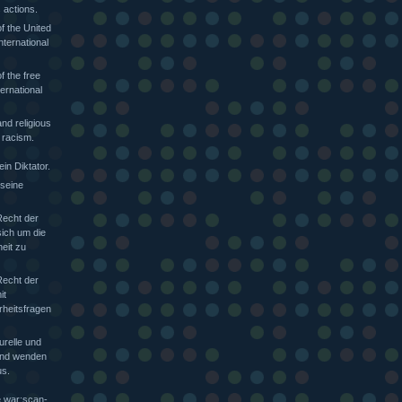
 actions.
f the United
nternational
f the free
ternational
nd religious
 racism.
in Diktator.
 seine
Recht der
sich um die
heit zu
Recht der
it
rheitsfragen
urelle und
 und wenden
s.
e war:scan-