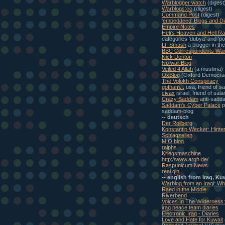
Warblogger watch
(digest
Warblogs:cc
(digest)
Command Post
(digest)
'embeddeed' Blogs and Di
Empire Notes
Heli's Heaven and Hell Ra
categories 'dubya' and 'pol
Lt. Smash
a blogger in th
BBC Correspondents War
Nick Denton
No war Blog
Veiled 4 Allah
(a muslima)
OxBlog
(Oxford Democra
The Volokh Conspiracy
gotham...
usa, friend of s
civax
israel, friend of sal
Crazy Saddam
anti-sadd
Saddam's Cyber Palace
p
saddam-blog
-- deutsch
Der Rollberg
Konstantin Wecker: Hinte
Schlagzeilen
M O blog
ralphs
Kriegsmaschine
http://www.argh.de/
Raspunicum News
real gin
-- english from Iraq, Ku
Warblog from an Iraqi: W
Raed in the Middle
Riverbend
Voices In The Wilderness
iraq peace team diaries
Electronic Iraq - Diaries
Love and Hate for Kuwait