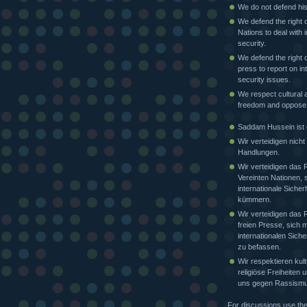
We do not defend his
We defend the right o
Nations to deal with i
security.
We defend the right o
press to report on in
security issues.
We respect cultural a
freedom and oppose
Saddam Hussein ist e
Wir verteidigen nicht
Handlungen.
Wir verteidigen das 
Vereinten Nationen, 
internationale Sicher
kümmern.
Wir verteidigen das 
freien Presse, sich m
internationalen Siche
zu befassen.
Wir respektieren kult
religiöse Freiheiten
uns gegen Rassismu
For discussions use th