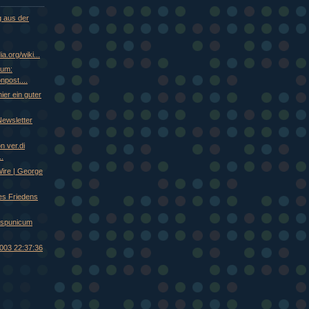
g aus der
a.org/wiki...
rum:
npost....
ier ein guter
 Newsletter
n ver.di
..
Wire | George
es Friedens
aspunicum
003 22:37:36