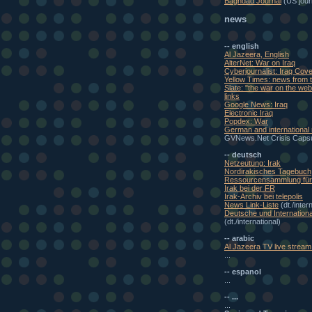
Baghdad Journal
(US journ
news
-- english
Al Jazeera, English
AlterNet: War on Iraq
Cyberjournalist: Iraq Cov
Yellow Times: news from t
Slate: "the war on the w
links
Google News: Iraq
Electronic Iraq
Popdex: War
German and international
GVNews.Net Crisis Caps
-- deutsch
Netzeutung: Irak
Nordirakisches Tagebuch
Ressourcensammlung für 
Irak bei der FR
Irak-Archiv bei telepolis
News Link-Liste
(dt./inter
Deutsche und Internationa
(dt./international)
-- arabic
Al Jazeera TV live stream 
...
-- espanol
...
-- ...
...