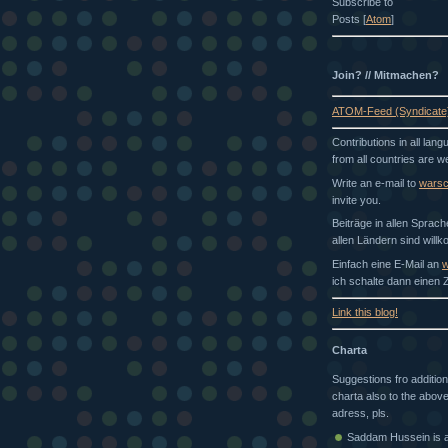
Subscribe to
Posts [
Atom
]
Join? // Mitmachen?
ATOM-Feed (Syndicate
Contributions in all lan
from all countries are 
Write an e-mail to
wars
invite you.
Beiträge in allen Sprac
allen Ländern sind will
Einfach eine E-Mail an
w
ich schalte dann einen Z
Link this blog!
Charta
Suggestions fro addition
charta also to the above
adress, pls.
Saddam Hussein is a 