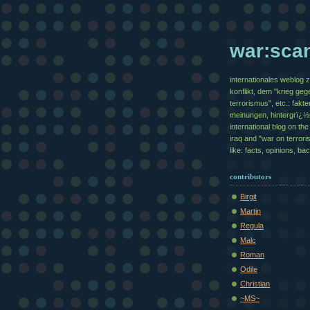
war:sca
internationales weblog 
konflikt, dem "krieg geg
terrorismus", etc.: fakte
meinungen, hintergrï¿
international blog on the 
iraq and "war on terrori
like: facts, opinions, b
contributors
Birgit
Martin
Regula
Malc
Roman
Odile
Christian
~MS~