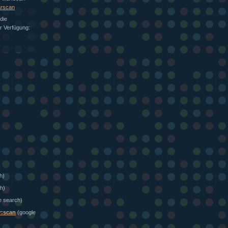
arscan
die
ur Verfügung:
h)
h)
e search)
r:scan
(google