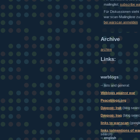
mailinglist:
subscribe w
Für Diskussionen steht 
war:scan-Mailingliste z
bei warscan anmelden
Archive
archive
Links:
warblogs
-- lists and general:
Weblogs against war
Peaceblogs.org
Daypop: Irak
(blog searc
Daypop: Iraq
(blog searc
links to war:scan
(googl
links to/mentions of wa
search)
-- english