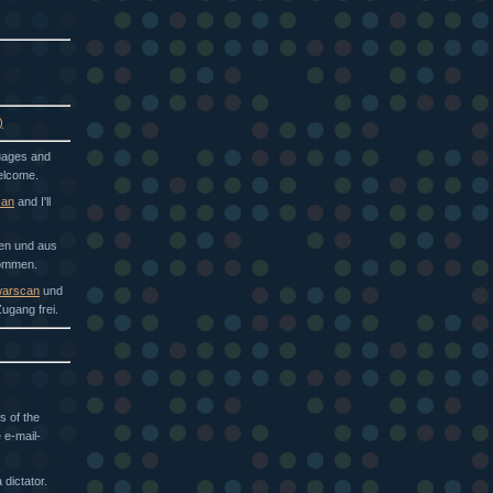
)
guages and
welcome.
can
and I'll
hen und aus
kommen.
arscan
und
ugang frei.
s of the
 e-mail-
dictator.