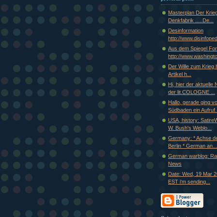
Masterplan Der Krie
Denkfabrik .....De...
Desinformation
http://www.disinfopedi
Aus dem Spiegel Fo
http://www.washingto
Der Wille zum Krieg h
Artikel h...
Hi, hier der aktuelle
der lit.COLOGNE ...
Hallo, gerade ging vo
Südbaden ein Aufruf.
USA, history: Satire
W. Bush's Weblo...
Germany: * Achse d
Berlin * German an...
German warblog: R
News
Date: Wed, 19 Mar 2
EST i'm sending...