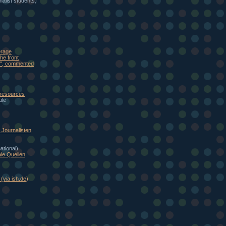
alist students)
erage
he front
eb", commented
 resources
ule
Journalisten
national)
le Quellen
(via ish.de)