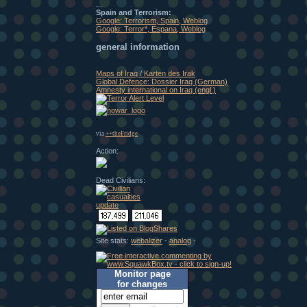
...
Spain and Terrorism:
Google: Terrorism, Spain, Weblog
Google: Terror*, Espana, Weblog
general information
Maps of Iraq / Karten des Irak
Global Defence: Dossier Iraq (German)
Amnesty international on Iraq (engl.)
via
++theFridge
Action:
Dead Civilians:
Site stats:
webalizer
-
analog
-
Monitor page
for changes