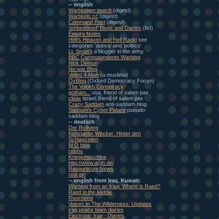
-- english
Warblogger watch
(digest)
Warblogs:cc
(digest)
Command Post
(digest)
'embeddeed' Blogs and Diaries
(list)
Empire Notes
Heli's Heaven and Hell Radio
see
categories 'dubya' and 'politics'
Lt. Smash
a blogger in the army
BBC Correspondents Warblog
Nick Denton
No war Blog
Veiled 4 Allah
(a muslima)
OxBlog
(Oxford Democracy Forum)
The Volokh Conspiracy
gotham...
usa, friend of salam pax
civax
israel, friend of salam pax
Crazy Saddam
anti-saddam-blog
Saddam's Cyber Palace
pseudo-
saddam-blog
-- deutsch
Der Rollberg
Konstantin Wecker: Hinter den
Schlagzeilen
M O blog
ralphs
Kriegsmaschine
http://www.argh.de/
Raspunicum News
real gin
-- english from Iraq, Kuwait:
Warblog from an Iraqi: Where is Raed?
Raed in the Middle
Riverbend
Voices In The Wilderness: Updates
iraq peace team diaries
Electronic Iraq - Diaries