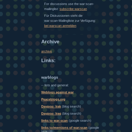
For discussions use the war:scan-
mailinglist:
subscribe warscan
Für Diskussionen steht die
war:scan-Mailingliste zur Verfügung:
bei warscan anmelden
Archive
archive
Links:
warblogs
-- lists and general:
Weblogs against war
Peaceblogs.org
Daypop: Irak
(blog search)
Daypop: Iraq
(blog search)
links to war:scan
(google search)
links to/mentions of war:scan
(google
search)