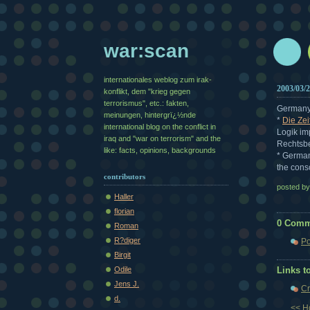
war:scan
internationales weblog zum irak-
2003/03/
konflikt, dem "krieg gegen
terrorismus", etc.: fakten,
Germany
meinungen, hintergrï¿½nde
*
Die Zei
international blog on the conflict in
Logik im
iraq and "war on terrorism" and the
Rechtsb
like: facts, opinions, backgrounds
* German
the cons
contributors
posted b
Haller
florian
0 Comm
Roman
R?diger
Po
Birgit
Odile
Links to
Jens J.
Cr
d.
<< 