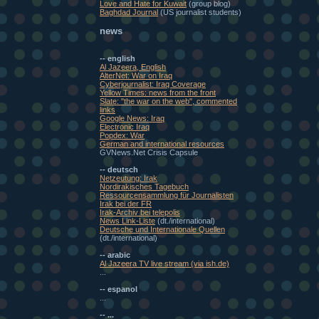
Love and Hate for Kuwait
(group blog)
Baghdad Journal
(US journalist students)
news
-- english
Al Jazeera, English
AlterNet: War on Iraq
Cyberjournalist: Iraq Coverage
Yellow Times: news from the front
Slate: "the war on the web", commented
links
Google News: Iraq
Electronic Iraq
Popdex: War
German and international resources
GVNews.Net Crisis Capsule
-- deutsch
Netzeutung: Irak
Nordirakisches Tagebuch
Ressourcensammlung für Journalisten
Irak bei der FR
Irak-Archiv bei telepolis
News Link-Liste
(dt./international)
Deutsche und Internationale Quellen
(dt./international)
-- arabic
Al Jazeera TV live stream (via ish.de)
...
-- espanol
...
-- ...