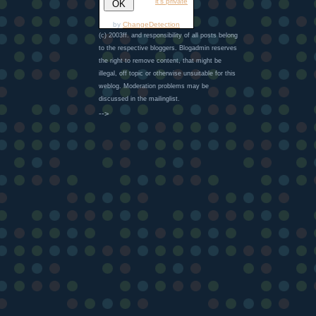
it's private
by
ChangeDetection
(c) 2003ff. and responsibility of all posts belong
to the respective bloggers. Blogadmin reserves
the right to remove content, that might be
illegal, off topic or otherwise unsuitable for this
weblog. Moderation problems may be
discussed in the mailinglist.
-->