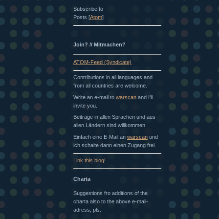
Subscribe to
Posts [
Atom
]
Join? // Mitmachen?
ATOM-Feed (Syndicate)
Contributions in all languages and
from all countries are welcome.
Write an e-mail to
warscan
and I'll
invite you.
Beiträge in allen Sprachen und aus
allen Ländern sind willkommen.
Einfach eine E-Mail an
warscan
und
ich schalte dann einen Zugang frei.
Link this blog!
Charta
Suggestions fro additions of the
charta also to the above e-mail-
adress, pls.