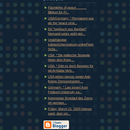
Flashlights of peace ..........:
Blinken für Fr...
USA/Germany: * Permanent war
als the 'peace strat...
Ein Tagebuch aus Bagdad?
Niemand weiss wohl gen...
Unabhängige
Irakberichterstattung onlinePeter
Schä...
USA: * Die politische Strategie
hinter dem Krieg....
USA: * Gibt es doch Beweise für
ein Al-Kaida-Verb...
USA gehen rigoros gegen Anti-
Kriegs-Demonstranten ...
Germany: * Law expert from
Freiburg University sa...
Kommentar Kreislauf des Zorns
ein gemaes...
Friday, March 21, 2003 Intense
sand, dust sto...