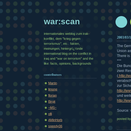
war:scan
internationales weblog zum irak-
2003/03/
konflikt, dem "krieg gegen
terrorismus", etc.: fakten,
The Germ
meinungen, hintergrï¿½nde
Union as
international blog on the conflict in
There is 
iraq and "war on terrorism" and the
***
like: facts, opinions, backgrounds
Die Bund
zwei Res
contributors
(
http://
verabsch
Martin
zur Sich
limone
http://w
florian
und weit
http://w
Birgit
~MS~
Source: v
olli
posted b
AMinHorb
speedy06