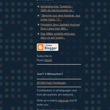
Nordirakisches Tagebuch -
SWR.de Seit Dezember ist...
* Berichte aus dem Nordirak: aus
erster Hand. * F...
President Says Saddam Hussein
Must Leave Iraq With...
Das Militär schließt nicht aus,
dass es auf 'unang...
Subscribe to
Posts [
Atom
]
Join? // Mitmachen?
ATOM-Feed (Syndicate)
Contributions in all languages and
from all countries are welcome.
Write an e-mail to
warscan
and I'll
invite you.