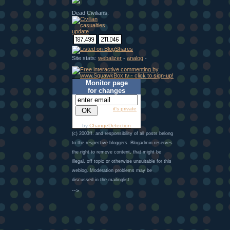
Dead Civilians:
Site stats:
webalizer
-
analog
-
Monitor page
for changes
it's private
by
ChangeDetection
(c) 2003ff. and responsibility of all posts belong
to the respective bloggers. Blogadmin reserves
the right to remove content, that might be
illegal, off topic or otherwise unsuitable for this
weblog. Moderation problems may be
discussed in the mailinglist.
-->