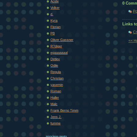
Acide
0 Comm
Volker
Po
d.
Kyra
Links to
Florian
Cr
PB
Oliver Gassner
<< 
R?diger
egaaaaaaal
Detlev
Odile
Regula
Christian
yasemin
Roman
Haller
Malc
Frank Berno Timm
Jens J.
fumme
previous posts