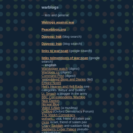
warblogs
-- lists and general:
Weblogs against war
Peaceblogs.org
Daypop: Irak
(blog search)
Daypop: Iraq
(blog search)
links to war:scan
(google search)
links to/mentions of war:scan
(google
search)
-- english
Warblogger watch
(digest)
Warblogs:cc
(digest)
Command Post
(digest)
'embeddeed' Blogs and Diaries
(list)
Empire Notes
Heli's Heaven and Hell Radio
see
categories 'dubya' and 'politics'
Lt. Smash
a blogger in the army
BBC Correspondents Warblog
Nick Denton
No war Blog
Veiled 4 Allah
(a muslima)
OxBlog
(Oxford Democracy Forum)
The Volokh Conspiracy
gotham...
usa, friend of salam pax
civax
israel, friend of salam pax
Crazy Saddam
anti-saddam-blog
Saddam's Cyber Palace
pseudo-
saddam-blog