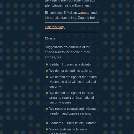
Beiträge in allen Sprachen und aus
allen Ländern sind willkommen.
Einfach eine E-Mail an
warscan
und
ich schalte dann einen Zugang frei.
Link this blog!
Charta
Suggestions fro additions of the
charta also to the above e-mail-
adress, pls.
Saddam Hussein is a dictator.
We do not defend his actions.
We defend the right of the United
Nations to deal with international
security.
We defend the right of the free
press to report on international
security issues.
We respect cultural and religious
freedom and oppose racism.
Saddam Hussein ist ein Diktator.
Wir verteidigen nicht seine
Handlungen.