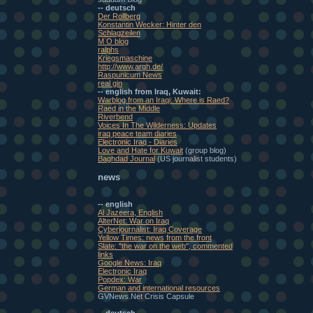
-- deutsch
Der Rollberg
Konstantin Wecker: Hinter den
Schlagzeilen
M O blog
ralphs
Kriegsmaschine
http://www.argh.de/
Raspunicum News
real gin
-- english from Iraq, Kuwait:
Warblog from an Iraqi: Where is Raed?
Raed in the Middle
Riverbend
Voices In The Wilderness: Updates
iraq peace team diaries
Electronic Iraq - Diaries
Love and Hate for Kuwait
(group blog)
Baghdad Journal
(US journalist students)
news
-- english
Al Jazeera, English
AlterNet: War on Iraq
Cyberjournalist: Iraq Coverage
Yellow Times: news from the front
Slate: "the war on the web", commented
links
Google News: Iraq
Electronic Iraq
Popdex: War
German and international resources
GVNews.Net Crisis Capsule
-- deutsch