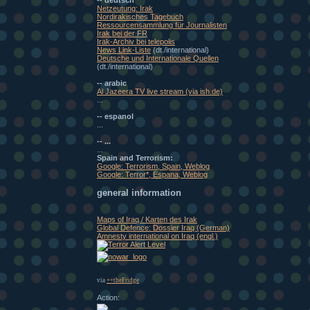
Netzeutung: Irak
Nordirakisches Tagebuch
Ressourcensammlung für Journalisten
Irak bei der FR
Irak-Archiv bei telepolis
News Link-Liste
(dt./international)
Deutsche und Internationale Quellen
(dt./international)
-- arabic
Al Jazeera TV live stream (via ish.de)
...
-- espanol
...
-- ...
...
Spain and Terrorism:
Google: Terrorism, Spain, Weblog
Google: Terror*, Espana, Weblog
general information
Maps of Iraq / Karten des Irak
Global Defence: Dossier Iraq (German)
Amnesty international on Iraq (engl.)
via
++theFridge
Action: