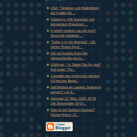
USA: * Weblogs und Mailinglisten
als Quellen für ...
Topstorys «Wir brauchen von
niemandem Erlaubnis» ...
In which medium can we trust?
About the problems ...
"Today I cry for America" : US-
Sentor Robert Byrd ...
Der inszenierte Krieg Die
Vorgeschichte gut zu...
USA/Iraq: * Is Salam Pax for real?
And again: The...
Canadian law professors declare
US-led war illegal...
Soll Bagdad ein zweites Stalingrad
werden? von E...
Samstag 22. März 2003, 08:28
Uhr Brennender Öl-Gr...
Was ist mit Saddam Hussein?
Florian Rötzer 22...