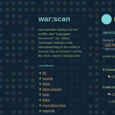
war:scan
internationales weblog zum irak-
2003/03/
konflikt, dem "krieg gegen
terrorismus", etc.: fakten,
General
meinungen, hintergrï¿½nde
*
CBS Ne
international blog on the conflict in
* Wie re
iraq and "war on terrorism" and the
like: facts, opinions, backgrounds
posted b
contributors
0 Comm
PB
Po
yasemin
Martin
Links to
Oliver Gassner
Cr
Acide
Volker
<< 
Frank Berno Timm
speedy06