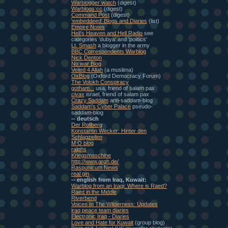
Warblogger watch
(digest)
Warblogs:cc
(digest)
Command Post
(digest)
'embeddeed' Blogs and Diaries
(list)
Empire Notes
Heli's Heaven and Hell Radio
see
categories 'dubya' and 'politics'
Lt. Smash
a blogger in the army
BBC Correspondents Warblog
Nick Denton
No war Blog
Veiled 4 Allah
(a muslima)
OxBlog
(Oxford Democracy Forum)
The Volokh Conspiracy
gotham...
usa, friend of salam pax
civax
israel, friend of salam pax
Crazy Saddam
anti-saddam-blog
Saddam's Cyber Palace
pseudo-
saddam-blog
-- deutsch
Der Rollberg
Konstantin Wecker: Hinter den
Schlagzeilen
M O blog
ralphs
Kriegsmaschine
http://www.argh.de/
Raspunicum News
real gin
-- english from Iraq, Kuwait:
Warblog from an Iraqi: Where is Raed?
Raed in the Middle
Riverbend
Voices In The Wilderness: Updates
iraq peace team diaries
Electronic Iraq - Diaries
Love and Hate for Kuwait
(group blog)