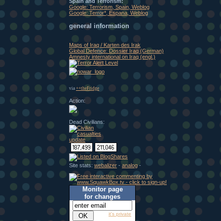
Spain and Terrorism:
Google: Terrorism, Spain, Weblog
Google: Terror*, Espana, Weblog
general information
Maps of Iraq / Karten des Irak
Global Defence: Dossier Iraq (German)
Amnesty international on Iraq (engl.)
via
++theFridge
Action:
Dead Civilians:
Site stats:
webalizer
-
analog
-
Monitor page
for changes
it's private