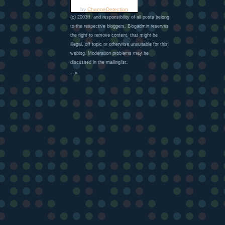
by
ChangeDetection
(c) 2003ff. and responsibility of all posts belong
to the respective bloggers. Blogadmin reserves
the right to remove content, that might be
illegal, off topic or otherwise unsuitable for this
weblog. Moderation problems may be
discussed in the mailinglist.
-->