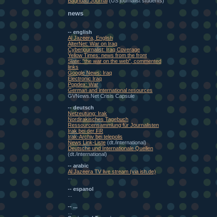
Baghdad Journal
(US journalist students)
news
-- english
Al Jazeera, English
AlterNet: War on Iraq
Cyberjournalist: Iraq Coverage
Yellow Times: news from the front
Slate: "the war on the web", commented
links
Google News: Iraq
Electronic Iraq
Popdex: War
German and international resources
GVNews.Net Crisis Capsule
-- deutsch
Netzeutung: Irak
Nordirakisches Tagebuch
Ressourcensammlung für Journalisten
Irak bei der FR
Irak-Archiv bei telepolis
News Link-Liste
(dt./international)
Deutsche und Internationale Quellen
(dt./international)
-- arabic
Al Jazeera TV live stream (via ish.de)
...
-- espanol
...
-- ...
...