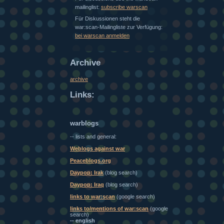
mailinglist:
subscribe warscan
Für Diskussionen steht die
war:scan-Mailingliste zur Verfügung:
bei warscan anmelden
Archive
archive
Links:
warblogs
-- lists and general:
Weblogs against war
Peaceblogs.org
Daypop: Irak
(blog search)
Daypop: Iraq
(blog search)
links to war:scan
(google search)
links to/mentions of war:scan
(google
search)
-- english