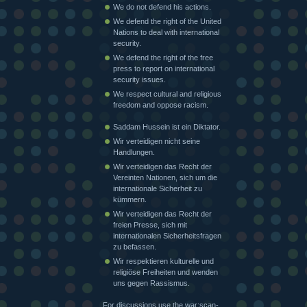
We do not defend his actions.
We defend the right of the United
Nations to deal with international
security.
We defend the right of the free
press to report on international
security issues.
We respect cultural and religious
freedom and oppose racism.
Saddam Hussein ist ein Diktator.
Wir verteidigen nicht seine
Handlungen.
Wir verteidigen das Recht der
Vereinten Nationen, sich um die
internationale Sicherheit zu
kümmern.
Wir verteidigen das Recht der
freien Presse, sich mit
internationalen Sicherheitsfragen
zu befassen.
Wir respektieren kulturelle und
religiöse Freiheiten und wenden
uns gegen Rassismus.
For discussions use the war:scan-