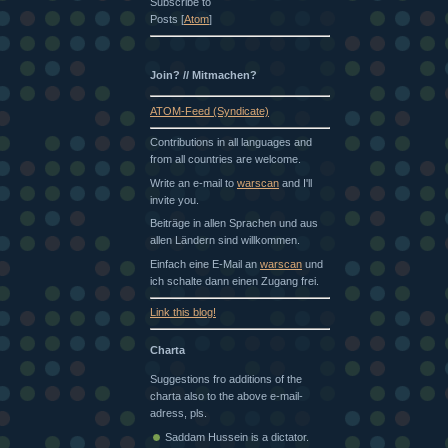
Subscribe to
Posts [
Atom
]
Join? // Mitmachen?
ATOM-Feed (Syndicate)
Contributions in all languages and
from all countries are welcome.
Write an e-mail to
warscan
and I'll
invite you.
Beiträge in allen Sprachen und aus
allen Ländern sind willkommen.
Einfach eine E-Mail an
warscan
und
ich schalte dann einen Zugang frei.
Link this blog!
Charta
Suggestions fro additions of the
charta also to the above e-mail-
adress, pls.
Saddam Hussein is a dictator.