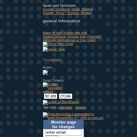
...
Spain and Terrorism:
Google: Terrorism, Spain, Weblog
Google: Terror*, Espana, Weblog
general information
Maps of Iraq / Karten des Irak
Global Defence: Dossier Iraq (German)
Amnesty international on Iraq (engl.)
via
++theFridge
Action:
Dead Civilians:
Site stats:
webalizer
-
analog
-
Monitor page
for changes