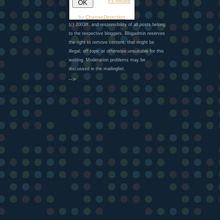
it's private
by
ChangeDetection
(c) 2003ff. and responsibility of all posts belong
to the respective bloggers. Blogadmin reserves
the right to remove content, that might be
illegal, off topic or otherwise unsuitable for this
weblog. Moderation problems may be
discussed in the mailinglist.
-->