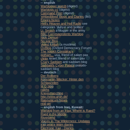
-- english
Warblogger watch
(digest)
Warblogs:cc
(digest)
Command Post
(digest)
'embeddeed' Blogs and Diaries
(list)
Empire Notes
Heli's Heaven and Hell Radio
see
categories 'dubya' and 'politics'
Lt. Smash
a blogger in the army
BBC Correspondents Warblog
Nick Denton
No war Blog
Veiled 4 Allah
(a muslima)
OxBlog
(Oxford Democracy Forum)
The Volokh Conspiracy
gotham...
usa, friend of salam pax
civax
israel, friend of salam pax
Crazy Saddam
anti-saddam-blog
Saddam's Cyber Palace
pseudo-
saddam-blog
-- deutsch
Der Rollberg
Konstantin Wecker: Hinter den
Schlagzeilen
M O blog
ralphs
Kriegsmaschine
http://www.argh.de/
Raspunicum News
real gin
-- english from Iraq, Kuwait:
Warblog from an Iraqi: Where is Raed?
Raed in the Middle
Riverbend
Voices In The Wilderness: Updates
iraq peace team diaries
Electronic Iraq - Diaries