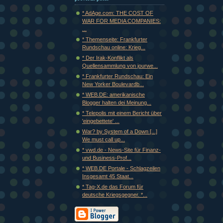
* AdAge.com: THE COST OF
WAR FOR MEDIA COMPANIES:
...
* Themenseite: Frankfurter
Rundschau online: Krieg...
* Der Irak-Konflikt als
Quellensammlung von jourwe...
* Frankfurter Rundschau: Ein
New Yorker Boulevardb...
* WEB.DE: amerikanische
Blogger halten dei Meinung...
* Telepolis mit einem Bericht über
'eingebettete' ...
War? by System of a Down [...]
We must call up...
* vwd.de - News-Site für Finanz-
und Business-Prof...
* WEB.DE Portale - Schlagzeilen
Insgesamt 45 Staat...
* Tag-X.de das Forum für
deutsche Kriegsgegner. *...