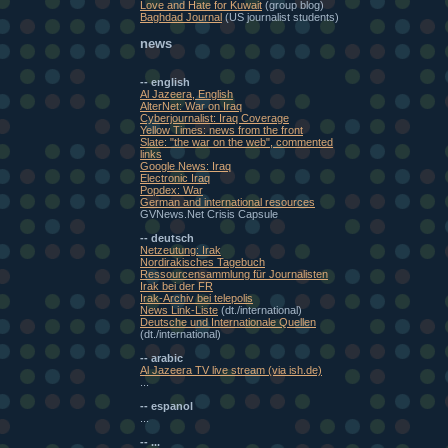
Love and Hate for Kuwait
(group blog)
Baghdad Journal
(US journalist students)
news
-- english
Al Jazeera, English
AlterNet: War on Iraq
Cyberjournalist: Iraq Coverage
Yellow Times: news from the front
Slate: "the war on the web", commented
links
Google News: Iraq
Electronic Iraq
Popdex: War
German and international resources
GVNews.Net Crisis Capsule
-- deutsch
Netzeutung: Irak
Nordirakisches Tagebuch
Ressourcensammlung für Journalisten
Irak bei der FR
Irak-Archiv bei telepolis
News Link-Liste
(dt./international)
Deutsche und Internationale Quellen
(dt./international)
-- arabic
Al Jazeera TV live stream (via ish.de)
...
-- espanol
...
-- ...