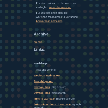
For discussions use the war:scan-
mailinglist:
subscribe warscan
Für Diskussionen steht die
war:scan-Mailingliste zur Verfügung:
bei warscan anmelden
Archive
archive
Links:
warblogs
-- lists and general:
Weblogs against war
Peaceblogs.org
Daypop: Irak
(blog search)
Daypop: Iraq
(blog search)
links to war:scan
(google search)
links to/mentions of war:scan
(google
search)