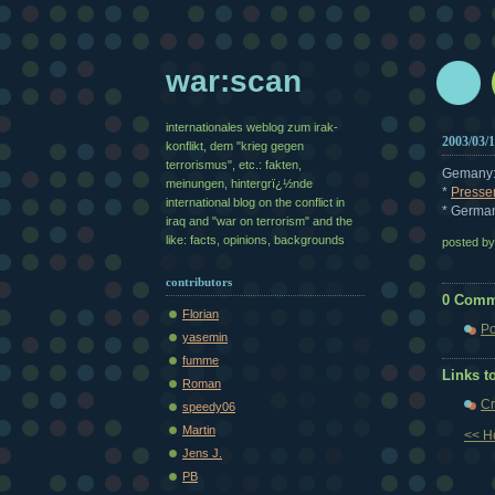
war:scan
internationales weblog zum irak-
2003/03/
konflikt, dem "krieg gegen
terrorismus", etc.: fakten,
Gemany
meinungen, hintergrï¿½nde
*
Presse
international blog on the conflict in
* German
iraq and "war on terrorism" and the
like: facts, opinions, backgrounds
posted b
contributors
0 Comm
Florian
Po
yasemin
fumme
Links to
Roman
Cr
speedy06
Martin
<< 
Jens J.
PB