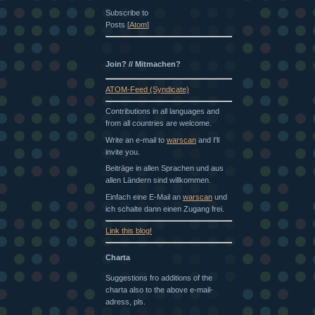
Subscribe to
Posts [
Atom
]
Join? // Mitmachen?
ATOM-Feed (Syndicate)
Contributions in all languages and
from all countries are welcome.
Write an e-mail to
warscan
and I'll
invite you.
Beiträge in allen Sprachen und aus
allen Ländern sind willkommen.
Einfach eine E-Mail an
warscan
und
ich schalte dann einen Zugang frei.
Link this blog!
Charta
Suggestions fro additions of the
charta also to the above e-mail-
adress, pls.