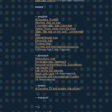
Baghdad Journal
(US journalist students)
news
-- english
Al Jazeera, English
AlterNet: War on Iraq
Cyberjournalist: Iraq Coverage
Yellow Times: news from the front
Slate: "the war on the web", commented
links
Google News: Iraq
Electronic Iraq
Popdex: War
German and international resources
GVNews.Net Crisis Capsule
-- deutsch
Netzeutung: Irak
Nordirakisches Tagebuch
Ressourcensammlung für Journalisten
Irak bei der FR
Irak-Archiv bei telepolis
News Link-Liste
(dt./international)
Deutsche und Internationale Quellen
(dt./international)
-- arabic
Al Jazeera TV live stream (via ish.de)
...
-- espanol
...
-- ...
...