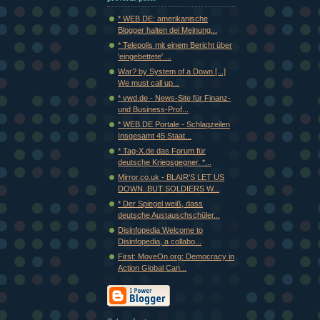
* WEB.DE: amerikanische
Blogger halten dei Meinung...
* Telepolis mit einem Bericht über
'eingebettete' ...
War? by System of a Down [...]
We must call up...
* vwd.de - News-Site für Finanz-
und Business-Prof...
* WEB.DE Portale - Schlagzeilen
Insgesamt 45 Staat...
* Tag-X.de das Forum für
deutsche Kriegsgegner. *...
Mirror.co.uk - BLAIR'S LET US
DOWN..BUT SOLDIERS W...
* Der Spiegel weiß, dass
deutsche Austauschschüler...
Disinfopedia Welcome to
Disinfopedia, a collabo...
First: MoveOn.org: Democracy in
Action Global Can...