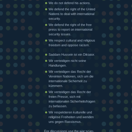
We do not defend his actions.
We defend the right of the United
Nations to deal with international
security.
We defend the right of the free
press to report on international
security issues.
We respect cultural and religious
freedom and oppose racism.
Saddam Hussein ist ein Diktator.
Wir verteidigen nicht seine
Handlungen.
Wir verteidigen das Recht der
Vereinten Nationen, sich um die
internationale Sicherheit zu
kümmern.
Wir verteidigen das Recht der
freien Presse, sich mit
internationalen Sicherheitsfragen
zu befassen.
Wir respektieren kulturelle und
religiöse Freiheiten und wenden
uns gegen Rassismus.
For discussions use the war:scan-