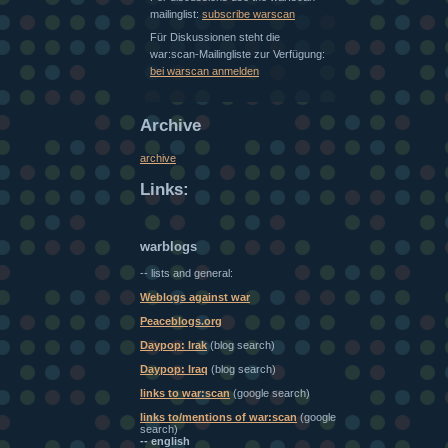
mailinglist:
subscribe warscan
Für Diskussionen steht die
war:scan-Mailingliste zur Verfügung:
bei warscan anmelden
Archive
archive
Links:
warblogs
-- lists and general:
Weblogs against war
Peaceblogs.org
Daypop: Irak
(blog search)
Daypop: Iraq
(blog search)
links to war:scan
(google search)
links to/mentions of war:scan
(google
search)
-- english