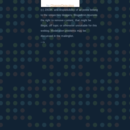
by
ChangeDetection
(c) 2003ff. and responsibility of all posts belong
to the respective bloggers. Blogadmin reserves
the right to remove content, that might be
illegal, off topic or otherwise unsuitable for this
weblog. Moderation problems may be
discussed in the mailinglist.
-->