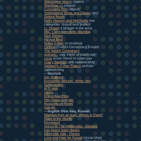
Warblogger watch
(digest)
Warblogs:cc
(digest)
Command Post
(digest)
'embeddeed' Blogs and Diaries
(list)
Empire Notes
Heli's Heaven and Hell Radio
see
categories 'dubya' and 'politics'
Lt. Smash
a blogger in the army
BBC Correspondents Warblog
Nick Denton
No war Blog
Veiled 4 Allah
(a muslima)
OxBlog
(Oxford Democracy Forum)
The Volokh Conspiracy
gotham...
usa, friend of salam pax
civax
israel, friend of salam pax
Crazy Saddam
anti-saddam-blog
Saddam's Cyber Palace
pseudo-
saddam-blog
-- deutsch
Der Rollberg
Konstantin Wecker: Hinter den
Schlagzeilen
M O blog
ralphs
Kriegsmaschine
http://www.argh.de/
Raspunicum News
real gin
-- english from Iraq, Kuwait:
Warblog from an Iraqi: Where is Raed?
Raed in the Middle
Riverbend
Voices In The Wilderness: Updates
iraq peace team diaries
Electronic Iraq - Diaries
Love and Hate for Kuwait
(group blog)