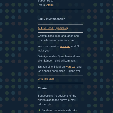
Subscribe to
Posts [
Atom
]
Join? // Mitmachen?
ATOM-Feed (Syndicate)
Contributions in all languages and
from all countries are welcome.
Write an e-mail to
warscan
and I'll
invite you.
Beiträge in allen Sprachen und aus
allen Ländern sind willkommen.
Einfach eine E-Mail an
warscan
und
ich schalte dann einen Zugang frei.
Link this blog!
Charta
Suggestions fro additions of the
charta also to the above e-mail-
adress, pls.
Saddam Hussein is a dictator.