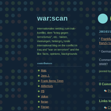
war:scan
internationales weblog zum irak-
2003/03/
konflikt, dem "krieg gegen
terrorismus", etc.: fakten,
*
Frankfu
meinungen, hintergrï¿½nde
franzï¿½
international blog on the conflict in
iraq and "war on terrorism" and the
* German
like: facts, opinions, backgrounds
Commenta
contributors
WWII?
Malc
posted b
Jens J.
Frank Berno Timm
0 Comm
AMinHorb
Po
PB
Volker
Links to
florian
Florian
Cr