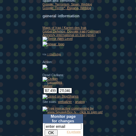
Spain and Terrorism:
Google: Terrorism, Spain, Weblog
Google: Terror*, Espana, Weblog
general information
Maps of Iraq / Karten des Irak
Global Defence: Dossier Iraq (German)
Amnesty international on Iraq (engl.)
via
++theFridge
Action:
Dead Civilians:
Site stats:
webalizer
-
analog
-
Monitor page
for changes
it's private