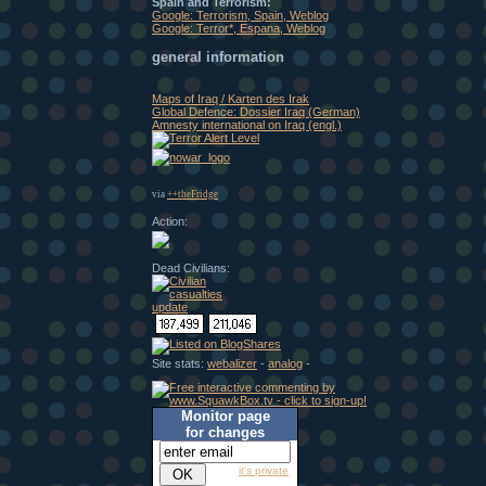
Spain and Terrorism:
Google: Terrorism, Spain, Weblog
Google: Terror*, Espana, Weblog
general information
Maps of Iraq / Karten des Irak
Global Defence: Dossier Iraq (German)
Amnesty international on Iraq (engl.)
via
++theFridge
Action:
Dead Civilians:
Site stats:
webalizer
-
analog
-
Monitor page
for changes
it's private