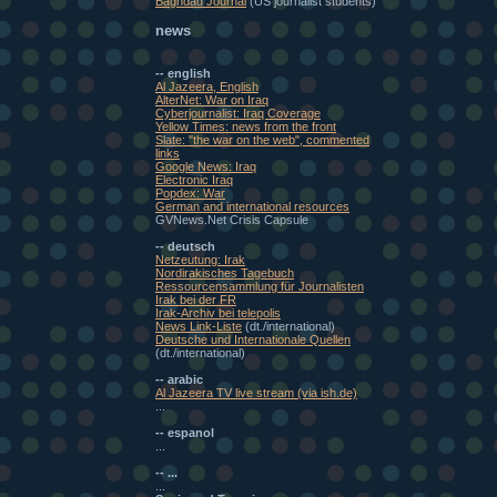
Baghdad Journal
(US journalist students)
news
-- english
Al Jazeera, English
AlterNet: War on Iraq
Cyberjournalist: Iraq Coverage
Yellow Times: news from the front
Slate: "the war on the web", commented
links
Google News: Iraq
Electronic Iraq
Popdex: War
German and international resources
GVNews.Net Crisis Capsule
-- deutsch
Netzeutung: Irak
Nordirakisches Tagebuch
Ressourcensammlung für Journalisten
Irak bei der FR
Irak-Archiv bei telepolis
News Link-Liste
(dt./international)
Deutsche und Internationale Quellen
(dt./international)
-- arabic
Al Jazeera TV live stream (via ish.de)
...
-- espanol
...
-- ...
...