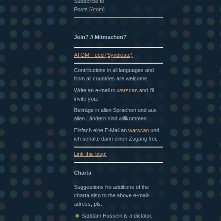
Subscribe to
Posts [
Atom
]
Join? // Mitmachen?
ATOM-Feed (Syndicate)
Contributions in all languages and
from all countries are welcome.
Write an e-mail to
warscan
and I'll
invite you.
Beiträge in allen Sprachen und aus
allen Ländern sind willkommen.
Einfach eine E-Mail an
warscan
und
ich schalte dann einen Zugang frei.
Link this blog!
Charta
Suggestions fro additions of the
charta also to the above e-mail-
adress, pls.
Saddam Hussein is a dictator.