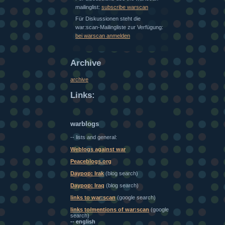
mailinglist:
subscribe warscan
Für Diskussionen steht die
war:scan-Mailingliste zur Verfügung:
bei warscan anmelden
Archive
archive
Links:
warblogs
-- lists and general:
Weblogs against war
Peaceblogs.org
Daypop: Irak
(blog search)
Daypop: Iraq
(blog search)
links to war:scan
(google search)
links to/mentions of war:scan
(google
search)
-- english