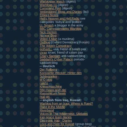
Warblogger watch
(digest)
Warblogs:cc
(digest)
Command Post
(digest)
'embeddeed' Blogs and Diaries
(list)
Empire Notes
Heli's Heaven and Hell Radio
see
categories 'dubya' and 'politics'
Lt. Smash
a blogger in the army
BBC Correspondents Warblog
Nick Denton
No war Blog
Veiled 4 Allah
(a muslima)
OxBlog
(Oxford Democracy Forum)
The Volokh Conspiracy
gotham...
usa, friend of salam pax
civax
israel, friend of salam pax
Crazy Saddam
anti-saddam-blog
Saddam's Cyber Palace
pseudo-
saddam-blog
-- deutsch
Der Rollberg
Konstantin Wecker: Hinter den
Schlagzeilen
M O blog
ralphs
Kriegsmaschine
http://www.argh.de/
Raspunicum News
real gin
-- english from Iraq, Kuwait:
Warblog from an Iraqi: Where is Raed?
Raed in the Middle
Riverbend
Voices In The Wilderness: Updates
iraq peace team diaries
Electronic Iraq - Diaries
Love and Hate for Kuwait
(group blog)