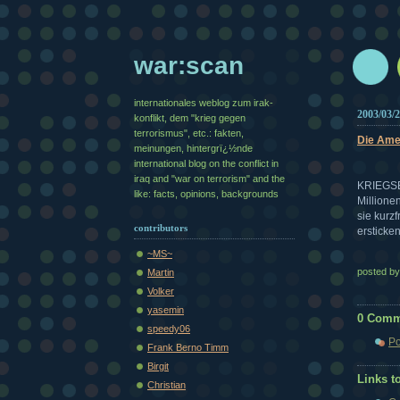
war:scan
internationales weblog zum irak-
2003/03/
konflikt, dem "krieg gegen
terrorismus", etc.: fakten,
Die Ame
meinungen, hintergrï¿½nde
international blog on the conflict in
iraq and "war on terrorism" and the
KRIEGS
like: facts, opinions, backgrounds
Millione
sie kurzf
contributors
ersticke
~MS~
posted b
Martin
Volker
yasemin
0 Comm
speedy06
Po
Frank Berno Timm
Birgit
Links to
Christian