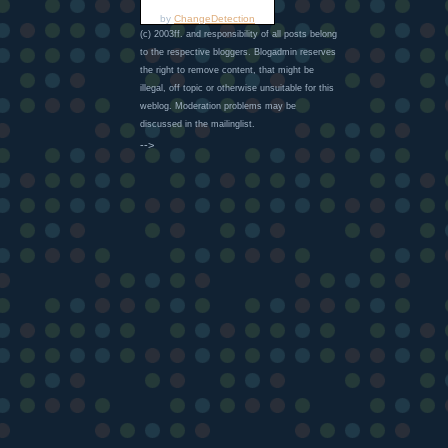
by
ChangeDetection
(c) 2003ff. and responsibility of all posts belong
to the respective bloggers. Blogadmin reserves
the right to remove content, that might be
illegal, off topic or otherwise unsuitable for this
weblog. Moderation problems may be
discussed in the mailinglist.
-->