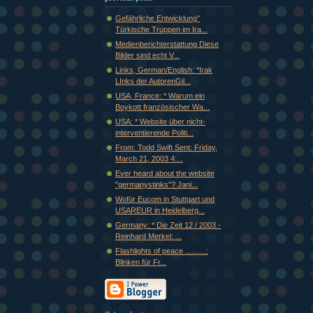
Gefährliche Entwicklung"
Türkische Truppen im Ira...
Medienberichterstattung Diese
Bilder sind echt V...
Links, German/English: *Irak
LInks der AutorenGil...
USA, France: * Warum ein
Boykott französischer Wa...
USA: * Website über nicht-
interventierende Politi...
From: Todd Swift Sent: Friday,
March 21, 2003 4:...
Ever heard about the website
"germanystinks"? Jani...
Wofür Eucom in Stuttgart und
USAREUR in Heidelberg...
Germany: * Die Zeit 12 / 2003 -
Reinhard Merkel: ...
Flashlights of peace ..........:
Blinken für Fr...