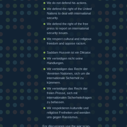
We do not defend his actions.
We defend the right of the United
Nations to deal with international
security.
We defend the right of the free
press to report on international
security issues.
We respect cultural and religious
freedom and oppose racism.
Saddam Hussein ist ein Diktator.
Wir verteidigen nicht seine
Handlungen.
Wir verteidigen das Recht der
Vereinten Nationen, sich um die
internationale Sicherheit zu
kümmern.
Wir verteidigen das Recht der
freien Presse, sich mit
internationalen Sicherheitsfragen
zu befassen.
Wir respektieren kulturelle und
religiöse Freiheiten und wenden
uns gegen Rassismus.
For discussions use the war:scan-