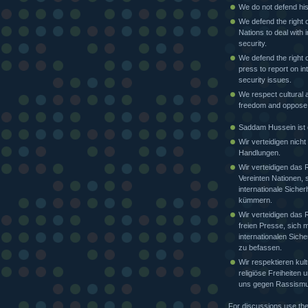
We do not defend his
We defend the right o
Nations to deal with i
security.
We defend the right o
press to report on in
security issues.
We respect cultural a
freedom and oppose
Saddam Hussein ist e
Wir verteidigen nicht
Handlungen.
Wir verteidigen das 
Vereinten Nationen, 
internationale Sicher
kümmern.
Wir verteidigen das 
freien Presse, sich m
internationalen Siche
zu befassen.
Wir respektieren kult
religiöse Freiheiten
uns gegen Rassismu
For discussions use th