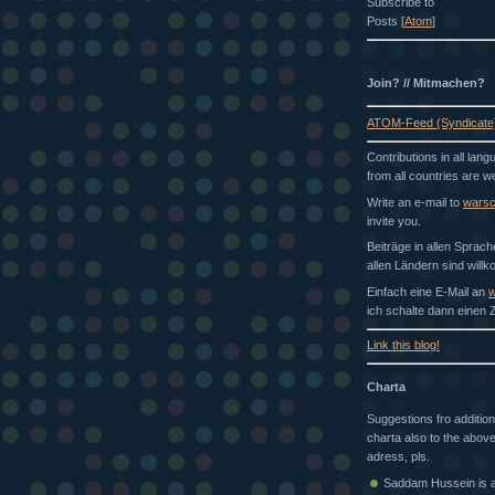
Subscribe to
Posts [
Atom
]
Join? // Mitmachen?
ATOM-Feed (Syndicate
Contributions in all lan
from all countries are 
Write an e-mail to
wars
invite you.
Beiträge in allen Sprac
allen Ländern sind will
Einfach eine E-Mail an
w
ich schalte dann einen Z
Link this blog!
Charta
Suggestions fro addition
charta also to the above
adress, pls.
Saddam Hussein is a 