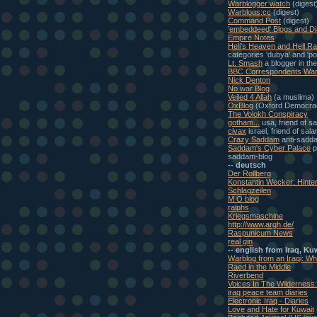
Warblogger watch
(digest
Warblogs:cc
(digest)
Command Post
(digest)
'embeddeed' Blogs and Di
Empire Notes
Heli's Heaven and Hell Ra
categories 'dubya' and 'pol
Lt. Smash
a blogger in th
BBC Correspondents War
Nick Denton
No war Blog
Veiled 4 Allah
(a muslima)
OxBlog
(Oxford Democra
The Volokh Conspiracy
gotham...
usa, friend of s
civax
israel, friend of sal
Crazy Saddam
anti-sadd
Saddam's Cyber Palace
p
saddam-blog
-- deutsch
Der Rollberg
Konstantin Wecker: Hinte
Schlagzeilen
M O blog
ralphs
Kriegsmaschine
http://www.argh.de/
Raspunicum News
real gin
-- english from Iraq, Ku
Warblog from an Iraqi: W
Raed in the Middle
Riverbend
Voices In The Wilderness
iraq peace team diaries
Electronic Iraq - Diaries
Love and Hate for Kuwait