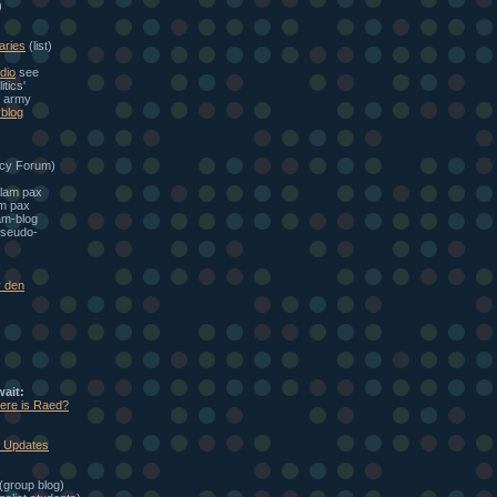
)
aries
(list)
dio
see
itics'
e army
blog
cy Forum)
alam pax
am pax
am-blog
seudo-
r den
wait:
here is Raed?
: Updates
(group blog)