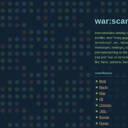
war:sca
internationales weblog 
konflikt, dem "krieg geg
terrorismus", etc.: fakte
meinungen, hintergrï¿
international blog on the 
iraq and "war on terrori
like: facts, opinions, b
contributors
Birgit
Martin
Malc
PB
Christian
~MS~
Regula
Florian