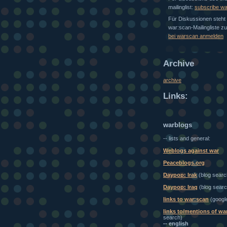
mailinglist:
subscribe w
Für Diskussionen steht 
war:scan-Mailingliste z
bei warscan anmelden
Archive
archive
Links:
warblogs
-- lists and general:
Weblogs against war
Peaceblogs.org
Daypop: Irak
(blog searc
Daypop: Iraq
(blog searc
links to war:scan
(googl
links to/mentions of wa
search)
-- english