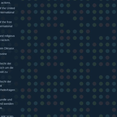
 actions.
f the United
nternational
f the free
ternational
nd religious
 racism.
in Diktator.
 seine
Recht der
sich um die
heit zu
Recht der
it
rheitsfragen
urelle und
 und wenden
s.
e war:scan-