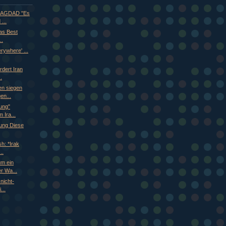
AGDAD "Es
...
as Best
..
rywhere' ...
dert Iran
.
en siegen
en...
ung"
 Ira...
tung Diese
h: *Irak
..
um ein
r Wa...
nicht-
...