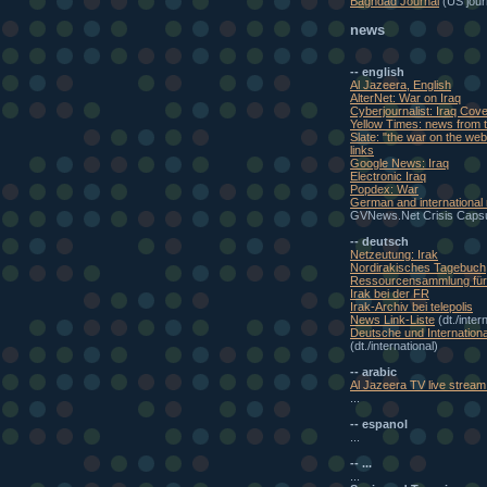
Baghdad Journal
(US journ
news
-- english
Al Jazeera, English
AlterNet: War on Iraq
Cyberjournalist: Iraq Cov
Yellow Times: news from t
Slate: "the war on the w
links
Google News: Iraq
Electronic Iraq
Popdex: War
German and international
GVNews.Net Crisis Caps
-- deutsch
Netzeutung: Irak
Nordirakisches Tagebuch
Ressourcensammlung für 
Irak bei der FR
Irak-Archiv bei telepolis
News Link-Liste
(dt./inter
Deutsche und Internationa
(dt./international)
-- arabic
Al Jazeera TV live stream 
...
-- espanol
...
-- ...
...