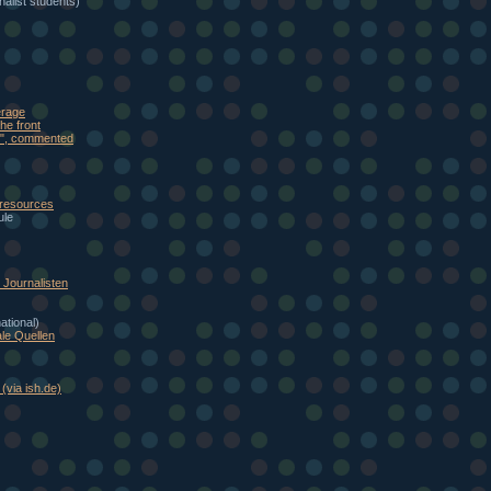
alist students)
erage
he front
eb", commented
 resources
ule
Journalisten
national)
le Quellen
(via ish.de)