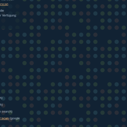
arscan
die
ur Verfügung:
h)
h)
e search)
r:scan
(google