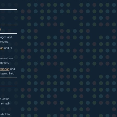
)
guages and
welcome.
can
and I'll
hen und aus
kommen.
arscan
und
ugang frei.
s of the
 e-mail-
dictator.