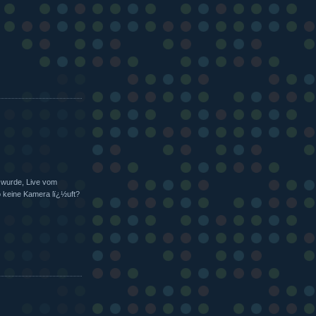
t wurde, Live vom
 keine Kamera lï¿½uft?