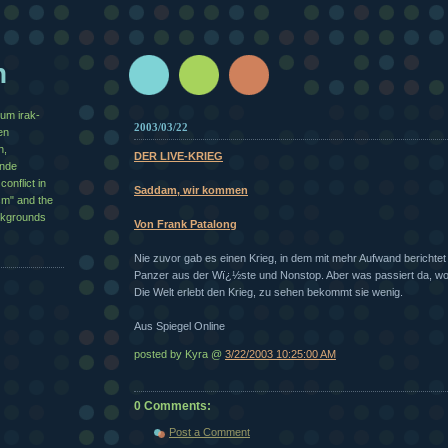
n
zum irak-
2003/03/22
en
n,
DER LIVE-KRIEG
½nde
conflict in
Saddam, wir kommen
sm" and the
ackgrounds
Von Frank Patalong
Nie zuvor gab es einen Krieg, in dem mit mehr Aufwand berichte
Panzer aus der Wï¿½ste und Nonstop. Aber was passiert da, wo
Die Welt erlebt den Krieg, zu sehen bekommt sie wenig.
Aus Spiegel Online
posted by Kyra @
3/22/2003 10:25:00 AM
0 Comments:
Post a Comment