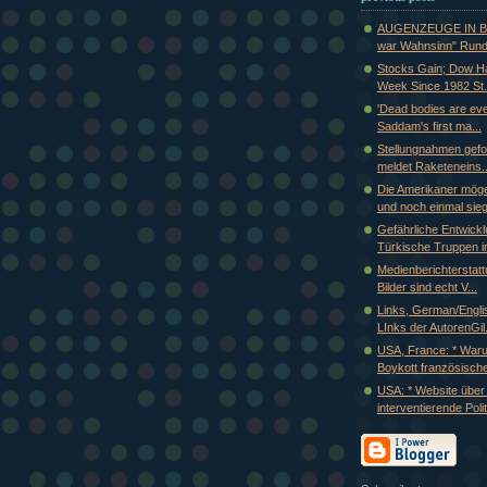
AUGENZEUGE IN B
war Wahnsinn" Rund 
Stocks Gain; Dow H
Week Since 1982 St.
'Dead bodies are eve
Saddam's first ma...
Stellungnahmen gefor
meldet Raketeneins..
Die Amerikaner mög
und noch einmal sieg
Gefährliche Entwickl
Türkische Truppen im
Medienberichterstat
Bilder sind echt V...
Links, German/Englis
LInks der AutorenGil.
USA, France: * War
Boykott französische
USA: * Website über 
interventierende Politi