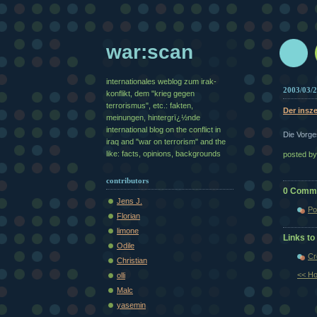
war:scan
internationales weblog zum irak-
2003/03/
konflikt, dem "krieg gegen
terrorismus", etc.: fakten,
Der insze
meinungen, hintergrï¿½nde
international blog on the conflict in
Die Vorg
iraq and "war on terrorism" and the
like: facts, opinions, backgrounds
posted b
contributors
0 Comm
Jens J.
Po
Florian
limone
Links to 
Odile
Cr
Christian
<< H
olli
Malc
yasemin