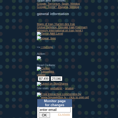
Spain and Terrorism:
Google: Terrorism, Spain, Weblog
Google: Terror*, Espana, Weblog
general information
Maps of Iraq / Karten des Irak
Global Defence: Dossier Iraq (German)
Amnesty international on Iraq (engl.)
via
++theFridge
Action:
Dead Civilians:
Site stats:
webalizer
-
analog
-
Monitor page
for changes
it's private