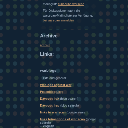
mailinglist:
subscribe warscan
Für Diskussionen steht die
war:scan-Mailingliste zur Verfügung:
bei warscan anmelden
Archive
archive
Links:
warblogs
-- lists and general:
Weblogs against war
Peaceblogs.org
Daypop: Irak
(blog search)
Daypop: Iraq
(blog search)
links to war:scan
(google search)
links to/mentions of war:scan
(google
search)
-- english