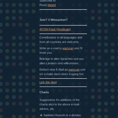
Subscribe to
Posts [
Atom
]
Join? // Mitmachen?
ATOM-Feed (Syndicate)
Contributions in all languages and
from all countries are welcome.
Write an e-mail to
warscan
and I'll
invite you.
Beiträge in allen Sprachen und aus
allen Ländern sind willkommen.
Einfach eine E-Mail an
warscan
und
ich schalte dann einen Zugang frei.
Link this blog!
Charta
Suggestions fro additions of the
charta also to the above e-mail-
adress, pls.
Saddam Hussein is a dictator.