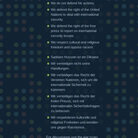
We do not defend his actions.
We defend the right of the United
Nations to deal with international
security.
We defend the right of the free
press to report on international
security issues.
We respect cultural and religious
freedom and oppose racism.
Saddam Hussein ist ein Diktator.
Wir verteidigen nicht seine
Handlungen.
Wir verteidigen das Recht der
Vereinten Nationen, sich um die
internationale Sicherheit zu
kümmern.
Wir verteidigen das Recht der
freien Presse, sich mit
internationalen Sicherheitsfragen
zu befassen.
Wir respektieren kulturelle und
religiöse Freiheiten und wenden
uns gegen Rassismus.
For discussions use the war:scan-