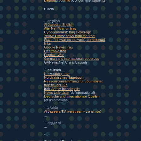
Baghdad Journal
(US journalist students)
news
-- english
Al Jazeera, English
AlterNet: War on Iraq
Cyberjournalist: Iraq Coverage
Yellow Times: news from the front
Slate: "the war on the web", commented
links
Google News: Iraq
Electronic Iraq
Popdex: War
German and international resources
GVNews.Net Crisis Capsule
-- deutsch
Netzeutung: Irak
Nordirakisches Tagebuch
Ressourcensammlung für Journalisten
Irak bei der FR
Irak-Archiv bei telepolis
News Link-Liste
(dt./international)
Deutsche und Internationale Quellen
(dt./international)
-- arabic
Al Jazeera TV live stream (via ish.de)
...
-- espanol
...
-- ...
...