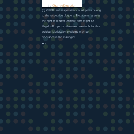
by
ChangeDetection
(c) 2003ff. and responsibility of all posts belong
to the respective bloggers. Blogadmin reserves
the right to remove content, that might be
illegal, off topic or otherwise unsuitable for this
weblog. Moderation problems may be
discussed in the mailinglist.
-->