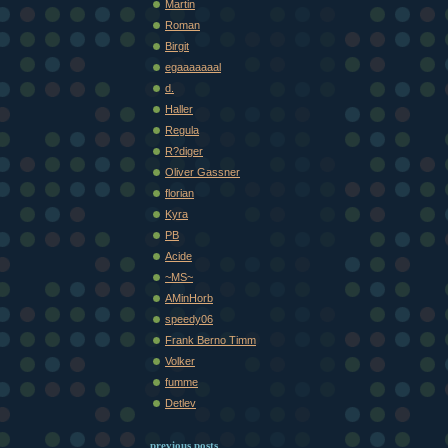
Martin
Roman
Birgit
egaaaaaaal
d.
Haller
Regula
R?diger
Oliver Gassner
florian
Kyra
PB
Acide
~MS~
AMinHorb
speedy06
Frank Berno Timm
Volker
fumme
Detlev
previous posts