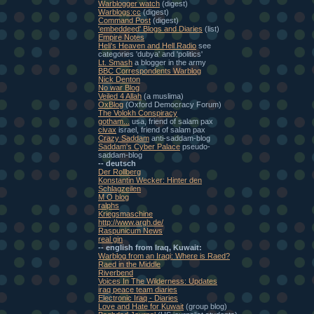
Warblogger watch
(digest)
Warblogs:cc
(digest)
Command Post
(digest)
'embeddeed' Blogs and Diaries
(list)
Empire Notes
Heli's Heaven and Hell Radio
see
categories 'dubya' and 'politics'
Lt. Smash
a blogger in the army
BBC Correspondents Warblog
Nick Denton
No war Blog
Veiled 4 Allah
(a muslima)
OxBlog
(Oxford Democracy Forum)
The Volokh Conspiracy
gotham...
usa, friend of salam pax
civax
israel, friend of salam pax
Crazy Saddam
anti-saddam-blog
Saddam's Cyber Palace
pseudo-
saddam-blog
-- deutsch
Der Rollberg
Konstantin Wecker: Hinter den
Schlagzeilen
M O blog
ralphs
Kriegsmaschine
http://www.argh.de/
Raspunicum News
real gin
-- english from Iraq, Kuwait:
Warblog from an Iraqi: Where is Raed?
Raed in the Middle
Riverbend
Voices In The Wilderness: Updates
iraq peace team diaries
Electronic Iraq - Diaries
Love and Hate for Kuwait
(group blog)