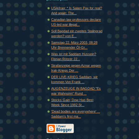
USA/Iraq: * Is Salam Pax for real?
And again: The...
Canadian law professors declare
US-led war illegal...
Soll Bagdad ein zweites Stalingrad
werden? von E...
Samstag 22. März 2003, 08:28
Uhr Brennender Öl-Gr...
Was ist mit Saddam Hussein?
Florian Rötzer 22...
Strafanzeige gegen Aznar wegen
Irak-Kriegs Der ...
DER LIVE-KRIEG Saddam, wir
kommen Von Frank ...
AUGENZEUGE IN BAGDAD "Es
war Wahnsinn" Rund ...
Stocks Gain; Dow Has Best
Week Since 1982 St...
'Dead bodies are everywhere' ...
Saddam's first ma...