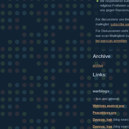
Wir respektieren kult
religiöse Freiheiten
uns gegen Rassismu
For discussions use th
mailinglist:
subscribe w
Für Diskussionen steht 
war:scan-Mailingliste z
bei warscan anmelden
Archive
archive
Links:
warblogs
-- lists and general:
Weblogs against war
Peaceblogs.org
Daypop: Irak
(blog searc
Daypop: Iraq
(blog searc