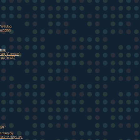
, Weblog
 Weblog
Irak
Iraq (German)
raq (engl.)
log
-