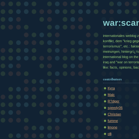
war:sca
internationales weblog 
konflikt, dem "krieg geg
terrorismus", etc.: fakte
meinungen, hintergrï¿
international blog on the 
iraq and "war on terrori
like: facts, opinions, b
contributors
Kyra
Malc
R?diger
speedy06
Christian
fumme
limone
olli