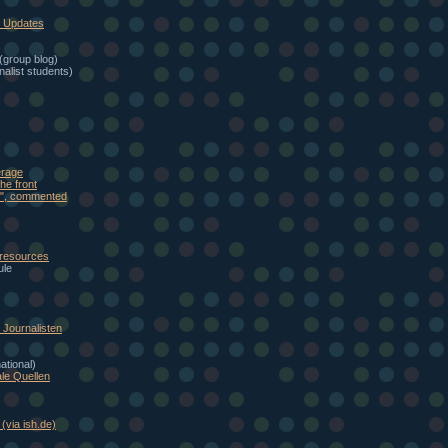
: Updates
(group blog)
alist students)
erage
he front
eb", commented
 resources
ule
Journalisten
national)
le Quellen
(via ish.de)