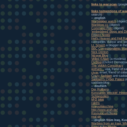
links to war:scan
(googl
links to/mentions of wa
search)
-- english
Warblogger watch
(digest
Warblogs:cc
(digest)
Command Post
(digest)
'embeddeed' Blogs and Di
Empire Notes
Heli's Heaven and Hell Ra
categories 'dubya' and 'pol
Lt. Smash
a blogger in th
BBC Correspondents War
Nick Denton
No war Blog
Veiled 4 Allah
(a muslima)
OxBlog
(Oxford Democra
The Volokh Conspiracy
gotham...
usa, friend of s
civax
israel, friend of sal
Crazy Saddam
anti-sadd
Saddam's Cyber Palace
p
saddam-blog
-- deutsch
Der Rollberg
Konstantin Wecker: Hinte
Schlagzeilen
M O blog
ralphs
Kriegsmaschine
http://www.argh.de/
Raspunicum News
real gin
-- english from Iraq, Ku
Warblog from an Iraqi: W
Raed in the Middle