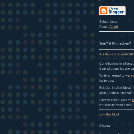
Subscribe to
Posts [
Atom
]
Join? // Mitmachen?
ATOM-Feed (Syndicate
Contributions in all lan
from all countries are 
Write an e-mail to
wars
invite you.
Beiträge in allen Sprac
allen Ländern sind will
Einfach eine E-Mail an
w
ich schalte dann einen Z
Link this blog!
Charta