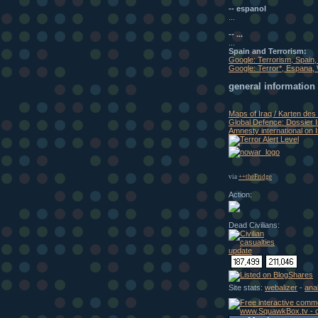
-- espanol
...
-- ...
...
Spain and Terrorism:
Google: Terrorism, Spain
Google: Terror*, Espana,
general information
Maps of Iraq / Karten des 
Global Defence: Dossier 
Amnesty international on I
via
++theFridge
Action:
Dead Civilians:
Site stats:
webalizer
-
ana