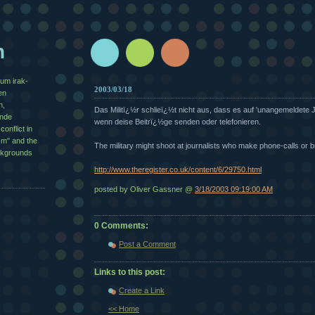
n
zum irak-
2003/03/18
en
n,
Das Militï¿½r schlieï¿½t nicht aus, dass es auf 'unangemeldete J
½nde
wenn deise Beitrï¿½ge senden oder telefonieren.
conflict in
sm" and the
The military might shoot at journalists who make phone-calls or 
ackgrounds
http://www.theregister.co.uk/content/6/29750.html
posted by Oliver Gassner @
3/18/2003 09:19:00 AM
0 Comments:
Post a Comment
Links to this post:
Create a Link
<< Home