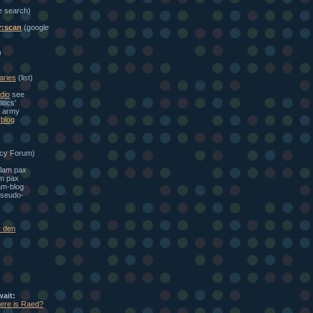
e search)
r:scan
(google
)
aries
(list)
dio
see
itics'
e army
blog
cy Forum)
alam pax
am pax
am-blog
seudo-
r den
wait:
here is Raed?