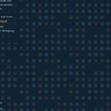
urelle und
 und wenden
s.
e war:scan-
arscan
die
ur Verfügung:
h)
h)