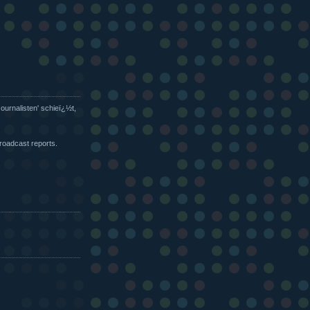
ournalisten' schieï¿½t,
broadcast reports.