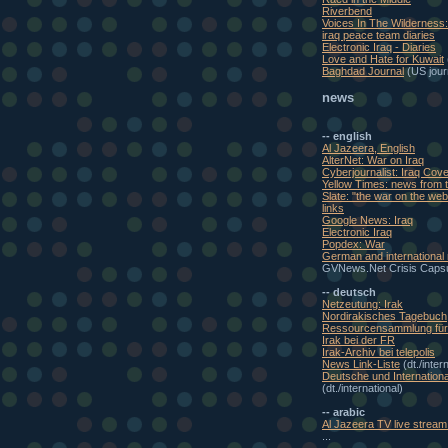
Riverbend
Voices In The Wilderness
iraq peace team diaries
Electronic Iraq - Diaries
Love and Hate for Kuwait
Baghdad Journal
(US journ
news
-- english
Al Jazeera, English
AlterNet: War on Iraq
Cyberjournalist: Iraq Cov
Yellow Times: news from t
Slate: "the war on the w
links
Google News: Iraq
Electronic Iraq
Popdex: War
German and international
GVNews.Net Crisis Caps
-- deutsch
Netzeutung: Irak
Nordirakisches Tagebuch
Ressourcensammlung für 
Irak bei der FR
Irak-Archiv bei telepolis
News Link-Liste
(dt./inter
Deutsche und Internationa
(dt./international)
-- arabic
Al Jazeera TV live stream 
...