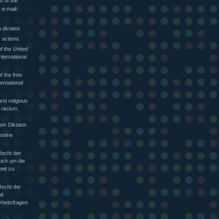
s of the
 e-mail-
dictator.
 actions.
f the United
nternational
f the free
ternational
nd religious
 racism.
in Diktator.
 seine
Recht der
sich um die
heit zu
Recht der
it
rheitsfragen