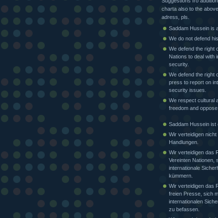
Suggestions fro addition
charta also to the above
adress, pls.
Saddam Hussein is a 
We do not defend his
We defend the right o
Nations to deal with i
security.
We defend the right o
press to report on in
security issues.
We respect cultural a
freedom and oppose
Saddam Hussein ist e
Wir verteidigen nicht
Handlungen.
Wir verteidigen das 
Vereinten Nationen, 
internationale Sicher
kümmern.
Wir verteidigen das 
freien Presse, sich m
internationalen Siche
zu befassen.