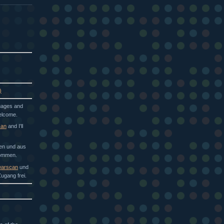
)
guages and
welcome.
can
and I'll
hen und aus
kommen.
arscan
und
ugang frei.