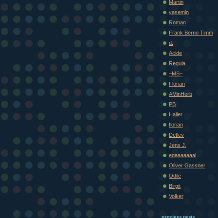
Martin
yasemin
Roman
Frank Berno Timm
d.
Acide
Regula
~MS~
Florian
AMinHorb
PB
Haller
florian
Detlev
Jens J.
egaaaaaaal
Oliver Gassner
Odile
Birgit
Volker
previous posts