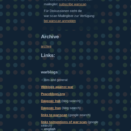
mailinglist:
subscribe warscan
Für Diskussionen steht die
war:scan-Mailingliste zur Verfügung:
bei warscan anmelden
Archive
archive
Links:
warblogs
-- lists and general:
Weblogs against war
Peaceblogs.org
Daypop: Irak
(blog search)
Daypop: Iraq
(blog search)
links to war:scan
(google search)
links to/mentions of war:scan
(google
search)
-- english