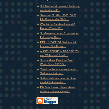
Soll Bagdad ein zweites Stalingrad
werden? von E...
Samstag 22. März 2003, 08:28
Uhr Brennender Öl-Gr...
Was ist mit Saddam Hussein?
Florian Rötzer 22...
Strafanzeige gegen Aznar wegen
Irak-Kriegs Der ...
DER LIVE-KRIEG Saddam, wir
kommen Von Frank ...
AUGENZEUGE IN BAGDAD "Es
war Wahnsinn" Rund ...
Stocks Gain; Dow Has Best
Week Since 1982 St...
'Dead bodies are everywhere' ...
Saddam's first ma...
Stellungnahmen gefordert Iran
meldet Raketeneins...
Die Amerikaner mögen siegen
und noch einmal siegen...