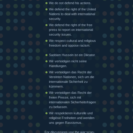
We do not defend his actions.
We defend the right of the United
Nations to deal with international
security.
We defend the right of the free
press to report on international
security issues.
We respect cultural and religious
freedom and oppose racism.
Saddam Hussein ist ein Diktator.
Wir verteidigen nicht seine
Handlungen.
Wir verteidigen das Recht der
Vereinten Nationen, sich um die
internationale Sicherheit zu
kümmern.
Wir verteidigen das Recht der
freien Presse, sich mit
internationalen Sicherheitsfragen
zu befassen.
Wir respektieren kulturelle und
religiöse Freiheiten und wenden
uns gegen Rassismus.
For discussions use the war:scan-