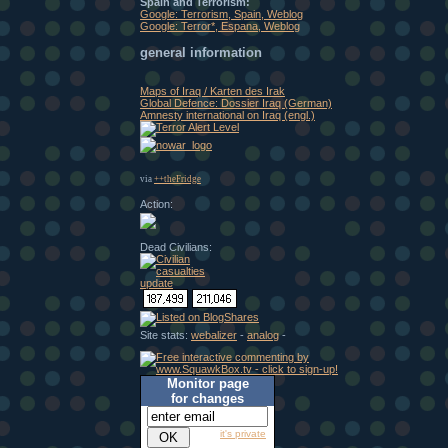
Spain and Terrorism:
Google: Terrorism, Spain, Weblog
Google: Terror*, Espana, Weblog
general information
Maps of Iraq / Karten des Irak
Global Defence: Dossier Iraq (German)
Amnesty international on Iraq (engl.)
via
++theFridge
Action:
Dead Civilians:
Site stats:
webalizer
-
analog
-
Monitor page
for changes
it's private