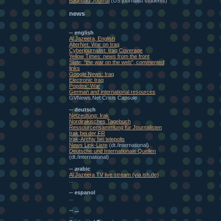
Baghdad Journal
(US journalist students)
news
-- english
Al Jazeera, English
AlterNet: War on Iraq
Cyberjournalist: Iraq Coverage
Yellow Times: news from the front
Slate: "the war on the web", commented
links
Google News: Iraq
Electronic Iraq
Popdex: War
German and international resources
GVNews.Net Crisis Capsule
-- deutsch
Netzeutung: Irak
Nordirakisches Tagebuch
Ressourcensammlung für Journalisten
Irak bei der FR
Irak-Archiv bei telepolis
News Link-Liste
(dt./international)
Deutsche und Internationale Quellen
(dt./international)
-- arabic
Al Jazeera TV live stream (via ish.de)
...
-- espanol
...
-- ...
...