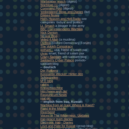
Warblogger watch
(digest)
Warblogs:cc
(digest)
Command Post
(digest)
'embeddeed' Blogs and Diaries
(list)
Empire Notes
Heli's Heaven and Hell Radio
see
categories 'dubya' and 'politics'
Lt. Smash
a blogger in the army
BBC Correspondents Warblog
Nick Denton
No war Blog
Veiled 4 Allah
(a muslima)
OxBlog
(Oxford Democracy Forum)
The Volokh Conspiracy
gotham...
usa, friend of salam pax
civax
israel, friend of salam pax
Crazy Saddam
anti-saddam-blog
Saddam's Cyber Palace
pseudo-
saddam-blog
-- deutsch
Der Rollberg
Konstantin Wecker: Hinter den
Schlagzeilen
M O blog
ralphs
Kriegsmaschine
http://www.argh.de/
Raspunicum News
real gin
-- english from Iraq, Kuwait:
Warblog from an Iraqi: Where is Raed?
Raed in the Middle
Riverbend
Voices In The Wilderness: Updates
iraq peace team diaries
Electronic Iraq - Diaries
Love and Hate for Kuwait
(group blog)