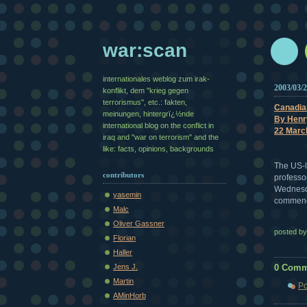
war:scan
internationales weblog zum irak-
2003/03/
konflikt, dem "krieg gegen
terrorismus", etc.: fakten,
Canadian
meinungen, hintergrï¿½nde
By Henr
international blog on the conflict in
22 Marc
iraq and "war on terrorism" and the
like: facts, opinions, backgrounds
The US-l
contributors
professor
Wednesda
yasemin
commen
Malc
Oliver Gassner
posted b
Florian
Haller
0 Comm
Jens J.
Martin
Po
AMinHorb