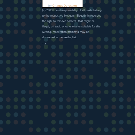
by
ChangeDetection
(c) 2003ff. and responsibility of all posts belong
to the respective bloggers. Blogadmin reserves
the right to remove content, that might be
illegal, off topic or otherwise unsuitable for this
weblog. Moderation problems may be
discussed in the mailinglist.
-->