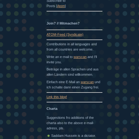
Subscribe to
Posts [
Atom
]
Join? // Mitmachen?
ATOM-Feed (Syndicate)
Contributions in all languages and
from all countries are welcome.
Write an e-mail to
warscan
and I'll
invite you.
Beiträge in allen Sprachen und aus
allen Ländern sind willkommen.
Einfach eine E-Mail an
warscan
und
ich schalte dann einen Zugang frei.
Link this blog!
Charta
Suggestions fro additions of the
charta also to the above e-mail-
adress, pls.
Saddam Hussein is a dictator.